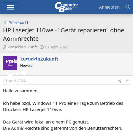
Hauptmenü
Anmelden
Windows 11
Ticker
HP LaserJet 110we - "Gerät reparieren" ohne
Tests
Adminrechte
E
E
ZuruckinZukunft
13. April 2022
Downloads
r
r
s
s
ZuruckinZukunft
Z
Preisvergleich
t
t
Newbie
e
e
l
l
Forum
l
l
13. April 2022
#1
e
t
Aktuelles
r
a
Hallo zusammen,
m
Empfohlene Inhalte
ich habe bzgl. Windows 11 Pro eine Frage zum Betrieb des
Neue Beiträge
Druckers HP Laserjet 110we.
Neueste Aktivitäten
Das Gerät wird lokal an einem PC genutzt.
Leserartikel
Die Admin-Rechte sind getrennt von den Benutzerrechten.