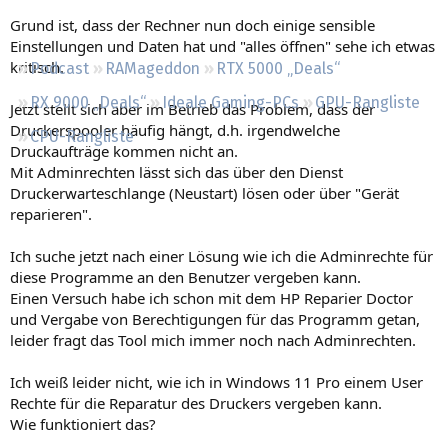
Regeln
Grund ist, dass der Rechner nun doch einige sensible
Einstellungen und Daten hat und "alles öffnen" sehe ich etwas
kritisch.
Podcast
RAMageddon
RTX 5000 „Deals“
RX 9000 „Deals“
Ideale Gaming-PCs
GPU-Rangliste
Jetzt stellt sich aber im Betrieb das Problem, dass der
Druckerspooler häufig hängt, d.h. irgendwelche
CPU-Rangliste
Druckaufträge kommen nicht an.
Mit Adminrechten lässt sich das über den Dienst
Druckerwarteschlange (Neustart) lösen oder über "Gerät
reparieren".
Ich suche jetzt nach einer Lösung wie ich die Adminrechte für
diese Programme an den Benutzer vergeben kann.
Einen Versuch habe ich schon mit dem HP Reparier Doctor
und Vergabe von Berechtigungen für das Programm getan,
leider fragt das Tool mich immer noch nach Adminrechten.
Ich weiß leider nicht, wie ich in Windows 11 Pro einem User
Rechte für die Reparatur des Druckers vergeben kann.
Wie funktioniert das?