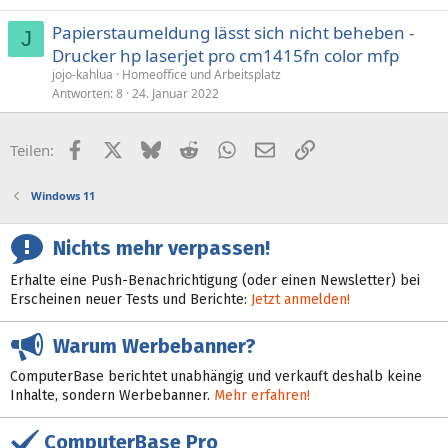
Papierstaumeldung lässt sich nicht beheben -
J
Drucker hp laserjet pro cm1415fn color mfp
jojo-kahlua
Homeoffice und Arbeitsplatz
Antworten
8
24. Januar 2022
Facebook
X (Twitter)
Bluesky
Reddit
WhatsApp
E-Mail
Link
Teilen:
Windows 11
Nichts mehr verpassen!
Erhalte eine Push-Benachrichtigung (oder einen Newsletter) bei
Erscheinen neuer Tests und Berichte:
Jetzt anmelden!
Warum Werbebanner?
ComputerBase berichtet unabhängig und verkauft deshalb keine
Inhalte, sondern Werbebanner.
Mehr erfahren!
ComputerBase Pro