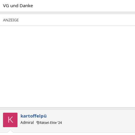
VG und Danke
kartoffelpü
K
Admiral
🎅Rätsel-Elite ’24