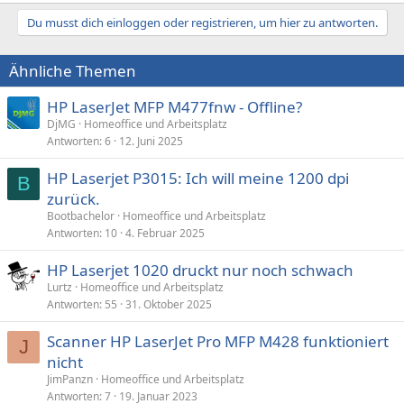
e
a
Du musst dich einloggen oder registrieren, um hier zu antworten.
k
t
i
Ähnliche Themen
o
n
e
HP LaserJet MFP M477fnw - Offline?
n
DjMG
Homeoffice und Arbeitsplatz
:
Antworten
6
12. Juni 2025
HP Laserjet P3015: Ich will meine 1200 dpi
B
zurück.
Bootbachelor
Homeoffice und Arbeitsplatz
Antworten
10
4. Februar 2025
HP Laserjet 1020 druckt nur noch schwach
Lurtz
Homeoffice und Arbeitsplatz
Antworten
55
31. Oktober 2025
Scanner HP LaserJet Pro MFP M428 funktioniert
J
nicht
JimPanzn
Homeoffice und Arbeitsplatz
Antworten
7
19. Januar 2023