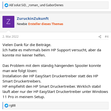
AB´solut SiD
,
_roman_
und
GaborDenes
R
e
a
ZuruckinZukunft
k
Z
t
Newbie
Ersteller dieses Themas
i
o
n
2. Mai 2022
#4
e
n
Vielen Dank für die Beiträge.
:
Ich hatte es mehrmals beim HP Support versucht, aber da
konnte mir keiner helfen.
Das Problem mit dem ständig hängenden Spooler konnte
man wie folgt lösen:
Installation der HP EasyStart Druckertreiber statt des HP
Smart Druckertreibers.
HP empfiehlt den HP Smart Druckertreiber. Wirklich stabil
läuft aber nur der HP EasyStart Druckertreiber unter Windows
11 Pro in meinem Setup.
rg88
R