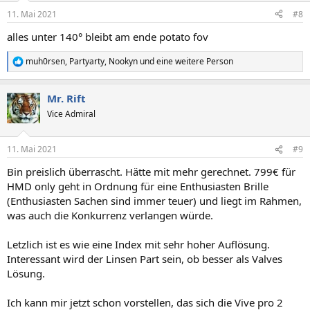
n
11. Mai 2021
#8
e
n
alles unter 140° bleibt am ende potato fov
:
muh0rsen
,
Partyarty
,
Nookyn
und eine weitere Person
R
e
a
Mr. Rift
k
t
Vice Admiral
i
o
n
11. Mai 2021
#9
e
n
Bin preislich überrascht. Hätte mit mehr gerechnet. 799€ für
:
HMD only geht in Ordnung für eine Enthusiasten Brille
(Enthusiasten Sachen sind immer teuer) und liegt im Rahmen,
was auch die Konkurrenz verlangen würde.
Letzlich ist es wie eine Index mit sehr hoher Auflösung.
Interessant wird der Linsen Part sein, ob besser als Valves
Lösung.
Ich kann mir jetzt schon vorstellen, das sich die Vive pro 2