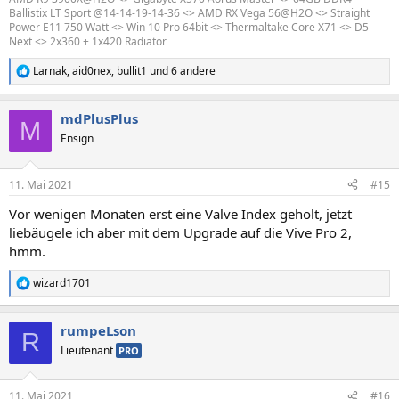
Ballistix LT Sport @14-14-19-14-36 <> AMD RX Vega 56@H2O <> Straight
Power E11 750 Watt <> Win 10 Pro 64bit <> Thermaltake Core X71 <> D5
Next <> 2x360 + 1x420 Radiator
Larnak
,
aid0nex
,
bullit1
und 6 andere
R
e
a
mdPlusPlus
k
M
t
Ensign
i
o
n
11. Mai 2021
#15
e
n
Vor wenigen Monaten erst eine Valve Index geholt, jetzt
:
liebäugele ich aber mit dem Upgrade auf die Vive Pro 2,
hmm.
wizard1701
R
e
a
rumpeLson
k
R
t
Lieutenant
PRO
i
o
n
11. Mai 2021
#16