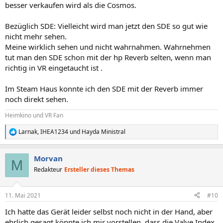
besser verkaufen wird als die Cosmos.
Bezüglich SDE: Vielleicht wird man jetzt den SDE so gut wie
nicht mehr sehen.
Meine wirklich sehen und nicht wahrnahmen. Wahrnehmen
tut man den SDE schon mit der hp Reverb selten, wenn man
richtig in VR eingetaucht ist .
Im Steam Haus konnte ich den SDE mit der Reverb immer
noch direkt sehen.
Heimkino und VR Fan
Larnak
,
IHEA1234
und
Hayda Ministral
R
e
a
Morvan
k
M
t
Redakteur
Ersteller dieses Themas
i
o
n
11. Mai 2021
#10
e
n
Ich hatte das Gerät leider selbst noch nicht in der Hand, aber
:
ehrlich gesagt könnte ich mir vorstellen, dass die Valve Index