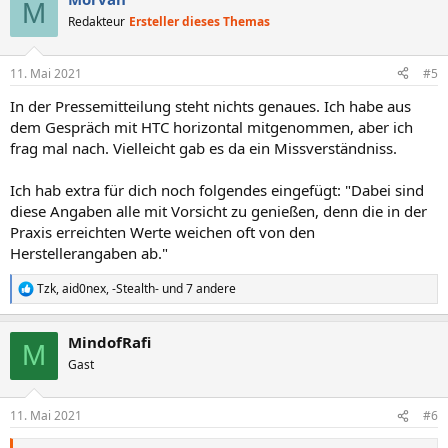
M
Redakteur
Ersteller dieses Themas
11. Mai 2021
#5
In der Pressemitteilung steht nichts genaues. Ich habe aus
dem Gespräch mit HTC horizontal mitgenommen, aber ich
frag mal nach. Vielleicht gab es da ein Missverständniss.
Ich hab extra für dich noch folgendes eingefügt: "Dabei sind
diese Angaben alle mit Vorsicht zu genießen, denn die in der
Praxis erreichten Werte weichen oft von den
Herstellerangaben ab."
Tzk
,
aid0nex
,
-Stealth-
und 7 andere
R
e
a
MindofRafi
k
M
t
Gast
i
o
n
11. Mai 2021
#6
e
n