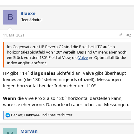
Blaexe
B
Fleet Admiral
11. Mai 2021
#2
Im Gegensatz zur HP Reverb G2 sind die Pixel bei HTC auf ein
horizontales Sichtfeld von 120° verteilt. Das sind 6° mehr, aber noch
ein Stück von den 130° Field of View, die
Valve
im Optimalfall für die
Index angibt, entfernt.
HP gibt 114°
diagonales
Sichtfeld an. Valve gibt überhaupt
keines an (die 130° stehen nirgends offiziell), Messungen
liegen horizontal bei der Index eher um 110°.
Wenn
die Vive Pro 2 also 120° horizontal darstellen kann,
wäre sie eher vorne. Da warte ich aber lieber auf Messungen.
Backet
,
DannyA4
und
Kraeuterbutter
R
e
a
Morvan
k