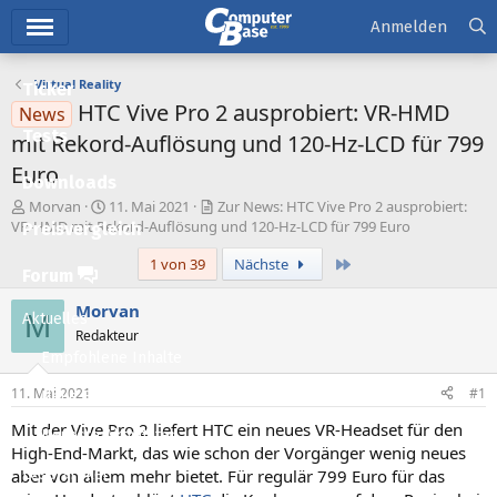
Hauptmenü
Anmelden
Virtual Reality
Ticker
HTC Vive Pro 2 ausprobiert: VR-HMD
News
Tests
mit Rekord-Auflösung und 120-Hz-LCD für 799
Euro
Downloads
E
E
Morvan
11. Mai 2021
Zur News: HTC Vive Pro 2 ausprobiert:
r
r
VR-HMD mit Rekord-Auflösung und 120-Hz-LCD für 799 Euro
Preisvergleich
s
s
Letzte
1 von 39
Nächste
t
t
Forum
e
e
l
l
Morvan
M
Aktuelles
l
l
Redakteur
e
t
Empfohlene Inhalte
r
a
m
11. Mai 2021
#1
Neue Beiträge
Mit der Vive Pro 2 liefert HTC ein neues VR-Headset für den
Neueste Aktivitäten
High-End-Markt, das wie schon der Vorgänger wenig neues
aber von allem mehr bietet. Für regulär 799 Euro für das
Leserartikel