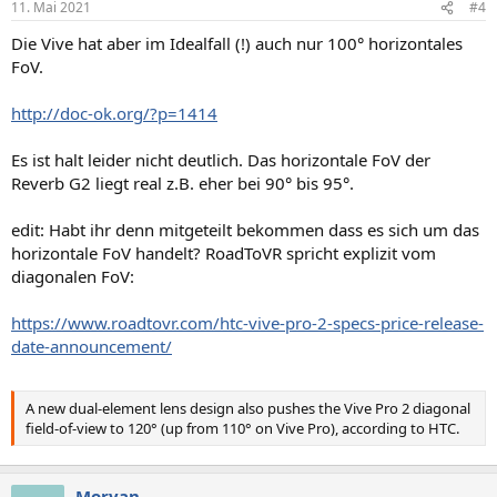
11. Mai 2021
#4
e
n
Die Vive hat aber im Idealfall (!) auch nur 100° horizontales
:
FoV.
http://doc-ok.org/?p=1414
Es ist halt leider nicht deutlich. Das horizontale FoV der
Reverb G2 liegt real z.B. eher bei 90° bis 95°.
edit: Habt ihr denn mitgeteilt bekommen dass es sich um das
horizontale FoV handelt? RoadToVR spricht explizit vom
diagonalen FoV:
https://www.roadtovr.com/htc-vive-pro-2-specs-price-release-
date-announcement/
A new dual-element lens design also pushes the Vive Pro 2 diagonal
field-of-view to 120° (up from 110° on Vive Pro), according to HTC.
Morvan