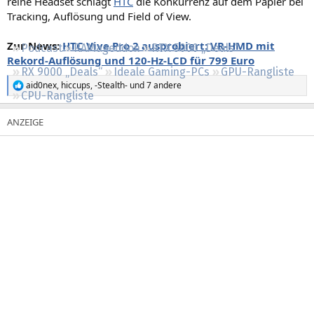
reine Headset schlägt
HTC
die Konkurrenz auf dem Papier bei
Regeln
Tracking, Auflösung und Field of View.
Zur News:
HTC Vive Pro 2 ausprobiert: VR-HMD mit
Podcast
RAMageddon
RTX 5000 „Deals“
Rekord-Auflösung und 120-Hz-LCD für 799 Euro
RX 9000 „Deals“
Ideale Gaming-PCs
GPU-Rangliste
aid0nex
,
hiccups
,
-Stealth-
und 7 andere
R
CPU-Rangliste
e
a
k
t
i
o
n
e
n
: