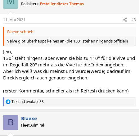
M
t
Redakteur
Ersteller dieses Themas
i
o
n
11. Mai 2021
#3
e
n
Blaexe schrieb:
:
Valve gibt überhaupt keines an (die 130° stehen nirgends offiziell)
Jein,
130° steht nirgens, aber wenn sie bis zu 110° für die Vive und
im Regelfall 20° mehr als die Vive für die Index angeben...
Aber ich weiß was du meinst und würde(werde) dadrauf im
Direktvergleich auch genauer eingehen.
(erster Kommentar, schneller als ich Refresh drücken kann)
Tzk
und
twoface88
R
e
a
Blaexe
k
B
t
Fleet Admiral
i
o
n