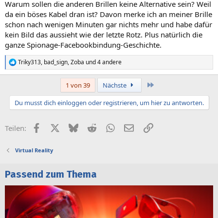
Warum sollen die anderen Brillen keine Alternative sein? Weil
da ein böses Kabel dran ist? Davon merke ich an meiner Brille
schon nach wenigen Minuten gar nichts mehr und habe dafür
kein Bild das aussieht wie der letzte Rotz. Plus natürlich die
ganze Spionage-Facebookbindung-Geschichte.
Triky313
,
bad_sign
,
Zoba
und 4 andere
R
e
a
Letzte
1 von 39
Nächste
k
t
Du musst dich einloggen oder registrieren, um hier zu antworten.
i
o
n
Facebook
X (Twitter)
Bluesky
Reddit
WhatsApp
E-Mail
Link
Teilen:
e
n
:
Virtual Reality
Passend zum Thema