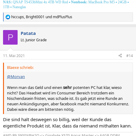
NAS:
QNAP TS453bMini 4x 4TB WD Red
▪
Notebook:
MacBook Pro M5
▪
24GB ▪
1TB ▪ Nanoglas
hiccups
,
Bright0001
und
mdPlusPlus
R
e
a
Patata
k
P
t
Lt. Junior Grade
i
o
n
11. Mai 2021
#14
e
n
Blaexe schrieb:
:
@Morvan
Wenn man das Geld und einen
sehr
potenten PC hat klar, wieso
nicht? Das Headset wird im Consumer Bereich trotzdem ein
Nischendasein fristen, was schade ist. Es gab jetzt eine Runde an
neuen Ankündigungen, aber facebook macht niemand Konkurrenz.
Dabei wäre diese am bittersten nötig.
Die sind halt deswegen so billig, weil der Kunde das
eigentliche Produkt ist. Klar, dass da niemand mithalten kann.
AMD R9 3900X@H2O <> Gigabyte X570 Aorus Master <> 64GB DDR4