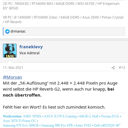
2D PC: 7800X3D / RTX4090 MSI / 64GB DDR5 / MSI X670E / HP Emperium
65" BFGD
VR PC: i9 14900KF / RTX4090 Zotac / 64GB DDR5 / Asus Z690 / Pimax Crystal
/ HP Reverb
drmaniac
R
e
a
franeklevy
k
t
Vice Admiral
i
o
n
11. Mai 2021
#13
e
n
@Morvan
:
Mit der „5K-Auflösung“ mit 2.448 × 2.448 Pixeln pro Auge
wird selbst die HP Reverb G2, wenn auch nur knapp,
bei
noch übertroffen.
Fehlt hier ein Wort? Es liest sich zumindest komisch.
Workstation:
AMD 5950X ▪ ASUS X570 E-Gaming ▪ 64GB G.Skill ▪ Noctua D15s ▪
Asus 5070 Ti Prime OC
▪
Samsung 970 Evo 500GB ▪ Samsung 990 Pro 4TB ▪ Antec P182
▪ Dell u4025QW 40"