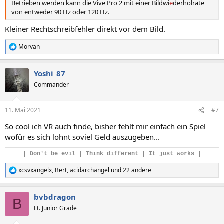
Betrieben werden kann die Vive Pro 2 mit einer Bildwi
e
derholrate
:
von entweder 90 Hz oder 120 Hz.
Kleiner Rechtschreibfehler direkt vor dem Bild.
Morvan
R
e
a
Yoshi_87
k
t
Commander
i
o
n
11. Mai 2021
#7
e
n
So cool ich VR auch finde, bisher fehlt mir einfach ein Spiel
:
wofür es sich lohnt soviel Geld auszugeben...
| Don't be evil | Think different
|
It just works |
xcsvxangelx
,
Bert
,
acidarchangel
und 22 andere
R
e
a
bvbdragon
k
B
t
Lt. Junior Grade
i
o