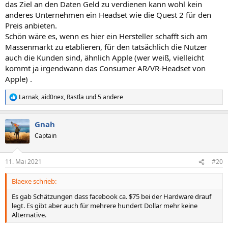
das Ziel an den Daten Geld zu verdienen kann wohl kein
anderes Unternehmen ein Headset wie die Quest 2 für den
Preis anbieten.
Schön wäre es, wenn es hier ein Hersteller schafft sich am
Massenmarkt zu etablieren, für den tatsächlich die Nutzer
auch die Kunden sind, ähnlich Apple (wer weiß, vielleicht
kommt ja irgendwann das Consumer AR/VR-Headset von
Apple) .
Larnak
,
aid0nex
,
Rastla
und 5 andere
R
e
a
Gnah
k
t
Captain
i
o
n
11. Mai 2021
#20
e
n
Blaexe schrieb:
:
Es gab Schätzungen dass facebook ca. $75 bei der Hardware drauf
legt. Es gibt aber auch für mehrere hundert Dollar mehr keine
Alternative.