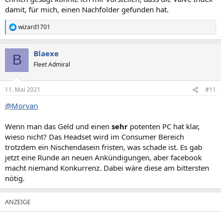
damit, für mich, einen Nachfolder gefunden hat.
wizard1701
R
e
a
Blaexe
k
B
t
Fleet Admiral
i
o
n
11. Mai 2021
#11
e
n
@Morvan
:
Wenn man das Geld und einen
sehr
potenten PC hat klar,
wieso nicht? Das Headset wird im Consumer Bereich
trotzdem ein Nischendasein fristen, was schade ist. Es gab
jetzt eine Runde an neuen Ankündigungen, aber facebook
macht niemand Konkurrenz. Dabei wäre diese am bittersten
nötig.