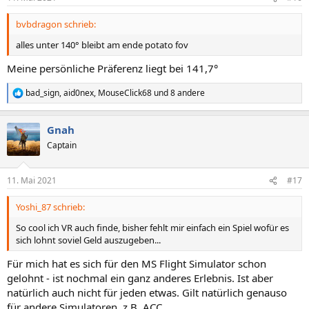
e
n
bvbdragon schrieb:
:
alles unter 140° bleibt am ende potato fov
Meine persönliche Präferenz liegt bei 141,7°
bad_sign
,
aid0nex
,
MouseClick68
und 8 andere
R
e
a
Gnah
k
t
Captain
i
o
n
11. Mai 2021
#17
e
n
Yoshi_87 schrieb:
:
So cool ich VR auch finde, bisher fehlt mir einfach ein Spiel wofür es
sich lohnt soviel Geld auszugeben...
Für mich hat es sich für den MS Flight Simulator schon
gelohnt - ist nochmal ein ganz anderes Erlebnis. Ist aber
natürlich auch nicht für jeden etwas. Gilt natürlich genauso
für andere Simulatoren, z.B. ACC.