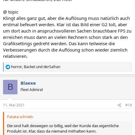
@ topic
Klingt alles ganz gut, aber die Auflösung muss natürlich auch
erstmal befeuert werden. Klar ist das Bild einer G2 toll, aber
um dort auch in anspruchsvolleren Sachen brauchbare FPS zu
erreichen muss dann an vielen Rechnern schon stark an den
Grafiksettings gedreht werden. Das kann teilweise die
Verbesserungen durch die Auflösung schon wieder ziemlich
relativieren.
horror
,
Backet
und
derSafran
R
e
a
Blaexe
k
B
t
Fleet Admiral
i
o
n
11. Mai 2021
#18
e
n
Patata schrieb:
:
Die sind halt deswegen so billig, weil der Kunde das eigentliche
Produkt ist. Klar, dass da niemand mithalten kann.