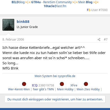
BILD
blog
>|<
GTR4u
- RennSim Community
>|<
Mein
Blog
>|<
10tacle
@last.fm
F
B
-User #7000​
bink88
Lt. Junior Grade
8. Februar 2006
#7
Ich hasse diese Kettenbriefe...egal welcher art!^^
Wenn die luede nix zu tun haben solln´se lieber bei 9life oder
sonst was anrufen aber nit so´n schei* schreiben.....
So long...
MfG B!nk
Mein System bei sysprofile.de
ICQ:
238019758
XFire
Wer-Kennt-Wen
|
hier gibt´s TMN
|
Mein Hobby
|
Mein 2tes Hobby
|​
Du musst dich einloggen oder registrieren, um hier zu antworten.