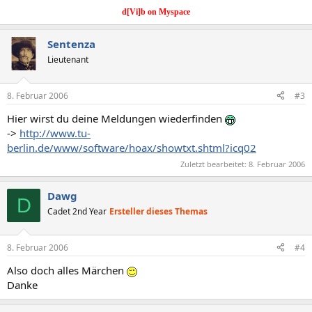
d[Vi]b on Myspace
Sentenza
Lieutenant
8. Februar 2006
#3
Hier wirst du deine Meldungen wiederfinden
->
http://www.tu-
berlin.de/www/software/hoax/showtxt.shtml?icq02
Zuletzt bearbeitet:
8. Februar 2006
Dawg
D
Cadet 2nd Year
Ersteller dieses Themas
8. Februar 2006
#4
Also doch alles Märchen
Danke