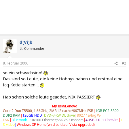
d[Vi]b
Lt. Commander
8. Februar 2006
#2
so ein schwachsinn!
Das sind so Leute, die keine Hobbys haben und erstmal eine
Icq-Kette starten...
Hab schon solche leute geaddet, NIX PASSIERT
My IBM/Lenovo
Core 2 Duo T5500, 1.66GHz, 2MB L2 cache/667MHz FSB
|
1GB PC2-5300
DDR2 RAM
|
120GB HDD
|
DVD+/-RW DL drive
|
802.11a/b/g W-
LAN
|
Bluetooth
|
10/100 Ethernet;56K V.92 modem
|
4USB 2.0
|
1 FireWire
|
1
S-video
|
Windows XP Home(wird bald auf Vista upgraded)