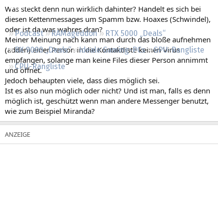
Regeln
Was steckt denn nun wirklich dahinter? Handelt es sich bei
diesen Kettenmessages um Spamm bzw. Hoaxes (Schwindel),
oder ist da was wahres dran?
Podcast
RAMageddon
RTX 5000 „Deals“
Meiner Meinung nach kann man durch das bloße aufnehmen
(adden) einer Person in die Kontaktliste keinen Virus
RX 9000 „Deals“
Ideale Gaming-PCs
GPU-Rangliste
empfangen, solange man keine Files dieser Person annimmt
CPU-Rangliste
und öffnet.
Jedoch behaupten viele, dass dies möglich sei.
Ist es also nun möglich oder nicht? Und ist man, falls es denn
möglich ist, geschützt wenn man andere Messenger benutzt,
wie zum Beispiel Miranda?