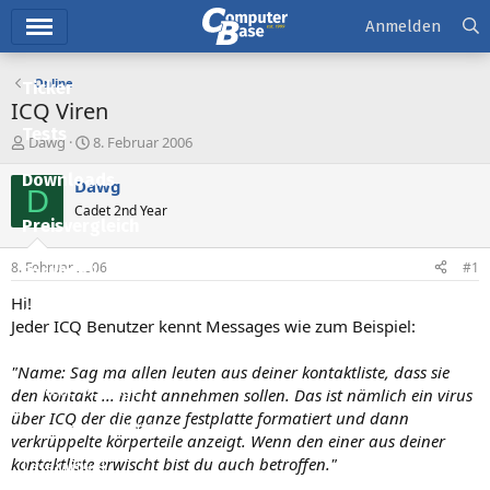
Hauptmenü
Anmelden
Online
Ticker
ICQ Viren
Tests
E
E
Dawg
8. Februar 2006
r
r
Downloads
s
s
Dawg
D
t
t
Cadet 2nd Year
e
e
Preisvergleich
l
l
l
l
8. Februar 2006
#1
Forum
e
t
r
a
Hi!
Aktuelles
m
Jeder ICQ Benutzer kennt Messages wie zum Beispiel:
Empfohlene Inhalte
"Name: Sag ma allen leuten aus deiner kontaktliste, dass sie
Neue Beiträge
den kontakt ... nicht annehmen sollen. Das ist nämlich ein virus
über ICQ der die ganze festplatte formatiert und dann
Neueste Aktivitäten
verkrüppelte körperteile anzeigt. Wenn den einer aus deiner
kontaktliste erwischt bist du auch betroffen."
Leserartikel