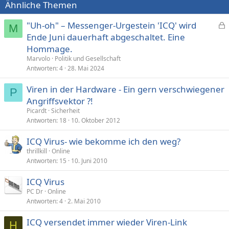
Ähnliche Themen
"Uh-oh" – Messenger-Urgestein 'ICQ' wird
M
e
Ende Juni dauerhaft abgeschaltet. Eine
s
Hommage.
p
Marvolo
Politik und Gesellschaft
e
Antworten
4
28. Mai 2024
r
Viren in der Hardware - Ein gern verschwiegener
r
P
t
Angriffsvektor ?!
Picardt
Sicherheit
Antworten
18
10. Oktober 2012
ICQ Virus- wie bekomme ich den weg?
thrillkill
Online
Antworten
15
10. Juni 2010
ICQ Virus
PC Dr
Online
Antworten
4
2. Mai 2010
ICQ versendet immer wieder Viren-Link
H