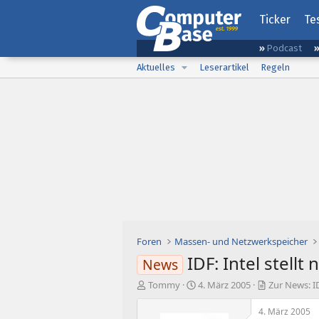
Ticker
Te
Podcast
Aktuelles
Leserartikel
Regeln
Foren
Massen- und Netzwerkspeicher
IDF: Intel stellt
News
E
E
Tommy
4. März 2005
Zur News: ID
r
r
s
s
4. März 2005