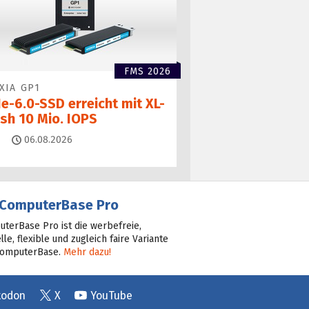
FMS 2026
XIA GP1
e-6.0-SSD erreicht mit XL-
ash 10 Mio. IOPS
Kommentare
06.08.2026
ComputerBase Pro
terBase Pro ist die werbefreie,
lle, flexible und zugleich faire Variante
ComputerBase.
Mehr dazu!
todon
X
YouTube