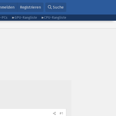
nmelden
Registrieren
Suche
g-PCs
GPU-Rangliste
CPU-Rangliste
#1