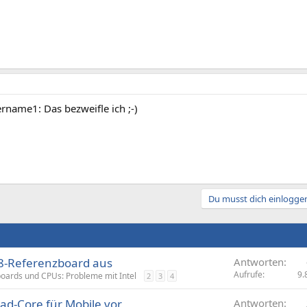
rname1: Das bezweifle ich ;-)
Du musst dich einloggen
X58-Referenzboard aus
Antworten
Aufrufe
9.
oards und CPUs: Probleme mit Intel
2
3
4
Quad-Core für Mobile vor
Antworten