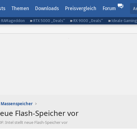
sts
Themen
Downloads
Preisvergleich
Forum
A
RAMageddon
RTX 5000 „Deals“
RX 9000 „Deals“
Ideale Gamin
Massenspeicher
 neue Flash-Speicher vor
F: Intel stellt neue Flash-Speicher vor