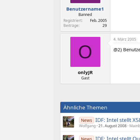
Benutzername1
Banned
Registriert
Feb. 2005
Beiträge
29
4. März 2005
O
@2) Benutze
onlyJR
Gast
Ähnliche Themen
IDF: Intel stellt 
News
Wolfgang
21. August 2008
Mainb
IDF: Intel stellt 
News