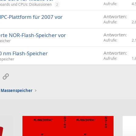
Aufrufe
4.
oards und CPUs: Diskussionen
2
UMPC-Plattform für 2007 vor
Antworten
Aufrufe
2.
s
werte NOR-Flash-Speicher vor
Antworten
Aufrufe
2.
eicher
90 nm Flash-Speicher
Antworten
Aufrufe
1.
sspeicher
sApp
E-Mail
Link
Massenspeicher