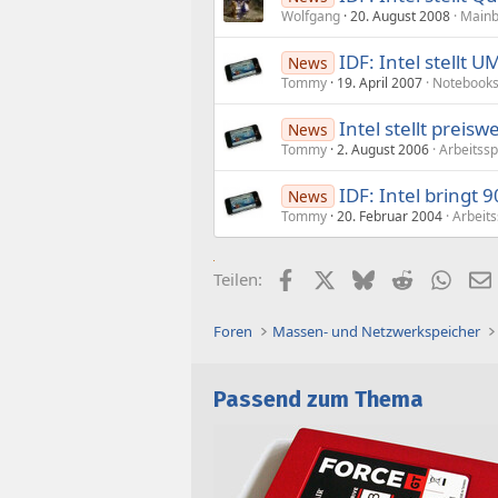
Wolfgang
20. August 2008
Mainb
IDF: Intel stellt 
News
Tommy
19. April 2007
Notebook
Intel stellt preis
News
Tommy
2. August 2006
Arbeitssp
IDF: Intel bringt 
News
Tommy
20. Februar 2004
Arbeit
Facebook
X (Twitter)
Bluesky
Reddit
What
Teilen:
Foren
Massen- und Netzwerkspeicher
Passend zum Thema