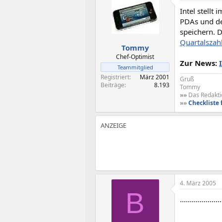
t
t
Intel stell
e
e
l
l
PDAs und de
l
l
speichern. 
e
t
Quartalszah
Tommy
r
a
m
Chef-Optimist
Zur News:
Teammitglied
Registriert
März 2001
Gruß
Beiträge
8.193
Tommy
»»
Das Redaktio
»»
Checkliste 
4. März 2005
B
.....................