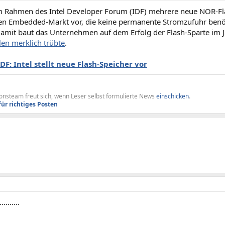
t im Rahmen des Intel Developer Forum (IDF) mehrere neue NOR-Fl
n Embedded-Markt vor, die keine permanente Stromzufuhr benö
Damit baut das Unternehmen auf dem Erfolg der Flash-Sparte im 
len merklich trübte
.
IDF: Intel stellt neue Flash-Speicher vor
nsteam freut sich, wenn Leser selbst formulierte News
einschicken
.
für richtiges Posten
..........