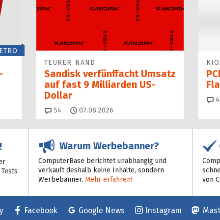
ETRO
TEURER NAND
KIO
-
Sandisk verfünffacht Umsatz
PCI
auf fast 9 Milliarden US-
Fl
Dollar
4
Kommentare
54
07.08.2026
Warum Werbebanner?
!
ComputerBase berichtet unabhängig und
Compu
er
verkauft deshalb keine Inhalte, sondern
schne
 Tests
Werbebanner.
Mehr erfahren!
von 
y
Facebook
Google News
Instagram
Mas