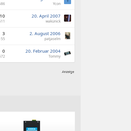
Y
586
Ycon
10
20. April 2007
611
wakünick
3
2. August 2006
155
patjaselm
0
20. Februar 2004
672
Tommy