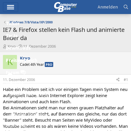
Hauptmenü
Anmelden
Windows 7/8/Vista/XP/2000
Ticker
IE7 & Firefox stellen kein Flash und animierte
Tests
Bilder da
E
E
Kryo
11. Dezember 2006
Downloads
r
r
s
s
Kryo
K
Preisvergleich
t
t
Cadet 4th Year
PRO
e
e
l
l
Forum
l
l
11. Dezember 2006
#1
e
t
Aktuelles
r
a
Habe ein Problem seit ich vor einigen Tagen mein System neu
m
Empfohlene Inhalte
aufgespielt habe. Mein Internet Explorer zeigt keine
Animationen und auch kein Flash.
Neue Beiträge
Bei Animationen sieht man nur einen grauen Platzhalter auf
dem "Animation" steht, auf Bannern das gleiche, nur das dort
Neueste Aktivitäten
"Banner" steht. Besucht man Seiten wie MyVideo oder
Leserartikel
Youtube scheint es so als wären keine Videos vorhanden. Man