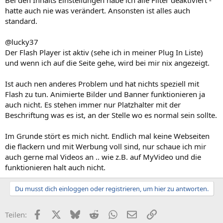
Bei den Inhalts Einstellungen habe ich alle Filter deaktiviert -
hatte auch nie was verändert. Ansonsten ist alles auch
standard.
@lucky37
Der Flash Player ist aktiv (sehe ich in meiner Plug In Liste)
und wenn ich auf die Seite gehe, wird bei mir nix angezeigt.
Ist auch nen anderes Problem und hat nichts speziell mit
Flash zu tun. Animierte Bilder und Banner funktionieren ja
auch nicht. Es stehen immer nur Platzhalter mit der
Beschriftung was es ist, an der Stelle wo es normal sein sollte.
Im Grunde stört es mich nicht. Endlich mal keine Webseiten
die flackern und mit Werbung voll sind, nur schaue ich mir
auch gerne mal Videos an .. wie z.B. auf MyVideo und die
funktionieren halt auch nicht.
Du musst dich einloggen oder registrieren, um hier zu antworten.
Facebook
X (Twitter)
Bluesky
Reddit
WhatsApp
E-Mail
Link
Teilen: