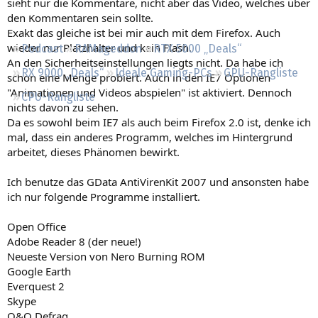
sieht nur die Kommentare, nicht aber das Video, welches über
Regeln
den Kommentaren sein sollte.
Exakt das gleiche ist bei mir auch mit dem Firefox. Auch
wieder nur Platzhalter und kein Flash.
Podcast
RAMageddon
RTX 5000 „Deals“
An den Sicherheitseinstellungen liegts nicht. Da habe ich
RX 9000 „Deals“
Ideale Gaming-PCs
GPU-Rangliste
schon eine Menge probiert. Auch in den IE7 Optionen
"Animationen und Videos abspielen" ist aktiviert. Dennoch
CPU-Rangliste
nichts davon zu sehen.
Da es sowohl beim IE7 als auch beim Firefox 2.0 ist, denke ich
mal, dass ein anderes Programm, welches im Hintergrund
arbeitet, dieses Phänomen bewirkt.
Ich benutze das GData AntiVirenKit 2007 und ansonsten habe
ich nur folgende Programme installiert.
Open Office
Adobe Reader 8 (der neue!)
Neueste Version von Nero Burning ROM
Google Earth
Everquest 2
Skype
O&O Defrag