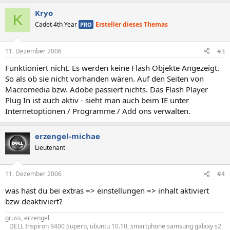
Kryo
K
Cadet 4th Year
Ersteller dieses Themas
PRO
11. Dezember 2006
#3
Funktioniert nicht. Es werden keine Flash Objekte Angezeigt.
So als ob sie nicht vorhanden wären. Auf den Seiten von
Macromedia bzw. Adobe passiert nichts. Das Flash Player
Plug In ist auch aktiv - sieht man auch beim IE unter
Internetoptionen / Programme / Add ons verwalten.
erzengel-michae
Lieutenant
11. Dezember 2006
#4
was hast du bei extras => einstellungen => inhalt aktiviert
bzw deaktiviert?
gruss, erzengel
DELL Inspiron 9400 Superb, ubuntu 10.10, smartphone samsung galaxy s2​