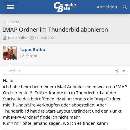
Hauptmenü
Anmelden
Online
Ticker
IMAP Ordner im Thunderbid abonieren
Tests
E
E
TapacBulba
11. Mai 2021
r
r
Downloads
s
s
TapacBulba
t
t
Lieutenant
e
e
Preisvergleich
l
l
l
l
11. Mai 2021
#1
Forum
e
t
r
a
Hallo
Aktuelles
m
ich habe beim bei meinem Mail Anbieter einen weiteren IMAP
Ordner erstellt. Früher konnte ich in Thunderbird auf der
Empfohlene Inhalte
Startseite des betroffenen eMail Accounts die Imap-Ordner
Neue Beiträge
mit Thunderbird verknüpfen oder abbestellen. Aber
Thunderibird hat das Start-Layout verändert und den Punkt
Neueste Aktivitäten
mit IMPA-Ordnerf finde ich nicht mehr.
Kann mir bitte jemand sagen, wo ich es finden kann?
Leserartikel