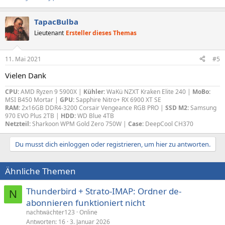
TapacBulba
Lieutenant
Ersteller dieses Themas
11. Mai 2021
#5
Vielen Dank
CPU:
AMD Ryzen 9 5900X |
Kühler:
WaKü NZXT Kraken Elite 240 |
MoBo:
MSI B450 Mortar |
GPU:
Sapphire Nitro+ RX 6900 XT SE
RAM:
2x16GB DDR4-3200 Corsair Vengeance RGB PRO |
SSD M2:
Samsung
970 EVO Plus 2TB |
HDD:
WD Blue 4TB
Netzteil:
Sharkoon WPM Gold Zero 750W |
Case:
DeepCool CH370
Du musst dich einloggen oder registrieren, um hier zu antworten.
Ähnliche Themen
Thunderbird + Strato-IMAP: Ordner de-
N
abonnieren funktioniert nicht
nachtwächter123
Online
Antworten
16
3. Januar 2026