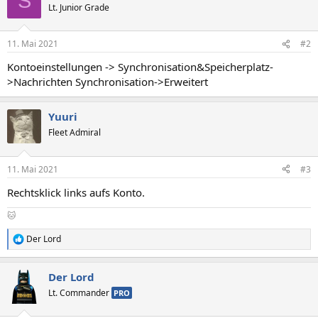
S
Lt. Junior Grade
11. Mai 2021
#2
Kontoeinstellungen -> Synchronisation&Speicherplatz-
>Nachrichten Synchronisation->Erweitert
Yuuri
Fleet Admiral
11. Mai 2021
#3
Rechtsklick links aufs Konto.
🐱
Der Lord
R
e
a
Der Lord
k
t
Lt. Commander
PRO
i
o