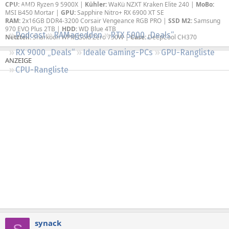
CPU:
AMD Ryzen 9 5900X |
Kühler:
WaKü NZXT Kraken Elite 240 |
MoBo:
Regeln
MSI B450 Mortar |
GPU:
Sapphire Nitro+ RX 6900 XT SE
RAM:
2x16GB DDR4-3200 Corsair Vengeance RGB PRO |
SSD M2:
Samsung
970 EVO Plus 2TB |
HDD:
WD Blue 4TB
Podcast
RAMageddon
RTX 5000 „Deals“
Netzteil:
Sharkoon WPM Gold Zero 750W |
Case:
DeepCool CH370
RX 9000 „Deals“
Ideale Gaming-PCs
GPU-Rangliste
CPU-Rangliste
synack