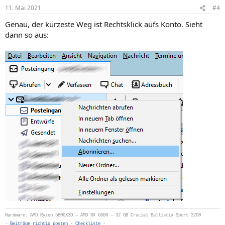
n
11. Mai 2021
#4
e
n
Genau, der kürzeste Weg ist Rechtsklick aufs Konto. Sieht
:
dann so aus:
Hardware: AMD Ryzen 5800X3D — AMD RX 6800 — 32 GB Crucial Ballistix Sport 3200
-
Beiträge richtig posten - Checkliste
-