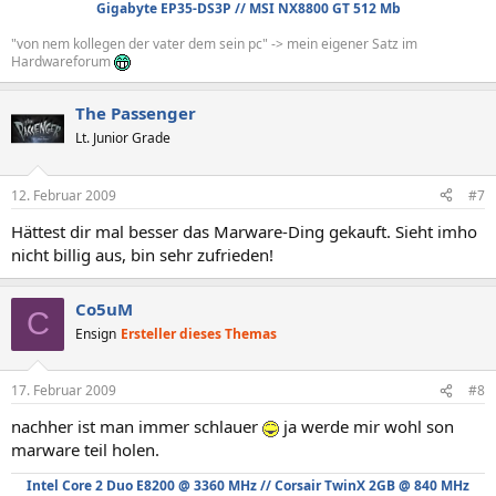
Gigabyte EP35-DS3P // MSI NX8800 GT 512 Mb
"von nem kollegen der vater dem sein pc" -> mein eigener Satz im
Hardwareforum
The Passenger
Lt. Junior Grade
12. Februar 2009
#7
Hättest dir mal besser das Marware-Ding gekauft. Sieht imho
nicht billig aus, bin sehr zufrieden!
Co5uM
C
Ensign
Ersteller dieses Themas
17. Februar 2009
#8
nachher ist man immer schlauer
ja werde mir wohl son
marware teil holen.
Intel Core 2 Duo E8200 @ 3360 MHz // Corsair TwinX 2GB @ 840 MHz