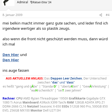
Admiral
🎅Rätsel-Elite ’24
8. Januar 2009
#4
mei belkin macht immer ganz gute sachen, und leder find ich
irgendwie wertiger als so plastik zeugs.
also wenn die front nicht geschützt werden muss, dann würd
ich mal
Den Hier
und
Den Hier
ins auge fassen
AUS AKTUELLEM ANLASS:
Das
Deppen
Leer
Zeichen
, Der Unterschied
zwischen
"
das
" und "
dass
"
es heißt "gang und g
Ä
be" | "Standar
D
" | "überta
K
ten" | "Gew
Ä
hrleistung" |
"wa
H
rscheinlich" | "sei
T
zwei Jahren"​
Rechner
:
CPU
AMD Ryzen Threadripper 1950X
Grafikkarte
Gigabyte GTX
1080 Ti Aorus
Mainboard
ASRock X399 Taichi
RAM
128GB ADATA XPG Z1
DDR4-2666 CL16
Netzteil
Seasonic X-650
SSDs
512GB 960 Pro, 500GB 850
EVO, 256GB MX100
Monitor
Dell U2713H