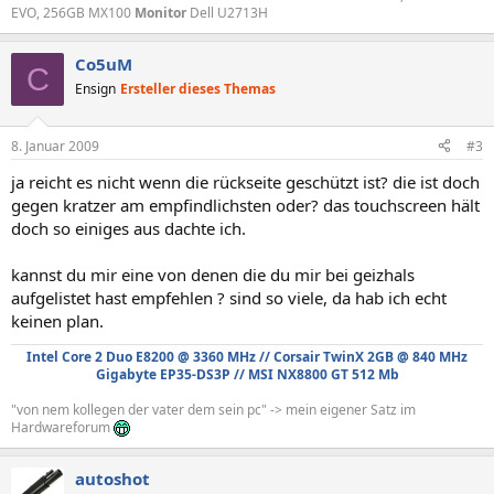
EVO, 256GB MX100
Monitor
Dell U2713H
Co5uM
C
Ensign
Ersteller dieses Themas
8. Januar 2009
#3
ja reicht es nicht wenn die rückseite geschützt ist? die ist doch
gegen kratzer am empfindlichsten oder? das touchscreen hält
doch so einiges aus dachte ich.
kannst du mir eine von denen die du mir bei geizhals
aufgelistet hast empfehlen ? sind so viele, da hab ich echt
keinen plan.
Intel Core 2 Duo E8200 @ 3360 MHz // Corsair TwinX 2GB @ 840 MHz
Gigabyte EP35-DS3P // MSI NX8800 GT 512 Mb
"von nem kollegen der vater dem sein pc" -> mein eigener Satz im
Hardwareforum
autoshot