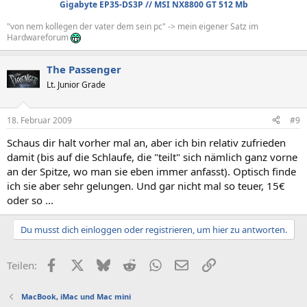
Gigabyte EP35-DS3P // MSI NX8800 GT 512 Mb
"von nem kollegen der vater dem sein pc" -> mein eigener Satz im
Hardwareforum
The Passenger
Lt. Junior Grade
18. Februar 2009
#9
Schaus dir halt vorher mal an, aber ich bin relativ zufrieden
damit (bis auf die Schlaufe, die "teilt" sich nämlich ganz vorne
an der Spitze, wo man sie eben immer anfasst). Optisch finde
ich sie aber sehr gelungen. Und gar nicht mal so teuer, 15€
oder so ...
Du musst dich einloggen oder registrieren, um hier zu antworten.
Facebook
X (Twitter)
Bluesky
Reddit
WhatsApp
E-Mail
Link
Teilen:
MacBook, iMac und Mac mini