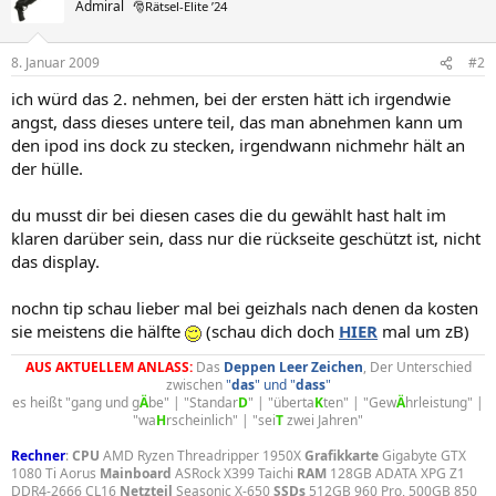
Admiral
🎅Rätsel-Elite ’24
8. Januar 2009
#2
ich würd das 2. nehmen, bei der ersten hätt ich irgendwie
angst, dass dieses untere teil, das man abnehmen kann um
den ipod ins dock zu stecken, irgendwann nichmehr hält an
der hülle.
du musst dir bei diesen cases die du gewählt hast halt im
klaren darüber sein, dass nur die rückseite geschützt ist, nicht
das display.
nochn tip schau lieber mal bei geizhals nach denen da kosten
sie meistens die hälfte
(schau dich doch
HIER
mal um zB)
AUS AKTUELLEM ANLASS:
Das
Deppen
Leer
Zeichen
, Der Unterschied
zwischen
"
das
" und "
dass
"
es heißt "gang und g
Ä
be" | "Standar
D
" | "überta
K
ten" | "Gew
Ä
hrleistung" |
"wa
H
rscheinlich" | "sei
T
zwei Jahren"​
Rechner
:
CPU
AMD Ryzen Threadripper 1950X
Grafikkarte
Gigabyte GTX
1080 Ti Aorus
Mainboard
ASRock X399 Taichi
RAM
128GB ADATA XPG Z1
DDR4-2666 CL16
Netzteil
Seasonic X-650
SSDs
512GB 960 Pro, 500GB 850