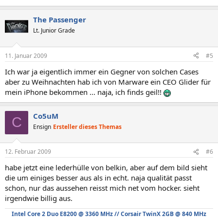
The Passenger
Lt. Junior Grade
11. Januar 2009
#5
Ich war ja eigentlich immer ein Gegner von solchen Cases
aber zu Weihnachten hab ich von Marware ein CEO Glider für
mein iPhone bekommen ... naja, ich finds geil!!
Co5uM
C
Ensign
Ersteller dieses Themas
12. Februar 2009
#6
habe jetzt eine lederhülle von belkin, aber auf dem bild sieht
die um einiges besser aus als in echt. naja qualität passt
schon, nur das aussehen reisst mich net vom hocker. sieht
irgendwie billig aus.
Intel Core 2 Duo E8200 @ 3360 MHz // Corsair TwinX 2GB @ 840 MHz