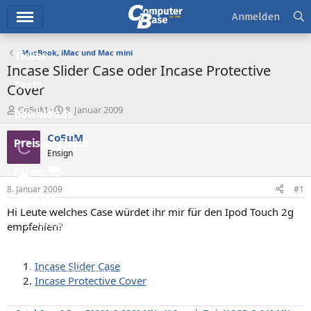
Hauptmenü
Anmelden
MacBook, iMac und Mac mini
Ticker
Incase Slider Case oder Incase Protective
Tests
Cover
E
E
Co5uM
8. Januar 2009
Downloads
r
r
s
s
Co5uM
C
Preisvergleich
t
t
Ensign
e
e
l
l
Forum
l
l
8. Januar 2009
#1
e
t
Aktuelles
r
a
Hi Leute welches Case würdet ihr mir für den Ipod Touch 2g
m
Empfohlene Inhalte
empfehlen?
Neue Beiträge
Incase Slider Case
Neueste Aktivitäten
Incase Protective Cover
Leserartikel