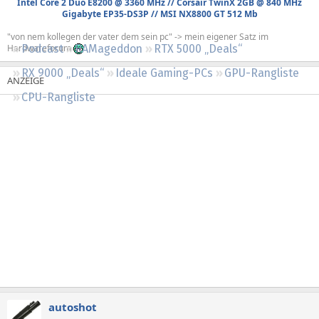
Intel Core 2 Duo E8200 @ 3360 MHz // Corsair TwinX 2GB @ 840 MHz
Regeln
Gigabyte EP35-DS3P // MSI NX8800 GT 512 Mb
"von nem kollegen der vater dem sein pc" -> mein eigener Satz im
Hardwareforum
Podcast
RAMageddon
RTX 5000 „Deals“
RX 9000 „Deals“
Ideale Gaming-PCs
GPU-Rangliste
CPU-Rangliste
autoshot