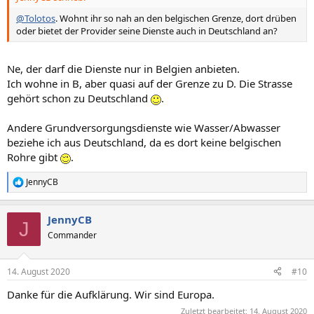
@Tolotos
. Wohnt ihr so nah an den belgischen Grenze, dort drüben
oder bietet der Provider seine Dienste auch in Deutschland an?
Ne, der darf die Dienste nur in Belgien anbieten.
Ich wohne in B, aber quasi auf der Grenze zu D. Die Strasse
gehört schon zu Deutschland
.
Andere Grundversorgungsdienste wie Wasser/Abwasser
beziehe ich aus Deutschland, da es dort keine belgischen
Rohre gibt
.
JennyCB
R
e
a
JennyCB
k
J
t
Commander
i
o
n
14. August 2020
#10
e
n
Danke für die Aufklärung. Wir sind Europa.
:
Zuletzt bearbeitet:
14. August 2020