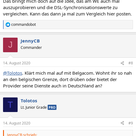
Das bringt mich doch auf die Idee, das am WE auch mal
auszuprobieren und die DSL-Synchronisationswerte zu
vergleichen. Kann das dann ja mal zum Vergleich hier posten.
commandobot
R
e
a
JennyCB
k
J
t
Commander
i
o
n
14. August 2020
#8
e
n
@Tolotos
. Klärt mich mal auf mit Belgacom. Wohnt ihr so nah
:
an den belgischen Grenze, dort drüben oder bietet der
Provider seine Dienste auch in Deutschland an?
Tolotos
T
Lt. Junior Grade
PRO
14. August 2020
#9
JennyCB schrieb: