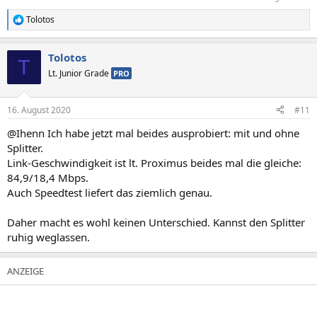
Tolotos
R
e
a
Tolotos
k
T
t
Lt. Junior Grade
PRO
i
o
n
16. August 2020
#11
e
n
@Ihenn Ich habe jetzt mal beides ausprobiert: mit und ohne
:
Splitter.
Link-Geschwindigkeit ist lt. Proximus beides mal die gleiche:
84,9/18,4 Mbps.
Auch Speedtest liefert das ziemlich genau.
Daher macht es wohl keinen Unterschied. Kannst den Splitter
ruhig weglassen.