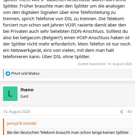
Splitter. Früher brauchte man den Splitter um die analogen
von den digitalen Signalen über eine Telefonleitung zu
trennen, sprich Telefonie von DSL zu trennen. Die Telekom
forciert nun schon seit Jahren VOIP, rasierte damit aber den
bei Privaten auch sehr beliebten ISDN-Anschluss. Solltest du
also bei belgacom (Belgien?) einen VOIP-Anschluss haben ist
der Splitter nicht mehr erforderlich. Mein Telefon ist nur noch
ein Netzwerkgerät, eins von vielen, mit dem man halt
telefonieren kann. Über DSL ohne Splitter.
Zuletzt bearbeitet:
14. August 2020
PHuV
und
Makso
R
e
a
lhenn
k
L
t
Gast
i
o
n
14. August 2020
#3
e
n
JennyCB schrieb:
:
Bei der deutschen Telekom braucht man schon lange keinen Splitter