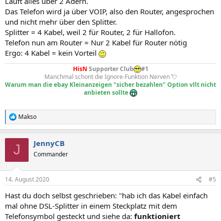
Läuft alles über 2 Adern.
Das Telefon wird ja über VOIP, also den Router, angesprochen
und nicht mehr über den Splitter.
Splitter = 4 Kabel, weil 2 für Router, 2 für Hallofon.
Telefon nun am Router = Nur 2 Kabel für Router nötig
Ergo: 4 Kabel = kein Vorteil
HisN
Supporter Club
#1
Manchmal schont die Ignore-Funktion Nerven 💘
Warum man die ebay Kleinanzeigen "sicher bezahlen" Option vllt nicht
anbieten sollte
Makso
R
e
a
JennyCB
k
J
t
Commander
i
o
n
14. August 2020
#5
e
n
Hast du doch selbst geschrieben: "hab ich das Kabel einfach
:
mal ohne DSL-Splitter in einem Steckplatz mit dem
Telefonsymbol gesteckt und siehe da:
funktioniert