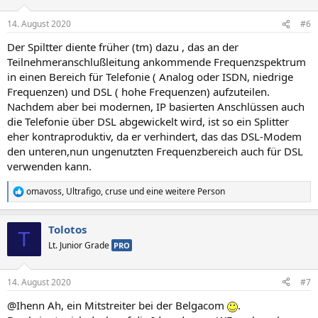
14. August 2020
#6
Der Spiltter diente früher (tm) dazu , das an der
Teilnehmeranschlußleitung ankommende Frequenzspektrum
in einen Bereich für Telefonie ( Analog oder ISDN, niedrige
Frequenzen) und DSL ( hohe Frequenzen) aufzuteilen.
Nachdem aber bei modernen, IP basierten Anschlüssen auch
die Telefonie über DSL abgewickelt wird, ist so ein Splitter
eher kontraproduktiv, da er verhindert, das das DSL-Modem
den unteren,nun ungenutzten Frequenzbereich auch für DSL
verwenden kann.
omavoss
,
Ultrafigo
,
cruse
und eine weitere Person
R
e
a
Tolotos
k
T
t
Lt. Junior Grade
PRO
i
o
n
14. August 2020
#7
e
n
@Ihenn Ah, ein Mitstreiter bei der Belgacom
.
: