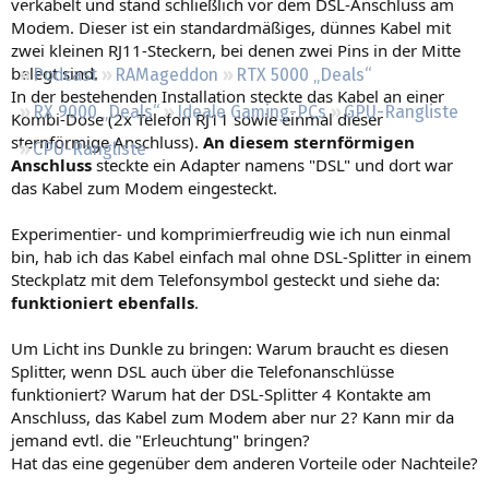
verkabelt und stand schließlich vor dem DSL-Anschluss am
Regeln
Modem. Dieser ist ein standardmäßiges, dünnes Kabel mit
zwei kleinen RJ11-Steckern, bei denen zwei Pins in der Mitte
belegt sind.
Podcast
RAMageddon
RTX 5000 „Deals“
In der bestehenden Installation steckte das Kabel an einer
RX 9000 „Deals“
Ideale Gaming-PCs
GPU-Rangliste
Kombi-Dose (2x Telefon RJ11 sowie einmal dieser
sternförmige Anschluss).
An diesem sternförmigen
CPU-Rangliste
Anschluss
steckte ein Adapter namens "DSL" und dort war
das Kabel zum Modem eingesteckt.
Experimentier- und komprimierfreudig wie ich nun einmal
bin, hab ich das Kabel einfach mal ohne DSL-Splitter in einem
Steckplatz mit dem Telefonsymbol gesteckt und siehe da:
funktioniert ebenfalls
.
Um Licht ins Dunkle zu bringen: Warum braucht es diesen
Splitter, wenn DSL auch über die Telefonanschlüsse
funktioniert? Warum hat der DSL-Splitter 4 Kontakte am
Anschluss, das Kabel zum Modem aber nur 2? Kann mir da
jemand evtl. die "Erleuchtung" bringen?
Hat das eine gegenüber dem anderen Vorteile oder Nachteile?