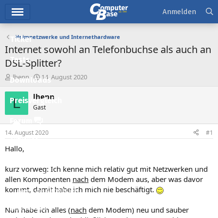
Hauptmenü
Anmelden
Heimnetzwerke und Internethardware
Ticker
Internet sowohl an Telefonbuchse als auch an
Tests
DSL-Splitter?
E
E
lhenn
14. August 2020
Downloads
r
r
s
s
lhenn
L
Preisvergleich
t
t
Gast
e
e
l
l
Forum
l
l
14. August 2020
#1
e
t
Aktuelles
r
a
Hallo,
m
Empfohlene Inhalte
kurz vorweg: Ich kenne mich relativ gut mit Netzwerken und
Neue Beiträge
allen Komponenten
nach
dem Modem aus, aber was davor
kommt, damit habe ich mich nie beschäftigt.
Neueste Aktivitäten
Leserartikel
Nun habe ich alles (
nach
dem Modem) neu und sauber