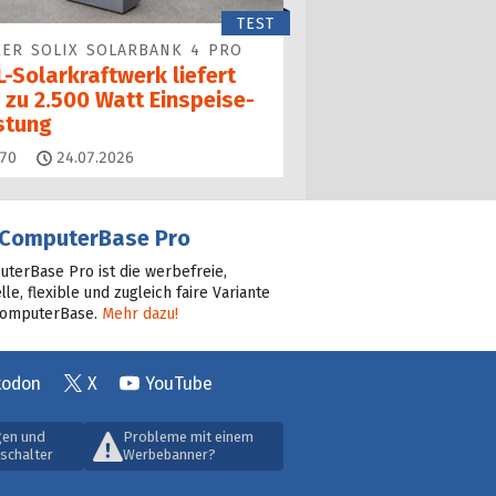
TEST
ER SOLIX SOLARBANK 4 PRO
-Solarkraftwerk liefert
 zu 2.500 Watt Einspeise­
istung
Kommentare
70
24.07.2026
ComputerBase Pro
terBase Pro ist die werbefreie,
lle, flexible und zugleich faire Variante
ComputerBase.
Mehr dazu!
todon
X
YouTube
gen und
Probleme mit einem
schalter
Werbebanner?