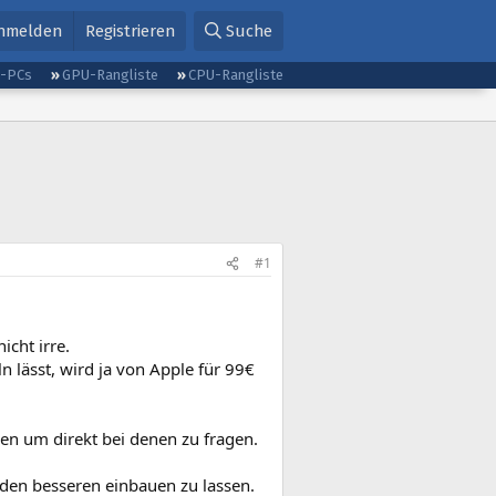
nmelden
Registrieren
Suche
g-PCs
GPU-Rangliste
CPU-Rangliste
#1
icht irre.
lässt, wird ja von Apple für 99€
en um direkt bei denen zu fragen.
 den besseren einbauen zu lassen.