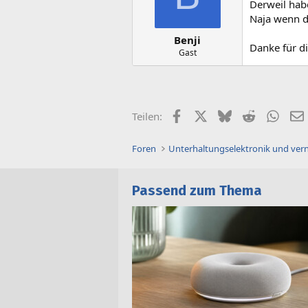
Derweil hab
Naja wenn da
Benji
Danke für d
Gast
Facebook
X (Twitter)
Bluesky
Reddit
What
Teilen:
Foren
Unterhaltungselektronik und ver
Passend zum Thema