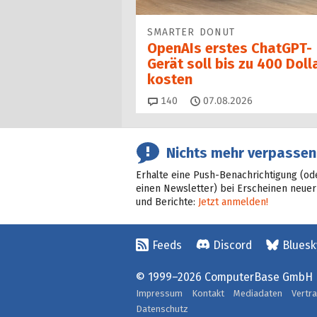
SMARTER DONUT
OpenAIs erstes ChatGPT-
Gerät soll bis zu 400 Doll
kosten
Kommentare
140
07.08.2026
Nichts mehr verpassen
Erhalte eine Push-Benachrichtigung (od
einen Newsletter) bei Erscheinen neuer
und Berichte:
Jetzt anmelden!
Feeds
Discord
Bluesk
© 1999–2026 ComputerBase GmbH
Impressum
Kontakt
Mediadaten
Vertr
Datenschutz