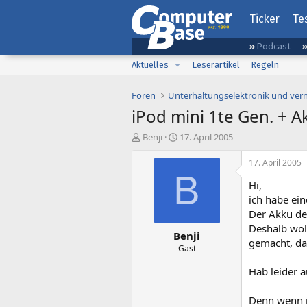
Ticker
Te
Podcast
Aktuelles
Leserartikel
Regeln
Foren
Unterhaltungselektronik und ver
iPod mini 1te Gen. + A
E
E
Benji
17. April 2005
r
r
s
s
17. April 2005
t
t
B
Hi,
e
e
l
l
ich habe ein
l
l
Der Akku der
e
t
Deshalb wol
Benji
r
a
gemacht, da
m
Gast
Hab leider 
Denn wenn i