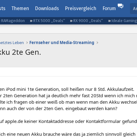
sts
Themen
Downloads
Preisvergleich
Forum
A
RAMageddon
RTX 5000 „Deals“
RX 9000 „Deals“
Ideale Gamin
netztes Leben
Fernseher und Media-Streaming
kku 2te Gen.
en iPod mini 1te Generation, soll heißen nur 8 Std. Akkulaufzeit.
 2ten Generation hat ja deutlich mehr fast 20Std wenn ich mich n
lte ich fragen ob einer weiß ob man wenn man den Akku wechseln 
nn auch der von der 2ten Gen. eingebaut werden kann?
auf apple.de keiner Kontaktaddresse oder Kontaktformular gefund
ch eine neuen Akku brauche wäre das ja ziemlich sinnvoll gleich