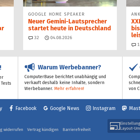
GOOGLE HOME SPEAKER
ANK
Neuer Gemini-Laut­spre­cher
XXL
ar
startet heu­te in Deutschland
bis
le
Kommentare
32
04.08.2026
1
Warum Werbebanner?
!
ComputerBase berichtet unabhängig und
Compu
er
verkauft deshalb keine Inhalte, sondern
schne
 Tests
Werbebanner.
Mehr erfahren!
von 
y
Facebook
Google News
Instagram
Mas
Einstellun
Layout-Um
ag widerrufen
Vertrag kündigen
Barrierefreiheit