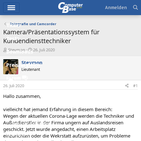
Hauptmenü
Anmelden
Fotografie und Camcorder
Ticker
Kamera/Präsentationssystem für
Tests
Kundendiensttechniker
E
E
Stevmon
26. Juli 2020
Downloads
r
r
s
s
Stevmon
Preisvergleich
t
t
Lieutenant
e
e
l
l
Forum
l
l
26. Juli 2020
#1
e
t
Aktuelles
r
a
Hallo zusammen,
m
Empfohlene Inhalte
vielleicht hat jemand Erfahrung in diesem Bereich:
Neue Beiträge
Wegen der aktuellen Corona-Lage werden die Techniker und
Außendienstler in der Firma ungern auf Auslandsreisen
Neueste Aktivitäten
geschickt. Jetzt wurde angedacht, einen Arbeitsplatz
Leserartikel
einzurichten oder die Wekrstatt aufzurüsten, um Probleme