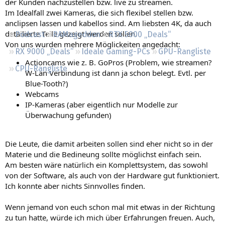
der Kunden nachzustellen bzw. live zu streamen.
Regeln
Im Idealfall zwei Kameras, die sich flexibel stellen bzw.
anclipsen lassen und kabellos sind. Am liebsten 4K, da auch
detailierte Teile gezeigt werden sollen.
Podcast
RAMageddon
RTX 5000 „Deals“
Von uns wurden mehrere Möglickeiten angedacht:
RX 9000 „Deals“
Ideale Gaming-PCs
GPU-Rangliste
Actioncams wie z. B. GoPros (Problem, wie streamen?
CPU-Rangliste
W-Lan Verbindung ist dann ja schon belegt. Evtl. per
Blue-Tooth?)
Webcams
IP-Kameras (aber eigentlich nur Modelle zur
Überwachung gefunden)
Die Leute, die damit arbeiten sollen sind eher nicht so in der
Materie und die Bedineung sollte möglichst einfach sein.
Am besten wäre natürlich ein Komplettsystem, das sowohl
von der Software, als auch von der Hardware gut funktioniert.
Ich konnte aber nichts Sinnvolles finden.
Wenn jemand von euch schon mal mit etwas in der Richtung
zu tun hatte, würde ich mich über Erfahrungen freuen. Auch,