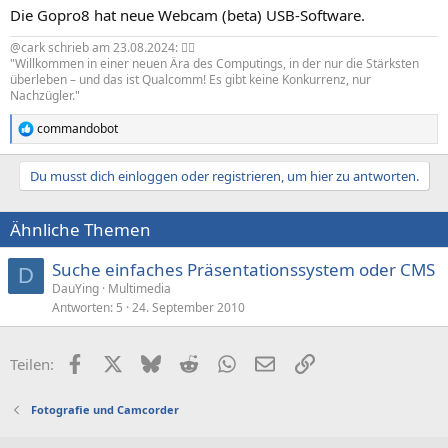
Die Gopro8 hat neue Webcam (beta) USB-Software.
@cark schrieb am 23.08.2024: 🧙‍♂️
"Willkommen in einer neuen Ära des Computings, in der nur die Stärksten
überleben – und das ist Qualcomm! Es gibt keine Konkurrenz, nur
Nachzügler."
commandobot
R
e
a
Du musst dich einloggen oder registrieren, um hier zu antworten.
k
t
i
Ähnliche Themen
o
n
e
Suche einfaches Präsentationssystem oder CMS
D
n
DauYing
Multimedia
:
Antworten
5
24. September 2010
Facebook
X (Twitter)
Bluesky
Reddit
WhatsApp
E-Mail
Link
Teilen:
Fotografie und Camcorder