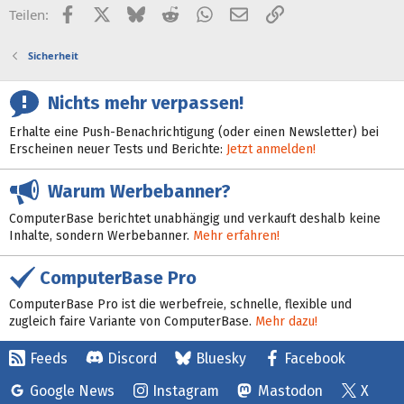
Facebook
X (Twitter)
Bluesky
Reddit
WhatsApp
E-Mail
Link
Teilen:
Sicherheit
Nichts mehr verpassen!
Erhalte eine Push-Benachrichtigung (oder einen Newsletter) bei
Erscheinen neuer Tests und Berichte:
Jetzt anmelden!
Warum Werbebanner?
ComputerBase berichtet unabhängig und verkauft deshalb keine
Inhalte, sondern Werbebanner.
Mehr erfahren!
ComputerBase Pro
ComputerBase Pro ist die werbefreie, schnelle, flexible und
zugleich faire Variante von ComputerBase.
Mehr dazu!
Feeds
Discord
Bluesky
Facebook
Google News
Instagram
Mastodon
X