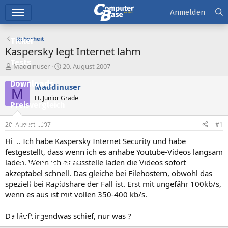
Hauptmenü
Anmelden
Sicherheit
Ticker
Kaspersky legt Internet lahm
Tests
E
E
Maddinuser
20. August 2007
r
r
Downloads
s
s
Maddinuser
M
t
t
Lt. Junior Grade
e
e
Preisvergleich
l
l
l
l
20. August 2007
#1
Forum
e
t
r
a
Hi ... Ich habe Kaspersky Internet Security und habe
Aktuelles
m
festgestellt, dass wenn ich es anhabe Youtube-Videos langsam
laden. Wenn ich es ausstelle laden die Videos sofort
Empfohlene Inhalte
akzeptabel schnell. Das gleiche bei Filehostern, obwohl das
Neue Beiträge
speziell bei Rapidshare der Fall ist. Erst mit ungefähr 100kb/s,
wenn es aus ist mit vollen 350-400 kb/s.
Neueste Aktivitäten
Da läuft irgendwas schief, nur was ?
Leserartikel