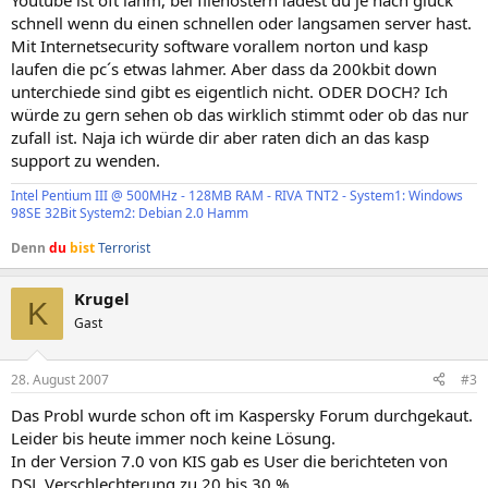
Youtube ist oft lahm, bei filehostern ladest du je nach glück
schnell wenn du einen schnellen oder langsamen server hast.
Mit Internetsecurity software vorallem norton und kasp
laufen die pc´s etwas lahmer. Aber dass da 200kbit down
unterchiede sind gibt es eigentlich nicht. ODER DOCH? Ich
würde zu gern sehen ob das wirklich stimmt oder ob das nur
zufall ist. Naja ich würde dir aber raten dich an das kasp
support zu wenden.
Intel Pentium III @ 500MHz - 128MB RAM - RIVA TNT2 - System1: Windows
98SE 32Bit System2: Debian 2.0 Hamm
Denn
du
bist
Terrorist
Krugel
K
Gast
28. August 2007
#3
Das Probl wurde schon oft im Kaspersky Forum durchgekaut.
Leider bis heute immer noch keine Lösung.
In der Version 7.0 von KIS gab es User die berichteten von
DSL Verschlechterung zu 20 bis 30 %