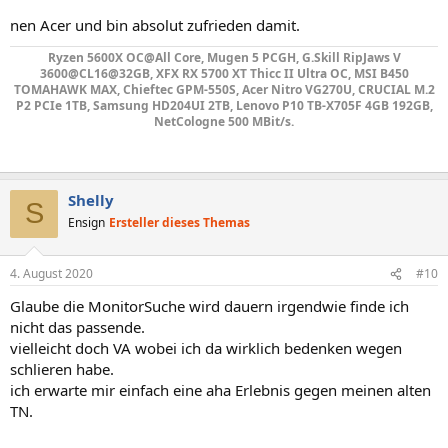
nen Acer und bin absolut zufrieden damit.
Ryzen 5600X OC@All Core, Mugen 5 PCGH, G.Skill RipJaws V
3600@CL16@32GB, XFX RX 5700 XT Thicc II Ultra OC, MSI B450
TOMAHAWK MAX, Chieftec GPM-550S, Acer Nitro VG270U, CRUCIAL M.2
P2 PCIe 1TB, Samsung HD204UI 2TB, Lenovo P10 TB-X705F 4GB 192GB,
NetCologne 500 MBit/s.
Shelly
S
Ensign
Ersteller dieses Themas
4. August 2020
#10
Glaube die MonitorSuche wird dauern irgendwie finde ich
nicht das passende.
vielleicht doch VA wobei ich da wirklich bedenken wegen
schlieren habe.
ich erwarte mir einfach eine aha Erlebnis gegen meinen alten
TN.