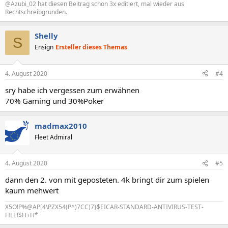
@Azubi_02 hat diesen Beitrag schon 3x editiert, mal wieder aus
Rechtschreibgründen.
Shelly
S
Ensign
Ersteller dieses Themas
4. August 2020
#4
sry habe ich vergessen zum erwähnen
70% Gaming und 30%Poker
madmax2010
Fleet Admiral
4. August 2020
#5
dann den 2. von mit geposteten. 4k bringt dir zum spielen
kaum mehwert
X5O!P%@AP[4\PZX54(P^)7CC)7}$EICAR-STANDARD-ANTIVIRUS-TEST-
FILE!$H+H*