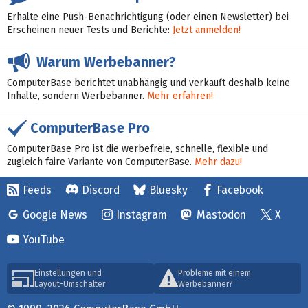
Erhalte eine Push-Benachrichtigung (oder einen Newsletter) bei
Erscheinen neuer Tests und Berichte:
Jetzt anmelden!
Warum Werbebanner?
ComputerBase berichtet unabhängig und verkauft deshalb keine
Inhalte, sondern Werbebanner.
Mehr erfahren!
ComputerBase Pro
ComputerBase Pro ist die werbefreie, schnelle, flexible und
zugleich faire Variante von ComputerBase.
Mehr dazu!
Feeds
Discord
Bluesky
Facebook
Google News
Instagram
Mastodon
X
YouTube
Einstellungen und
Probleme mit einem
Layout-Umschalter
Werbebanner?