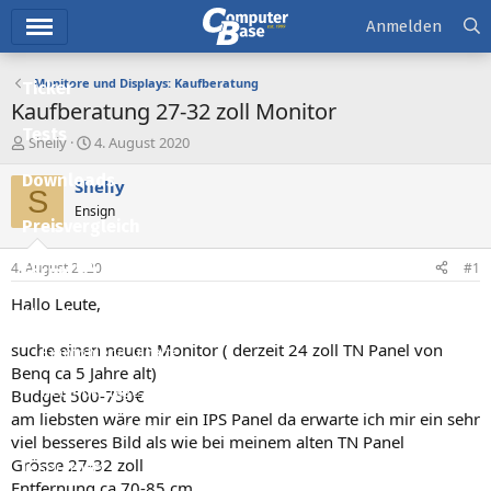
Hauptmenü
Anmelden
Monitore und Displays: Kaufberatung
Ticker
Kaufberatung 27-32 zoll Monitor
Tests
E
E
Shelly
4. August 2020
r
r
Downloads
s
s
Shelly
S
t
t
Ensign
e
e
Preisvergleich
l
l
l
l
4. August 2020
#1
Forum
e
t
r
a
Hallo Leute,
Aktuelles
m
suche einen neuen Monitor ( derzeit 24 zoll TN Panel von
Empfohlene Inhalte
Benq ca 5 Jahre alt)
Neue Beiträge
Budget 500-750€
am liebsten wäre mir ein IPS Panel da erwarte ich mir ein sehr
Neueste Aktivitäten
viel besseres Bild als wie bei meinem alten TN Panel
Grösse 27-32 zoll
Leserartikel
Entfernung ca 70-85 cm