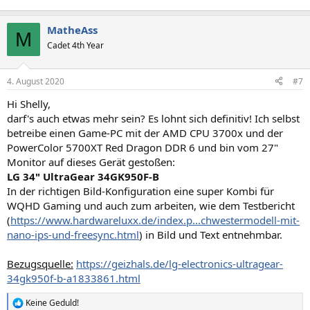
MatheAss
M
Cadet 4th Year
4. August 2020
#7
Hi Shelly,
darf's auch etwas mehr sein? Es lohnt sich definitiv! Ich selbst
betreibe einen Game-PC mit der AMD CPU 3700x und der
PowerColor 5700XT Red Dragon DDR 6 und bin vom 27"
Monitor auf dieses Gerät gestoßen:
LG 34" UltraGear 34GK950F-B
In der richtigen Bild-Konfiguration eine super Kombi für
WQHD Gaming und auch zum arbeiten, wie dem Testbericht
(
https://www.hardwareluxx.de/index.p...chwestermodell-mit-
nano-ips-und-freesync.html
) in Bild und Text entnehmbar.
Bezugsquelle:
https://geizhals.de/lg-electronics-ultragear-
34gk950f-b-a1833861.html
Keine Geduld!
R