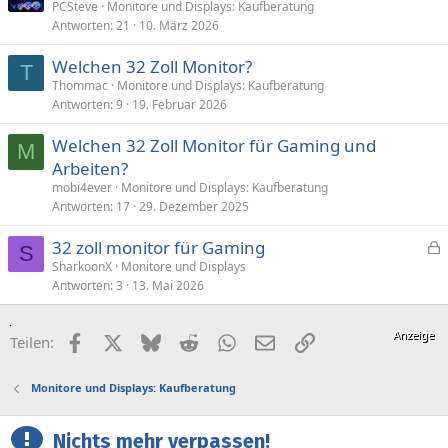
PCSteve
Monitore und Displays: Kaufberatung
Antworten
21
10. März 2026
Welchen 32 Zoll Monitor?
T
Thommac
Monitore und Displays: Kaufberatung
Antworten
9
19. Februar 2026
Welchen 32 Zoll Monitor für Gaming und
M
Arbeiten?
mobi4ever
Monitore und Displays: Kaufberatung
Antworten
17
29. Dezember 2025
32 zoll monitor für Gaming
S
e
SharkoonX
Monitore und Displays
Antworten
3
13. Mai 2026
s
p
e
Facebook
X (Twitter)
Bluesky
Reddit
WhatsApp
E-Mail
Link
Teilen:
r
r
Monitore und Displays: Kaufberatung
t
Nichts mehr verpassen!