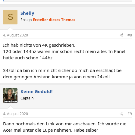
e
a
Shelly
k
S
t
Ensign
Ersteller dieses Themas
i
o
n
4. August 2020
#8
e
n
Ich hab nichts von 4K geschrieben.
:
120 oder 144hz wären mir schon recht mein altes Tn Panel
hatte auch schon 144hz
34zoll da bin ich mir nicht sicher ob mich da erschlägt bei
dem geringen Abstand komme ja von einem 24zoll
Keine Geduld!
Captain
4. August 2020
#9
Dann nochmals den Link von mir anschauen. Ich würde die
Acer mal unter die Lupe nehmen. Habe selber