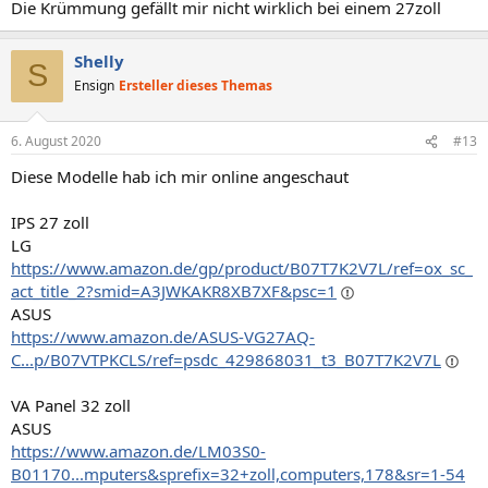
Die Krümmung gefällt mir nicht wirklich bei einem 27zoll
Shelly
S
Ensign
Ersteller dieses Themas
6. August 2020
#13
Diese Modelle hab ich mir online angeschaut
IPS 27 zoll
LG
https://www.amazon.de/gp/product/B07T7K2V7L/ref=ox_sc_
act_title_2?smid=A3JWKAKR8XB7XF&psc=1
ASUS
https://www.amazon.de/ASUS-VG27AQ-
C...p/B07VTPKCLS/ref=psdc_429868031_t3_B07T7K2V7L
VA Panel 32 zoll
ASUS
https://www.amazon.de/LM03S0-
B01170...mputers&sprefix=32+zoll,computers,178&sr=1-54