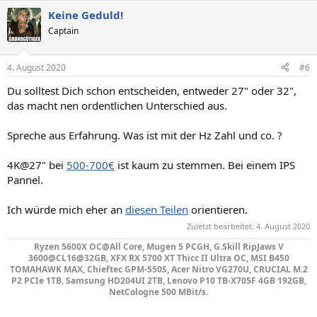
Keine Geduld!
Captain
4. August 2020
#6
Du solltest Dich schon entscheiden, entweder 27" oder 32",
das macht nen ordentlichen Unterschied aus.
Spreche aus Erfahrung. Was ist mit der Hz Zahl und co. ?
4K@27" bei
500-700€
ist kaum zu stemmen. Bei einem IPS
Pannel.
Ich würde mich eher an
diesen Teilen
orientieren.
Zuletzt bearbeitet:
4. August 2020
Ryzen 5600X OC@All Core, Mugen 5 PCGH, G.Skill RipJaws V
3600@CL16@32GB, XFX RX 5700 XT Thicc II Ultra OC, MSI B450
TOMAHAWK MAX, Chieftec GPM-550S, Acer Nitro VG270U, CRUCIAL M.2
P2 PCIe 1TB, Samsung HD204UI 2TB, Lenovo P10 TB-X705F 4GB 192GB,
NetCologne 500 MBit/s.