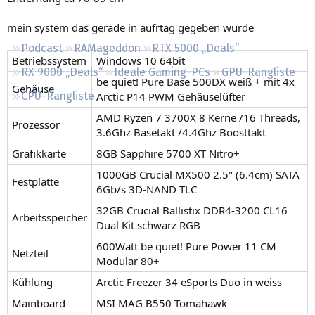
Regeln
mein system das gerade in aufrtag gegeben wurde
Podcast
RAMageddon
RTX 5000 „Deals“
Betriebssystem
Windows 10 64bit
RX 9000 „Deals“
Ideale Gaming-PCs
GPU-Rangliste
be quiet! Pure Base 500DX weiß + mit 4x
Gehäuse
Arctic P14 PWM Gehäuselüfter
CPU-Rangliste
AMD Ryzen 7 3700X 8 Kerne /16 Threads,
Prozessor
3.6Ghz Basetakt /4.4Ghz Boosttakt
Grafikkarte
8GB Sapphire 5700 XT Nitro+
1000GB Crucial MX500 2.5" (6.4cm) SATA
Festplatte
6Gb/s 3D-NAND TLC
32GB Crucial Ballistix DDR4-3200 CL16
Arbeitsspeicher
Dual Kit schwarz RGB
600Watt be quiet! Pure Power 11 CM
Netzteil
Modular 80+
Kühlung
Arctic Freezer 34 eSports Duo in weiss
Mainboard
MSI MAG B550 Tomahawk