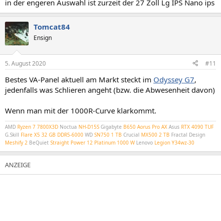
in der engeren Auswahl ist zurzeit der 27 Zoll Lg IPS Nano ips
Tomcat84
Ensign
5. August 2020
#11
Bestes VA-Panel aktuell am Markt steckt im
Odyssey G7
,
jedenfalls was Schlieren angeht (bzw. die Abwesenheit davon)
Wenn man mit der 1000R-Curve klarkommt.
AMD
Ryzen 7 7800X3D
Noctua
NH-D15S
Gigabyte
B650 Aorus Pro AX
Asus
RTX 4090 TUF
G.Skill
Flare X5 32 GB DDR5-6000
WD
SN750 1 TB
Crucial
MX500 2 TB
Fractal Design
Meshify 2
BeQuiet
Straight Power 12 Platinum 1000 W
Lenovo
Legion Y34wz-30