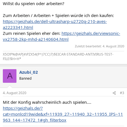
Willst du spielen oder arbeiten?
Zum Arbeiten / Arbeiten + Spielen würde ich den kaufen:
https://geizhals.de/dell-ultrasharp-u2720q-210-aves-
a2223341.html
Zum reinen Spielen eher den:
https://geizhals.de/viewsonic-
vx2758-2kp-mhd-a2140604.html
Zuletzt bearbeitet:
4. August 2020
X5O!P%@AP[4\PZX54(P^)7CC)7}$EICAR-STANDARD-ANTIVIRUS-TEST-
FILE!$H+H*
Azubi_02
A
Banned
4. August 2020
#3
Mit der Konfig wahrscheinlich auch spielen....
https://geizhals.de/?
cat=monlcd19wide&xf=11939_27~11940_32~11955_IPS~11
963_144~17472_1#gh_filterbox