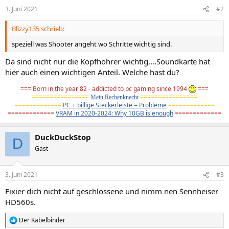
3. Juni 2021
#2
Blizzy135 schrieb:
speziell was Shooter angeht wo Schritte wichtig sind.
Da sind nicht nur die Kopfhöhrer wichtig....Soundkarte hat
hier auch einen wichtigen Anteil. Welche hast du?
=== Born in the year 82 - addicted to pc gaming since 1994
===
================
================
Mein Rechenknecht
=============
PC + billige Steckerleiste = Probleme
=============
=============
VRAM in 2020-2024: Why 10GB is enough
=============
DuckDuckStop
D
Gast
3. Juni 2021
#3
Fixier dich nicht auf geschlossene und nimm nen Sennheiser
HD560s.
Der Kabelbinder
R