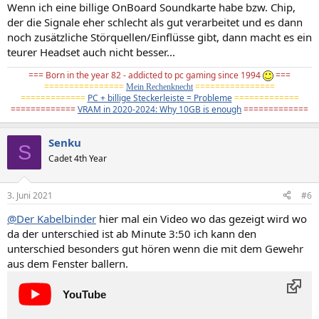
Wenn ich eine billige OnBoard Soundkarte habe bzw. Chip,
der die Signale eher schlecht als gut verarbeitet und es dann
noch zusätzliche Störquellen/Einflüsse gibt, dann macht es ein
teurer Headset auch nicht besser...
=== Born in the year 82 - addicted to pc gaming since 1994
===
================
================
Mein Rechenknecht
=============
PC + billige Steckerleiste = Probleme
=============
=============
VRAM in 2020-2024: Why 10GB is enough
=============
Senku
S
Cadet 4th Year
3. Juni 2021
#6
@Der Kabelbinder
hier mal ein Video wo das gezeigt wird wo
da der unterschied ist ab Minute 3:50 ich kann den
unterschied besonders gut hören wenn die mit dem Gewehr
aus dem Fenster ballern.
YouTube