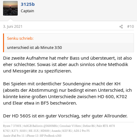
3125b
Captain
3. Juni 2021
#10
Senku schrieb:
unterschied ist ab Minute 3:50
Die zweite Aufnahme hat mehr Bass und übersteuert, ist also
eher schlechter. Sowas ist aber auch sinnlos ohne Methodik
und Messgeräte zu spezifizieren.
Bei Spielen mit ordentlicher Soundengine macht der KH
(abseits der Abstimmung) nur bedingt einen Unterschied, ich
könnte keine großen Unterschiede zwischen HD 600, K702
und Elear etwa in BF5 beschwören.
Der HD 560S ist ein guter Vorschlag, sehr guter Allrounder.
Ryzen 7 3700X | 4x8GB Ballistix @3600MHz | Crosshair VI Hero | Define R6 | Palit RTX 4070
K702 | K371 | K601 | HE-35X | HD600 | Ananda | KEF R5 | ADI-2 Pro FS
Apple iPad Pro 11 | iPhone 13 | HP ProBook x360