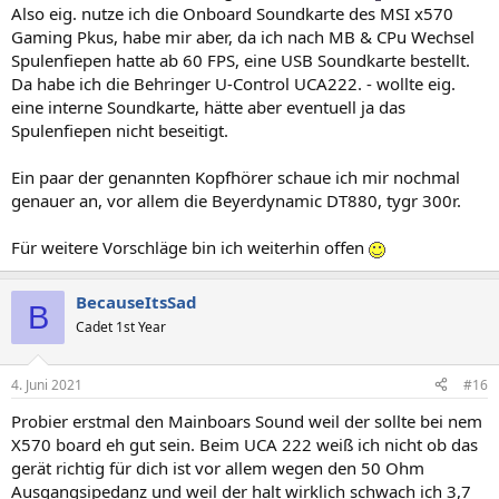
Also eig. nutze ich die Onboard Soundkarte des MSI x570
Gaming Pkus, habe mir aber, da ich nach MB & CPu Wechsel
Spulenfiepen hatte ab 60 FPS, eine USB Soundkarte bestellt.
Da habe ich die Behringer U-Control UCA222. - wollte eig.
eine interne Soundkarte, hätte aber eventuell ja das
Spulenfiepen nicht beseitigt.
Ein paar der genannten Kopfhörer schaue ich mir nochmal
genauer an, vor allem die Beyerdynamic DT880, tygr 300r.
Für weitere Vorschläge bin ich weiterhin offen
BecauseItsSad
B
Cadet 1st Year
4. Juni 2021
#16
Probier erstmal den Mainboars Sound weil der sollte bei nem
X570 board eh gut sein. Beim UCA 222 weiß ich nicht ob das
gerät richtig für dich ist vor allem wegen den 50 Ohm
Ausgangsipedanz und weil der halt wirklich schwach ich 3,7