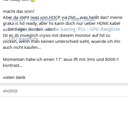
Regeln
macht das sinn?
Aber da steht iwas von HDCP via DVI... was heißt das? meine
Podcast
RAMageddon
RTX 5000 „Deals“
graka is hd ready, aber hs kann doch nur ueber HDMI kabel
uebertragen werden oder?
RX 9000 „Deals“
Ideale Gaming-PCs
GPU-Rangliste
Ist es zb moeglich crysis mit diesem monitor auf hd zu
CPU-Rangliste
zocken, wenn man keinen unterschied sieht, wuerde ich ihn
auch nicht kaufen...
Momentan habe ich einen 17" asus tft mit 3ms und 8000:1
kontrast...
vielen dank