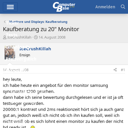
Hauptmenü
Anmelden
Monitore und Displays: Kaufberatung
Ticker
Kaufberatung zu 20" Monitor
Tests
E
E
IceCrushKillah
14. August 2008
r
r
Downloads
s
s
IceCrushKillah
t
t
Ensign
e
e
Preisvergleich
l
l
l
l
14. August 2008
#1
Forum
e
t
r
a
hey leute,
Aktuelles
m
ich habe heute ein angebot für den monitor samsung
syncmaster t200 gesehen.
Empfohlene Inhalte
dann habe ich seine bewertung durchgelesen und er ist ja oft
Neue Beiträge
testsieger geworden.
20000:1 kontrast und 2ms reaktionzeit hört sich ja auch ganz
Neueste Aktivitäten
gut an, jedoch weiß ich nicht ob ich ihn kaufen soll, weil ich
nicht weiß ob es sich lohnt einen monitor zu kaufen der nicht
Leserartikel
hd ready ist...