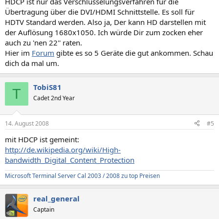
HDCP ist nur das Verschlüsselungsverfahren für die
Übertragung über die DVI/HDMI Schnittstelle. Es soll für
HDTV Standard werden. Also ja, Der kann HD darstellen mit
der Auflösung 1680x1050. Ich würde Dir zum zocken eher
auch zu 'nen 22'' raten.
Hier im
Forum
gibte es so 5 Geräte die gut ankommen. Schau
dich da mal um.
TobiS81
T
Cadet 2nd Year
14. August 2008
#5
mit HDCP ist gemeint:
http://de.wikipedia.org/wiki/High-
bandwidth_Digital_Content_Protection
Microsoft Terminal Server Cal 2003 / 2008 zu top Preisen
real_general
Captain