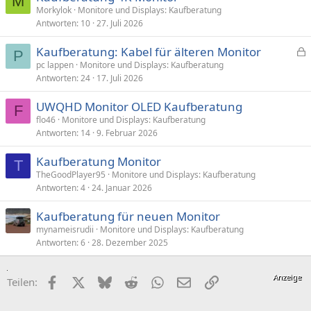
M
Morkylok
Monitore und Displays: Kaufberatung
Antworten
10
27. Juli 2026
Kaufberatung: Kabel für älteren Monitor
P
e
pc lappen
Monitore und Displays: Kaufberatung
Antworten
24
17. Juli 2026
s
p
UWQHD Monitor OLED Kaufberatung
e
F
flo46
Monitore und Displays: Kaufberatung
r
Antworten
14
9. Februar 2026
r
t
Kaufberatung Monitor
T
TheGoodPlayer95
Monitore und Displays: Kaufberatung
Antworten
4
24. Januar 2026
Kaufberatung für neuen Monitor
mynameisrudii
Monitore und Displays: Kaufberatung
Antworten
6
28. Dezember 2025
Facebook
X (Twitter)
Bluesky
Reddit
WhatsApp
E-Mail
Link
Teilen: