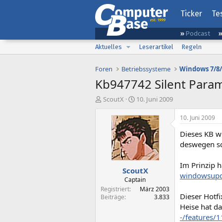
Ticker
Te
Podcast
Aktuelles
Leserartikel
Regeln
Foren
Betriebssysteme
Windows 7/8/
Kb947742 Silent Para
E
E
ScoutX
10. Juni 2009
r
r
s
s
10. Juni 2009
t
t
Dieses KB w
e
e
l
l
deswegen sc
l
l
e
t
Im Prinzip 
ScoutX
r
a
windowsupda
m
Captain
Registriert
März 2003
Dieser Hotf
Beiträge
3.833
Heise hat da
-/features/