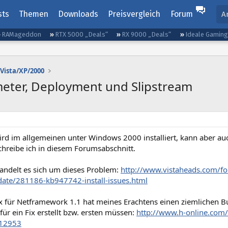
sts
Themen
Downloads
Preisvergleich
Forum
A
RAMageddon
RTX 5000 „Deals“
RX 9000 „Deals“
Ideale Gamin
Vista/XP/2000
meter, Deployment und Slipstream
ird im allgemeinen unter Windows 2000 installiert, kann aber au
hreibe ich in diesem Forumsabschnitt.
handelt es sich um dieses Problem:
http://www.vistaheads.com/fo
te/281186-kb947742-install-issues.html
ix für Netframework 1.1 hat meines Erachtens einen ziemlichen 
für ein Fix erstellt bzw. ersten müssen:
http://www.h-online.com/
112953