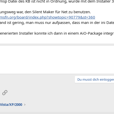
 msp Datei des KB ist nicht in Ordnung, wurde mit dem Installer
sungsweg war, den Silent Maker für Net zu benutzen.
.msfn.org/board/index.php?showtopic=90779&st=360
and ist gering, man muss nur aufpassen, dass man in der ini Da
enerierten Installer konnte ich dann in einem AiO-Package integr
Du musst dich einloggen
sApp
E-Mail
Link
Vista/XP/2000