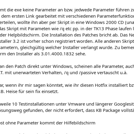
mt die exe keine Parameter an bzw. jedwede Parameter führen zu
 dem ersten Link gearbeitet mit verschiedenen Parameterfunktio
erteilen, wollte ihn aber per Skript in eine Windows 2000 CD (una
 Skript mit Parameten wie /q etc pp. in der TK13 Phase laufen l
 der Helpbildschirm. Die Installation des Patches bricht ab. Das 
aller 3.2 ist vorher schon registriert worden. Alle anderen Skript
ametern, gleichgültig welcher Installer verlangt wurde. Zu bemer
rm den Installer als 3.01.4000.1832 sehe.
man den Patch direkt unter Windows, scheinen alle Parameter, auc
T. mit unerwarteten Verhalten, /q und /passive vertauscht u.ä.
, wenn ihr mir sagen könntet, wie ihr diesen Hotfix installiert bz
. Heise für sein fix einsetzt.
rweile 10 Testinstallationen unter Vmware und längerer Googlesi
ösungsweg gefunden, der nicht erfordert, dass KB Package volls
bst ohne Parameter kommt der Hilfebildschirm