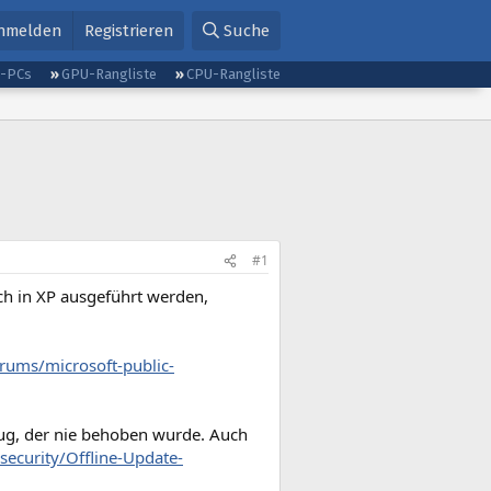
nmelden
Registrieren
Suche
g-PCs
GPU-Rangliste
CPU-Rangliste
#1
ch in XP ausgeführt werden,
rums/microsoft-public-
Bug, der nie behoben wurde. Auch
security/Offline-Update-