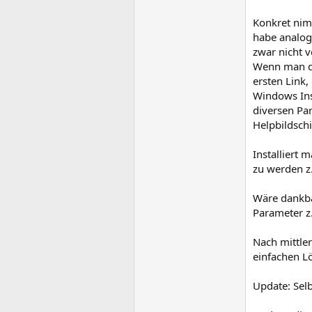
Konkret nim
habe analog
zwar nicht v
Wenn man das
ersten Link,
Windows Inst
diversen Par
Helpbildschi
Installiert 
zu werden z.
Wäre dankbar
Parameter z.B
Nach mittle
einfachen L
Update: Sel