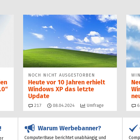
NOCH NICHT AUSGESTORBEN
WI
ien
Heute vor 10 Jahren erhielt
Ne
.0“
Windows XP das letzte
Wi
Update
ne
Kommentare
217
08.04.2024
Umfrage
6
Warum Werbebanner?
!
ComputerBase berichtet unabhängig und
Compu
er