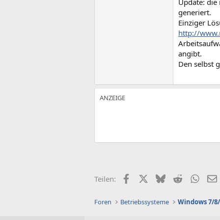
Update: die
generiert.
Einziger Lö
http://www
Arbeitsaufw
angibt.
Den selbst g
Facebook
X (Twitter)
Bluesky
Reddit
What
Teilen:
Foren
Betriebssysteme
Windows 7/8/