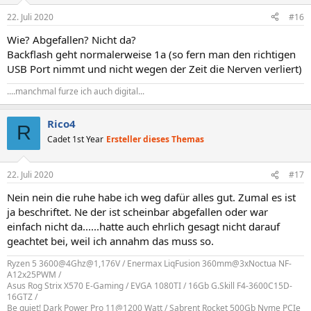
22. Juli 2020
#16
Wie? Abgefallen? Nicht da?
Backflash geht normalerweise 1a (so fern man den richtigen
USB Port nimmt und nicht wegen der Zeit die Nerven verliert)
....manchmal furze ich auch digital...
Rico4
R
Cadet 1st Year
Ersteller dieses Themas
22. Juli 2020
#17
Nein nein die ruhe habe ich weg dafür alles gut. Zumal es ist
ja beschriftet. Ne der ist scheinbar abgefallen oder war
einfach nicht da......hatte auch ehrlich gesagt nicht darauf
geachtet bei, weil ich annahm das muss so.
Ryzen 5 3600@4Ghz@1,176V / Enermax LiqFusion 360mm@3xNoctua NF-
A12x25PWM /
Asus Rog Strix X570 E-Gaming / EVGA 1080TI / 16Gb G.Skill F4-3600C15D-
16GTZ /
Be quiet! Dark Power Pro 11@1200 Watt / Sabrent Rocket 500Gb Nvme PCIe