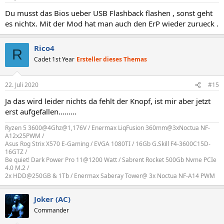
Du musst das Bios ueber USB Flashback flashen , sonst geht
es nichtx. Mit der Mod hat man auch den ErP wieder zurueck .
Rico4
R
Cadet 1st Year
Ersteller dieses Themas
22. Juli 2020
#15
Ja das wird leider nichts da fehlt der Knopf, ist mir aber jetzt
erst aufgefallen.........
Ryzen 5 3600@4Ghz@1,176V / Enermax LiqFusion 360mm@3xNoctua NF-
A12x25PWM /
Asus Rog Strix X570 E-Gaming / EVGA 1080TI / 16Gb G.Skill F4-3600C15D-
16GTZ /
Be quiet! Dark Power Pro 11@1200 Watt / Sabrent Rocket 500Gb Nvme PCIe
4.0 M.2 /
2x HDD@250GB & 1Tb / Enermax Saberay Tower@ 3x Noctua NF-A14 PWM
Joker (AC)
Commander