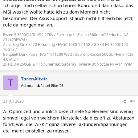
Ich ärger mich selber schon teures Board und dann das....das
MSI was ich wollte hatte ich zu dem Moment nicht
bekommen. Der Asus Support ist auch nicht hilfreich bis jetzt,
rufe da morgen mal an.
Ryzen 5 3600@4Ghz@1,176V / Enermax LiqFusion 360mm@3xNoctua NF-
A12x25PWM /
Asus Rog Strix X570 E-Gaming / EVGA 1080TI / 16Gb G.Skill F4-3600C15D-
16GTZ /
Be quiet! Dark Power Pro 11@1200 Watt / Sabrent Rocket 500Gb Nvme PCIe
4.0 M.2 /
2x HDD@250GB & 1Tb / Enermax Saberay Tower@ 3x Noctua NF-A14 PWM
TorenAltair
T
Admiral
🎄Rätsel-Elite ’25
21. Juli 2020
#4
AI Optimized und ähnlich bezeichnete Spielereien sind wenig
sinnvoll egal von welchem Hersteller, da dies oft zu Abstürzen
führt, weil die "AI/KI" ganz clevere Taktungen/Spannungen
etc. meint einstellen zu müssen.