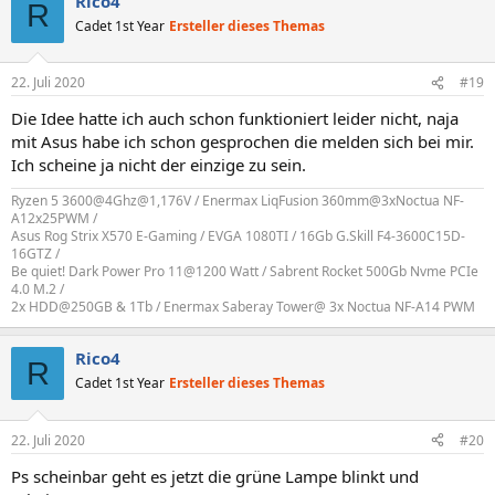
Rico4
R
Cadet 1st Year
Ersteller dieses Themas
22. Juli 2020
#19
Die Idee hatte ich auch schon funktioniert leider nicht, naja
mit Asus habe ich schon gesprochen die melden sich bei mir.
Ich scheine ja nicht der einzige zu sein.
Ryzen 5 3600@4Ghz@1,176V / Enermax LiqFusion 360mm@3xNoctua NF-
A12x25PWM /
Asus Rog Strix X570 E-Gaming / EVGA 1080TI / 16Gb G.Skill F4-3600C15D-
16GTZ /
Be quiet! Dark Power Pro 11@1200 Watt / Sabrent Rocket 500Gb Nvme PCIe
4.0 M.2 /
2x HDD@250GB & 1Tb / Enermax Saberay Tower@ 3x Noctua NF-A14 PWM
Rico4
R
Cadet 1st Year
Ersteller dieses Themas
22. Juli 2020
#20
Ps scheinbar geht es jetzt die grüne Lampe blinkt und