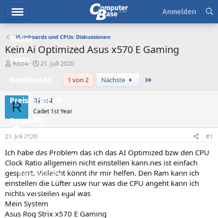
Hauptmenü
Anmelden
Mainboards und CPUs: Diskussionen
Ticker
Kein Ai Optimized Asus x570 E Gaming
Tests
E
E
Rico4
21. Juli 2020
r
r
Letzte
Downloads
1 von 2
Nächste
s
s
t
t
e
e
Rico4
Preisvergleich
R
l
l
Cadet 1st Year
l
l
Forum
e
t
r
a
21. Juli 2020
#1
Aktuelles
m
Ich habe das Problem das ich das AI Optimized bzw den CPU
Empfohlene Inhalte
Clock Ratio allgemein nicht einstellen kann.nes ist einfach
gesperrt. Vieleicht könnt ihr mir helfen. Den Ram kann ich
Neue Beiträge
einstellen die Lüfter usw nur was die CPU angeht kann ich
Neueste Aktivitäten
nichts verstellen egal was
Mein System
Leserartikel
Asus Rog Strix x570 E Gaming