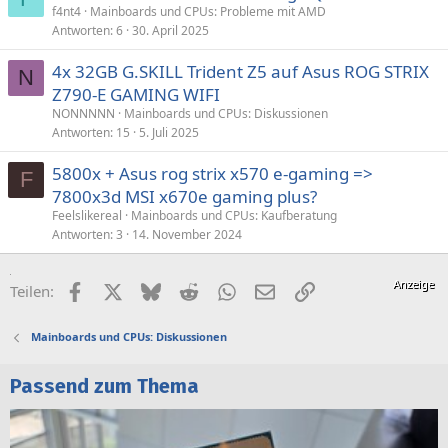
f4nt4
Mainboards und CPUs: Probleme mit AMD
Antworten
6
30. April 2025
4x 32GB G.SKILL Trident Z5 auf Asus ROG STRIX
N
Z790-E GAMING WIFI
NONNNNN
Mainboards und CPUs: Diskussionen
Antworten
15
5. Juli 2025
5800x + Asus rog strix x570 e-gaming =>
F
7800x3d MSI x670e gaming plus?
Feelslikereal
Mainboards und CPUs: Kaufberatung
Antworten
3
14. November 2024
Facebook
X (Twitter)
Bluesky
Reddit
WhatsApp
E-Mail
Link
Teilen:
Mainboards und CPUs: Diskussionen
Passend zum Thema