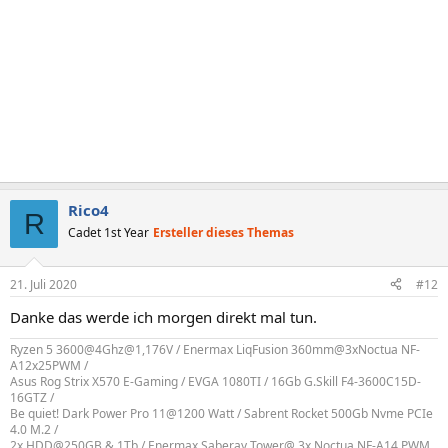
Rico4
R
Cadet 1st Year
Ersteller dieses Themas
21. Juli 2020
#12
Danke das werde ich morgen direkt mal tun.
Ryzen 5 3600@4Ghz@1,176V / Enermax LiqFusion 360mm@3xNoctua NF-
A12x25PWM /
Asus Rog Strix X570 E-Gaming / EVGA 1080TI / 16Gb G.Skill F4-3600C15D-
16GTZ /
Be quiet! Dark Power Pro 11@1200 Watt / Sabrent Rocket 500Gb Nvme PCIe
4.0 M.2 /
2x HDD@250GB & 1Tb / Enermax Saberay Tower@ 3x Noctua NF-A14 PWM