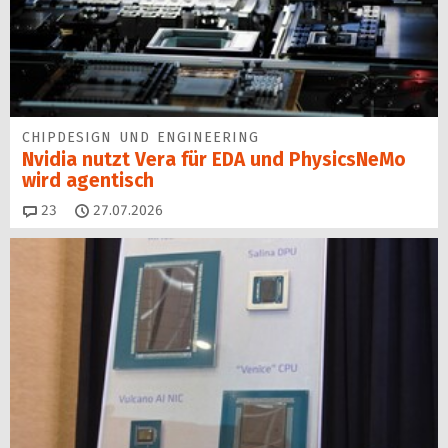
CHIPDESIGN UND ENGINEERING
Nvidia nutzt Vera für EDA und PhysicsNeMo
wird agentisch
Kommentare
23
27.07.2026