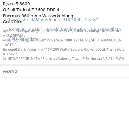
Ryzen 5 3600
Regeln
G Skill Trident Z 3600 DDR 4
Enermax 360er Aio Wasserkühlung
Podcast
RAMageddon
RTX 5000 „Deals“
Gruß Rico
RX 9000 „Deals“
Ideale Gaming-PCs
GPU-Rangliste
Ryzen 5 3600@4Ghz@1,176V / Enermax LiqFusion 360mm@3xNoctua NF-
A12x25PWM /
CPU-Rangliste
Asus Rog Strix X570 E-Gaming / EVGA 1080TI / 16Gb G.Skill F4-3600C15D-
16GTZ /
Be quiet! Dark Power Pro 11@1200 Watt / Sabrent Rocket 500Gb Nvme PCIe
4.0 M.2 /
2x HDD@250GB & 1Tb / Enermax Saberay Tower@ 3x Noctua NF-A14 PWM