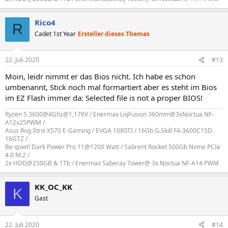
Rico4
R
Cadet 1st Year
Ersteller dieses Themas
22. Juli 2020
#13
Moin, leidr nimmt er das Bios nicht. Ich habe es schon
umbenannt, Stick noch mal formartiert aber es steht im Bios
im EZ Flash immer da: Selected file is not a proper BIOS!
Ryzen 5 3600@4Ghz@1,176V / Enermax LiqFusion 360mm@3xNoctua NF-
A12x25PWM /
Asus Rog Strix X570 E-Gaming / EVGA 1080TI / 16Gb G.Skill F4-3600C15D-
16GTZ /
Be quiet! Dark Power Pro 11@1200 Watt / Sabrent Rocket 500Gb Nvme PCIe
4.0 M.2 /
2x HDD@250GB & 1Tb / Enermax Saberay Tower@ 3x Noctua NF-A14 PWM
KK_OC_KK
K
Gast
22. Juli 2020
#14