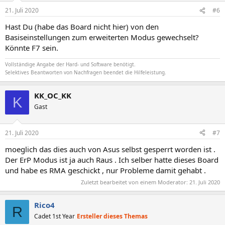
21. Juli 2020
#6
Hast Du (habe das Board nicht hier) von den
Basiseinstellungen zum erweiterten Modus gewechselt?
Könnte F7 sein.
Vollständige Angabe der Hard- und Software benötigt.
Selektives Beantworten von Nachfragen beendet die Hilfeleistung.
KK_OC_KK
K
Gast
21. Juli 2020
#7
moeglich das dies auch von Asus selbst gesperrt worden ist .
Der ErP Modus ist ja auch Raus . Ich selber hatte dieses Board
und habe es RMA geschickt , nur Probleme damit gehabt .
Zuletzt bearbeitet von einem Moderator:
21. Juli 2020
Rico4
R
Cadet 1st Year
Ersteller dieses Themas