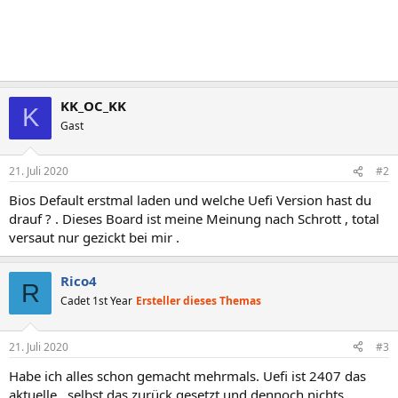
KK_OC_KK
K
Gast
21. Juli 2020
#2
Bios Default erstmal laden und welche Uefi Version hast du
drauf ? . Dieses Board ist meine Meinung nach Schrott , total
versaut nur gezickt bei mir .
Rico4
R
Cadet 1st Year
Ersteller dieses Themas
21. Juli 2020
#3
Habe ich alles schon gemacht mehrmals. Uefi ist 2407 das
aktuelle...selbst das zurück gesetzt und dennoch nichts.