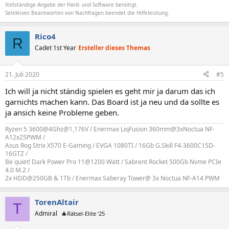
Vollständige Angabe der Hard- und Software benötigt.
Selektives Beantworten von Nachfragen beendet die Hilfeleistung.
Rico4
R
Cadet 1st Year
Ersteller dieses Themas
21. Juli 2020
#5
Ich will ja nicht ständig spielen es geht mir ja darum das ich
garnichts machen kann. Das Board ist ja neu und da sollte es
ja ansich keine Probleme geben.
Ryzen 5 3600@4Ghz@1,176V / Enermax LiqFusion 360mm@3xNoctua NF-
A12x25PWM /
Asus Rog Strix X570 E-Gaming / EVGA 1080TI / 16Gb G.Skill F4-3600C15D-
16GTZ /
Be quiet! Dark Power Pro 11@1200 Watt / Sabrent Rocket 500Gb Nvme PCIe
4.0 M.2 /
2x HDD@250GB & 1Tb / Enermax Saberay Tower@ 3x Noctua NF-A14 PWM
TorenAltair
T
Admiral
🎄Rätsel-Elite ’25