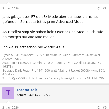
21. Juli 2020
#8
Ja es gibt ja über F7 den Ez Mode aber da habe ich nichts
gefunden. Sonst startet es ja im Advanced Mode.
Asus selbst sagt sie haben kein Overlocking Modus. Ich rufe
da morgen auf alle fälle mal an.
Ich weiss jetzt schon nie wieder Asus
Ryzen 5 3600@4Ghz@1,176V / Enermax LiqFusion 360mm@3xNoctua NF-
A12x25PWM /
Asus Rog Strix X570 E-Gaming / EVGA 1080TI / 16Gb G.Skill F4-3600C15D-
16GTZ /
Be quiet! Dark Power Pro 11@1200 Watt / Sabrent Rocket 500Gb Nvme PCIe
4.0 M.2 /
2x HDD@250GB & 1Tb / Enermax Saberay Tower@ 3x Noctua NF-A14 PWM
TorenAltair
T
Admiral
🎄Rätsel-Elite ’25
21. Juli 2020
#9