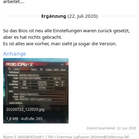
arbeitet....
Ergänzung
(
22. Juli 2020
)
So das Bios ist neu alle Einstellungen waren zurück gesetzt,
aber es hat nichts gebracht.
Es ist alles wie vorher, man sieht ja sogar die Version.
Anhänge
20200722_122029.jpg
1,8 MB · Aufrufe: 265
Zuletzt bearbeitet:
22. Juli 2020
Ryzen 5 3600@4Ghz@1,176V / Enermax LiqFusion 360mm@3xNoctua NF-