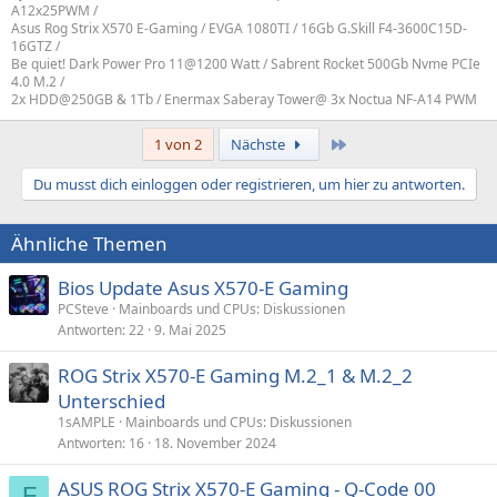
A12x25PWM /
Asus Rog Strix X570 E-Gaming / EVGA 1080TI / 16Gb G.Skill F4-3600C15D-
16GTZ /
Be quiet! Dark Power Pro 11@1200 Watt / Sabrent Rocket 500Gb Nvme PCIe
4.0 M.2 /
2x HDD@250GB & 1Tb / Enermax Saberay Tower@ 3x Noctua NF-A14 PWM
Letzte
1 von 2
Nächste
Du musst dich einloggen oder registrieren, um hier zu antworten.
Ähnliche Themen
Bios Update Asus X570-E Gaming
PCSteve
Mainboards und CPUs: Diskussionen
Antworten
22
9. Mai 2025
ROG Strix X570-E Gaming M.2_1 & M.2_2
Unterschied
1sAMPLE
Mainboards und CPUs: Diskussionen
Antworten
16
18. November 2024
ASUS ROG Strix X570-E Gaming - Q-Code 00
F