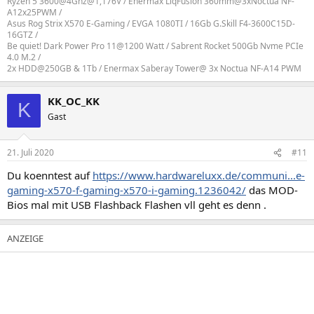
Ryzen 5 3600@4Ghz@1,176V / Enermax LiqFusion 360mm@3xNoctua NF-
A12x25PWM /
Asus Rog Strix X570 E-Gaming / EVGA 1080TI / 16Gb G.Skill F4-3600C15D-
16GTZ /
Be quiet! Dark Power Pro 11@1200 Watt / Sabrent Rocket 500Gb Nvme PCIe
4.0 M.2 /
2x HDD@250GB & 1Tb / Enermax Saberay Tower@ 3x Noctua NF-A14 PWM
KK_OC_KK
K
Gast
21. Juli 2020
#11
Du koenntest auf
https://www.hardwareluxx.de/communi...e-
gaming-x570-f-gaming-x570-i-gaming.1236042/
das MOD-
Bios mal mit USB Flashback Flashen vll geht es denn .