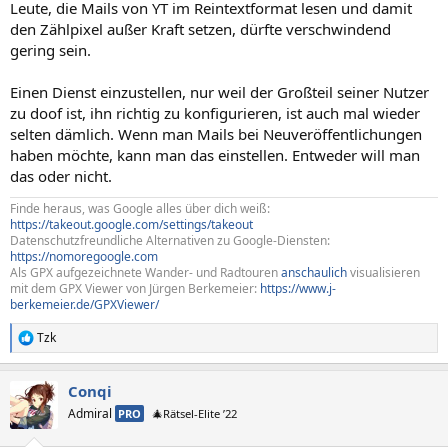
Leute, die Mails von YT im Reintextformat lesen und damit
den Zählpixel außer Kraft setzen, dürfte verschwindend
gering sein.
Einen Dienst einzustellen, nur weil der Großteil seiner Nutzer
zu doof ist, ihn richtig zu konfigurieren, ist auch mal wieder
selten dämlich. Wenn man Mails bei Neuveröffentlichungen
haben möchte, kann man das einstellen. Entweder will man
das oder nicht.
Finde heraus, was Google alles über dich weiß:
https://takeout.google.com/settings/takeout
Datenschutzfreundliche Alternativen zu Google-Diensten:
https://nomoregoogle.com
Als GPX aufgezeichnete Wander- und Radtouren
anschaulich
visualisieren
mit dem GPX Viewer von Jürgen Berkemeier:
https://www.j-
berkemeier.de/GPXViewer/
Tzk
R
e
a
Conqi
k
t
Admiral
PRO
🎄Rätsel-Elite ’22
i
o