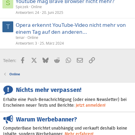
Youtube mag Brave Browser nicht mehr?
S
Spiczek
Online
Antworten
24
20. Juni 2025
Opera erkennt YouTube-Video nicht mehr von
T
einem Tag auf den anderen...
tenar
Online
Antworten
3
25. März 2024
Facebook
X (Twitter)
Bluesky
Reddit
WhatsApp
E-Mail
Link
Teilen:
Online
Nichts mehr verpassen!
Erhalte eine Push-Benachrichtigung (oder einen Newsletter) bei
Erscheinen neuer Tests und Berichte:
Jetzt anmelden!
Warum Werbebanner?
ComputerBase berichtet unabhängig und verkauft deshalb keine
Inhalte, sondern Werbebanner.
Mehr erfahren!