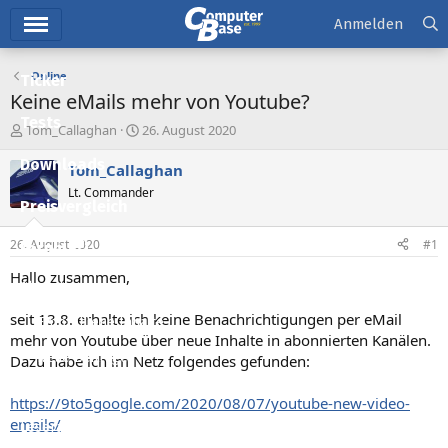
Hauptmenü
Anmelden
Online
Ticker
Keine eMails mehr von Youtube?
Tests
E
E
Tom_Callaghan
26. August 2020
r
r
Downloads
s
s
Tom_Callaghan
t
t
Lt. Commander
e
e
Preisvergleich
l
l
l
l
26. August 2020
#1
Forum
e
t
r
a
Hallo zusammen,
Aktuelles
m
seit 13.8. erhalte ich keine Benachrichtigungen per eMail
Empfohlene Inhalte
mehr von Youtube über neue Inhalte in abonnierten Kanälen.
Neue Beiträge
Dazu habe ich im Netz folgendes gefunden:
Neueste Aktivitäten
https://9to5google.com/2020/08/07/youtube-new-video-
emails/
Leserartikel