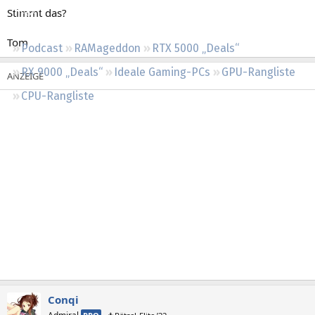
Regeln
Stimmt das?
Tom
Podcast
RAMageddon
RTX 5000 „Deals“
RX 9000 „Deals“
Ideale Gaming-PCs
GPU-Rangliste
CPU-Rangliste
Conqi