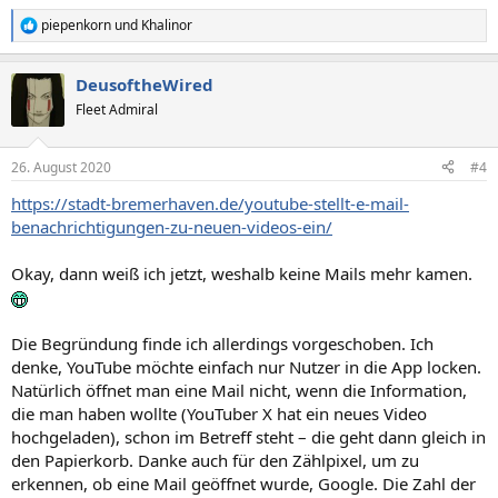
piepenkorn
und
Khalinor
R
e
a
DeusoftheWired
k
t
Fleet Admiral
i
o
n
26. August 2020
#4
e
n
https://stadt-bremerhaven.de/youtube-stellt-e-mail-
:
benachrichtigungen-zu-neuen-videos-ein/
Okay, dann weiß ich jetzt, weshalb keine Mails mehr kamen.
Die Begründung finde ich allerdings vorgeschoben. Ich
denke, YouTube möchte einfach nur Nutzer in die App locken.
Natürlich öffnet man eine Mail nicht, wenn die Information,
die man haben wollte (YouTuber X hat ein neues Video
hochgeladen), schon im Betreff steht – die geht dann gleich in
den Papierkorb. Danke auch für den Zählpixel, um zu
erkennen, ob eine Mail geöffnet wurde, Google. Die Zahl der