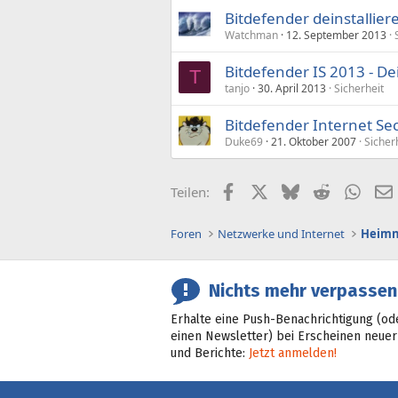
Bitdefender deinstallier
Watchman
12. September 2013
Bitdefender IS 2013 - Dei
T
tanjo
30. April 2013
Sicherheit
Bitdefender Internet Se
Duke69
21. Oktober 2007
Sicher
Facebook
X (Twitter)
Bluesky
Reddit
What
Teilen:
Foren
Netzwerke und Internet
Heimn
Nichts mehr verpassen
Erhalte eine Push-Benachrichtigung (od
einen Newsletter) bei Erscheinen neuer
und Berichte:
Jetzt anmelden!