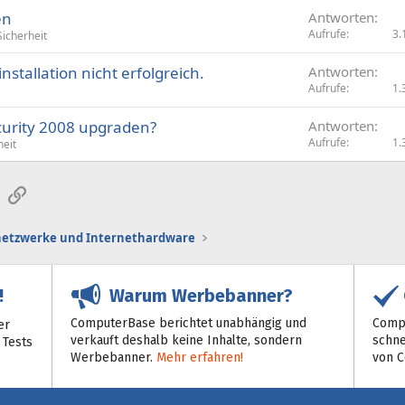
en
Antworten
Aufrufe
3.
Sicherheit
nstallation nicht erfolgreich.
Antworten
Aufrufe
1.
curity 2008 upgraden?
Antworten
Aufrufe
1.
heit
sApp
E-Mail
Link
etzwerke und Internethardware
Warum Werbebanner?
!
ComputerBase berichtet unabhängig und
Compu
er
verkauft deshalb keine Inhalte, sondern
schne
 Tests
Werbebanner.
Mehr erfahren!
von 