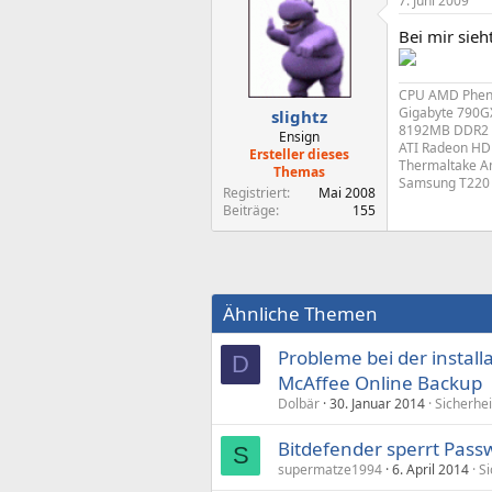
7. Juni 2009
Bei mir sieh
CPU AMD Pheno
Gigabyte 790G
slightz
8192MB DDR2 
Ensign
ATI Radeon HD
Ersteller dieses
Thermaltake A
Themas
Samsung T220
Registriert
Mai 2008
Beiträge
155
Ähnliche Themen
Probleme bei der install
D
McAffee Online Backup
Dolbär
30. Januar 2014
Sicherhei
Bitdefender sperrt Passw
S
supermatze1994
6. April 2014
Si