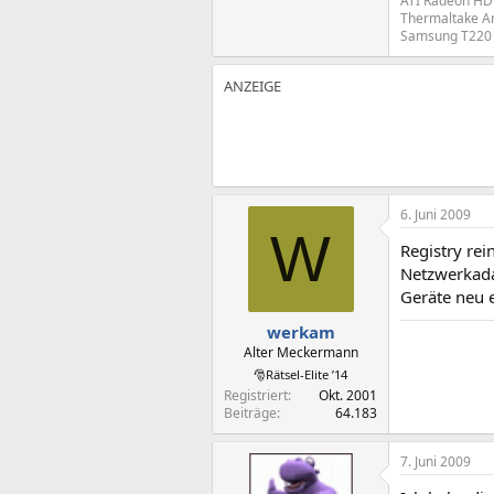
ATI Radeon HD
Thermaltake A
Samsung T220
6. Juni 2009
W
Registry re
Netzwerkadap
Geräte neu e
werkam
Alter Meckermann
🎅Rätsel-Elite ’14
Registriert
Okt. 2001
Beiträge
64.183
7. Juni 2009