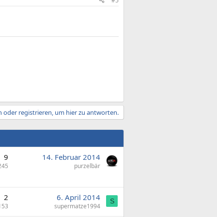
#5
 oder registrieren, um hier zu antworten.
9
14. Februar 2014
245
purzelbär
2
6. April 2014
S
153
supermatze1994