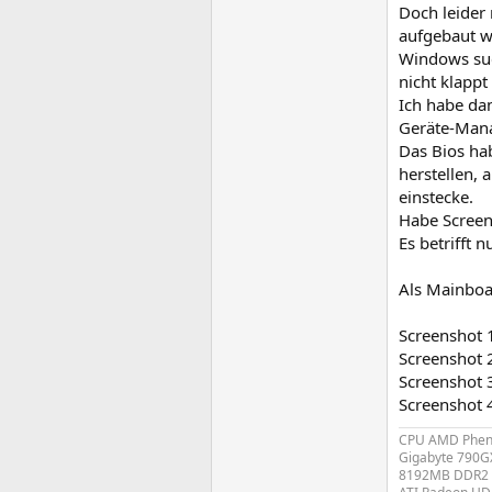
Doch leider
aufgebaut w
Windows suc
nicht klappt
Ich habe dan
Geräte-Manag
Das Bios hab
herstellen,
einstecke.
Habe Screen
Es betrifft
Als Mainboa
Screenshot
Screenshot
Screenshot
Screenshot
CPU AMD Pheno
Gigabyte 790G
8192MB DDR2 