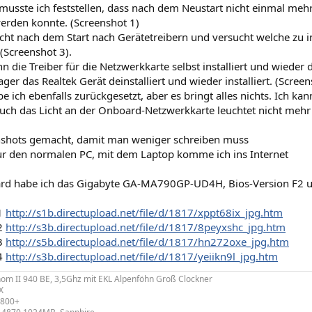
 musste ich feststellen, dass nach dem Neustart nicht einmal me
erden konnte. (Screenshot 1)
ht nach dem Start nach Gerätetreibern und versucht welche zu ins
 (Screenshot 3).
n die Treiber für die Netzwerkkarte selbst installiert und wieder d
er das Realtek Gerät deinstalliert und wieder installiert. (Screen
e ich ebenfalls zurückgesetzt, aber es bringt alles nichts. Ich 
 auch das Licht an der Onboard-Netzwerkkarte leuchtet nicht meh
shots gemacht, damit man weniger schreiben muss
 nur den normalen PC, mit dem Laptop komme ich ins Internet
rd habe ich das Gigabyte GA-MA790GP-UD4H, Bios-Version F2 un
 1
http://s1b.directupload.net/file/d/1817/xppt68ix_jpg.htm
 2
http://s3b.directupload.net/file/d/1817/8peyxshc_jpg.htm
 3
http://s5b.directupload.net/file/d/1817/hn272oxe_jpg.htm
 4
http://s3b.directupload.net/file/d/1817/yeiikn9l_jpg.htm
m II 940 BE, 3,5Ghz mit EKL Alpenföhn Groß Clockner
X
800+