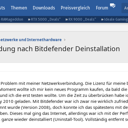
sts
Themen
Downloads
Preisvergleich
Forum
A
RAMageddon
RTX 5000 „Deals“
RX 9000 „Deals“
Ideale Gamin
etzwerke und Internethardware
ung nach Bitdefender Deinstallation
 Problem mit meiner Netzwerkverbindung. Die Lizenz für meine bi
Moment wollte ich mir kein neues Programm kaufen, da bald die
und ich die erst testen wollte. Um die Zeit zu überbrücken habe i
ty 2010 geladen. Mit Bitdefender war ich zwar nie wirklich zufrie
ennt wurde (Version 2008), doch konnte ich das spätestens mit d
en. Dieses mal ging das Internet, allerdings war ich mit der Pe
 ganze wieder deinstalliert (Uninstall-Tool). Vollständig entfernt 