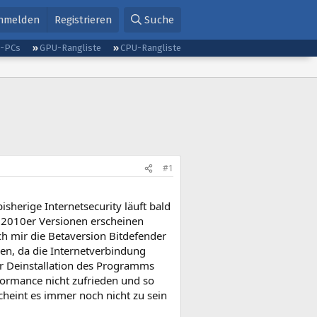
nmelden
Registrieren
Suche
g-PCs
GPU-Rangliste
CPU-Rangliste
#1
sherige Internetsecurity läuft bald
 2010er Versionen erscheinen
ch mir die Betaversion Bitdefender
den, da die Internetverbindung
er Deinstallation des Programms
rformance nicht zufrieden und so
scheint es immer noch nicht zu sein