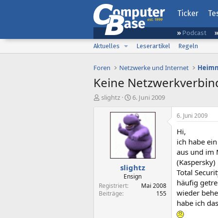
Ticker
Te
Podcast
Aktuelles
Leserartikel
Regeln
Foren
Netzwerke und Internet
Heimn
Keine Netzwerkverbind
E
E
slightz
6. Juni 2009
r
r
s
s
6. Juni 2009
t
t
Hi,
e
e
l
l
ich habe ein
l
l
aus und im 
e
t
(Kaspersky) 
slightz
r
a
Total Securi
m
Ensign
häufig getr
Registriert
Mai 2008
wieder beheb
Beiträge
155
habe ich das