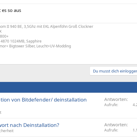
t es so aus
m II 940 BE, 3,5Ghz mit EKL Alpenföhn Groß Clockner
X
800+
 4870 1024MB, Sapphire
mor+ Bigtower Silber, Leucht+UV-Modding
Du musst dich einloggen
ation von Bitdefender/ deinstallation
Antworten
Aufrufe
4.
t
ort nach Deinstallation?
Antworten
Aufrufe
1.
cherheit