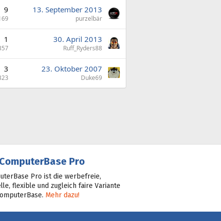
9
13. September 2013
169
purzelbär
1
30. April 2013
357
Ruff_Ryders88
3
23. Oktober 2007
323
Duke69
ComputerBase Pro
terBase Pro ist die werbefreie,
lle, flexible und zugleich faire Variante
ComputerBase.
Mehr dazu!