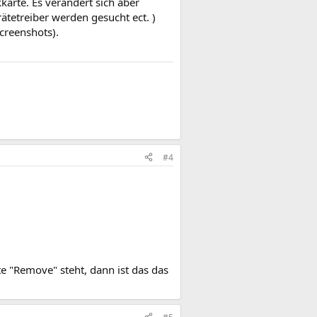
karte. Es verändert sich aber
tetreiber werden gesucht ect. )
creenshots).
#4
e "Remove" steht, dann ist das das