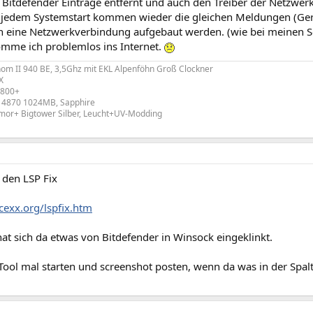
 Bitdefender Einträge entfernt und auch den Treiber der Netzwerk
h jedem Systemstart kommen wieder die gleichen Meldungen (Gerä
n eine Netzwerkverbindung aufgebaut werden. (wie bei meinen S
omme ich problemlos ins Internet.
m II 940 BE, 3,5Ghz mit EKL Alpenföhn Groß Clockner
X
800+
 4870 1024MB, Sapphire
mor+ Bigtower Silber, Leucht+UV-Modding
 den LSP Fix
cexx.org/lspfix.htm
at sich da etwas von Bitdefender in Winsock eingeklinkt.
Tool mal starten und screenshot posten, wenn da was in der Spalt