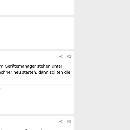
#2
e im Gerätemanager stehen unter
chner neu starten, dann sollten die
.
#3