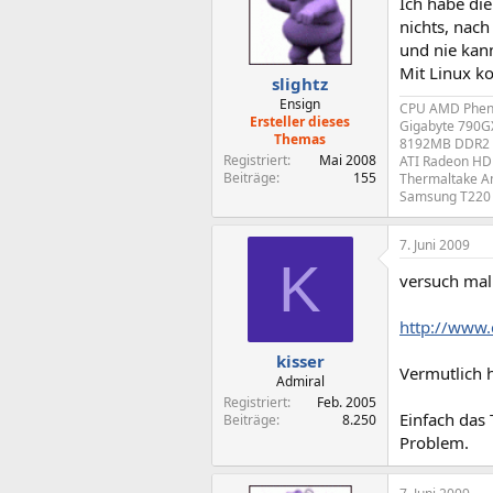
Ich habe die
nichts, nac
und nie kan
Mit Linux k
slightz
Ensign
CPU AMD Pheno
Ersteller dieses
Gigabyte 790G
Themas
8192MB DDR2 
Registriert
Mai 2008
ATI Radeon HD
Beiträge
155
Thermaltake A
Samsung T220
7. Juni 2009
K
versuch mal
http://www.
kisser
Vermutlich h
Admiral
Registriert
Feb. 2005
Einfach das 
Beiträge
8.250
Problem.