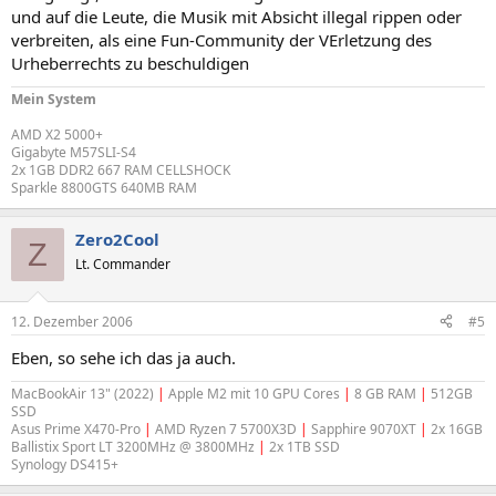
und auf die Leute, die Musik mit Absicht illegal rippen oder
verbreiten, als eine Fun-Community der VErletzung des
Urheberrechts zu beschuldigen
Mein System
AMD X2 5000+
Gigabyte M57SLI-S4
2x 1GB DDR2 667 RAM CELLSHOCK
Sparkle 8800GTS 640MB RAM
Zero2Cool
Z
Lt. Commander
12. Dezember 2006
#5
Eben, so sehe ich das ja auch.
MacBookAir 13" (2022)
|
Apple M2 mit 10 GPU Cores
|
8 GB RAM
|
512GB
SSD
Asus Prime X470-Pro
|
AMD Ryzen 7 5700X3D
|
Sapphire 9070XT
|
2x 16GB
Ballistix Sport LT 3200MHz @ 3800MHz
|
2x 1TB SSD
Synology DS415+