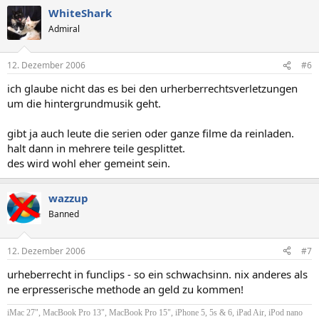
WhiteShark
Admiral
12. Dezember 2006
#6
ich glaube nicht das es bei den urherberrechtsverletzungen
um die hintergrundmusik geht.
gibt ja auch leute die serien oder ganze filme da reinladen.
halt dann in mehrere teile gesplittet.
des wird wohl eher gemeint sein.
wazzup
Banned
12. Dezember 2006
#7
urheberrecht in funclips - so ein schwachsinn. nix anderes als
ne erpresserische methode an geld zu kommen!
iMac 27", MacBook Pro 13", MacBook Pro 15", iPhone 5, 5s & 6, iPad Air, iPod nano