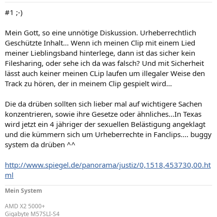
#1 ;-)
Mein Gott, so eine unnötige Diskussion. Urheberrechtlich
Geschützte Inhalt... Wenn ich meinen Clip mit einem Lied
meiner Lieblingsband hinterlege, dann ist das sicher kein
Filesharing, oder sehe ich da was falsch? Und mit Sicherheit
lässt auch keiner meinen CLip laufen um illegaler Weise den
Track zu hören, der in meinem Clip gespielt wird...
Die da drüben sollten sich lieber mal auf wichtigere Sachen
konzentrieren, sowie ihre Gesetze oder ähnliches...In Texas
wird jetzt ein 4 jähriger der sexuellen Belästigung angeklagt
und die kümmern sich um Urheberrechte in Fanclips.... buggy
system da drüben ^^
http://www.spiegel.de/panorama/justiz/0,1518,453730,00.ht
ml
Mein System
AMD X2 5000+
Gigabyte M57SLI-S4