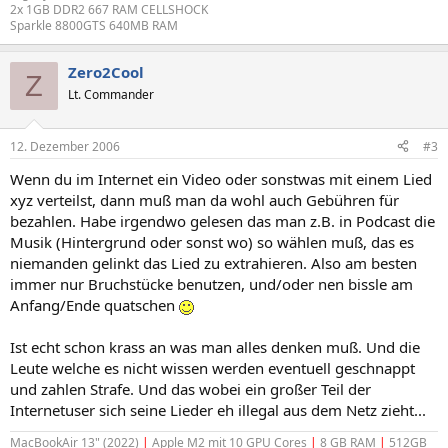
2x 1GB DDR2 667 RAM CELLSHOCK
Sparkle 8800GTS 640MB RAM
Zero2Cool
Z
Lt. Commander
12. Dezember 2006
#3
Wenn du im Internet ein Video oder sonstwas mit einem Lied
xyz verteilst, dann muß man da wohl auch Gebühren für
bezahlen. Habe irgendwo gelesen das man z.B. in Podcast die
Musik (Hintergrund oder sonst wo) so wählen muß, das es
niemanden gelinkt das Lied zu extrahieren. Also am besten
immer nur Bruchstücke benutzen, und/oder nen bissle am
Anfang/Ende quatschen
Ist echt schon krass an was man alles denken muß. Und die
Leute welche es nicht wissen werden eventuell geschnappt
und zahlen Strafe. Und das wobei ein großer Teil der
Internetuser sich seine Lieder eh illegal aus dem Netz zieht...
MacBookAir 13" (2022)
|
Apple M2 mit 10 GPU Cores
|
8 GB RAM
|
512GB