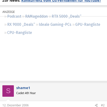
Zur News:
Konkurrenz vom US-Fernsehen für YouTube?
Regeln
Podcast
RAMageddon
RTX 5000 „Deals“
RX 9000 „Deals“
Ideale Gaming-PCs
GPU-Rangliste
CPU-Rangliste
shame1
S
Cadet 4th Year
12. Dezember 2006
#2