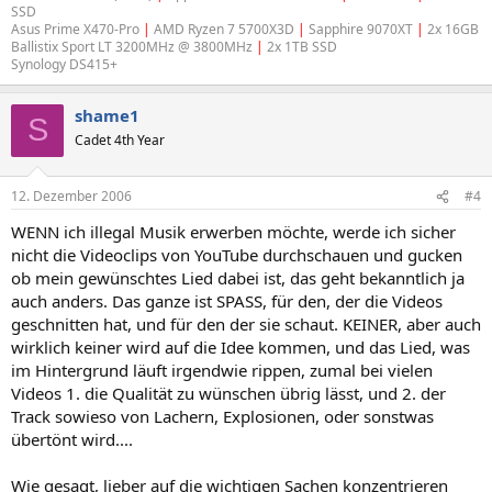
SSD
Asus Prime X470-Pro
|
AMD Ryzen 7 5700X3D
|
Sapphire 9070XT
|
2x 16GB
Ballistix Sport LT 3200MHz @ 3800MHz
|
2x 1TB SSD
Synology DS415+
shame1
S
Cadet 4th Year
12. Dezember 2006
#4
WENN ich illegal Musik erwerben möchte, werde ich sicher
nicht die Videoclips von YouTube durchschauen und gucken
ob mein gewünschtes Lied dabei ist, das geht bekanntlich ja
auch anders. Das ganze ist SPASS, für den, der die Videos
geschnitten hat, und für den der sie schaut. KEINER, aber auch
wirklich keiner wird auf die Idee kommen, und das Lied, was
im Hintergrund läuft irgendwie rippen, zumal bei vielen
Videos 1. die Qualität zu wünschen übrig lässt, und 2. der
Track sowieso von Lachern, Explosionen, oder sonstwas
übertönt wird....
Wie gesagt, lieber auf die wichtigen Sachen konzentrieren