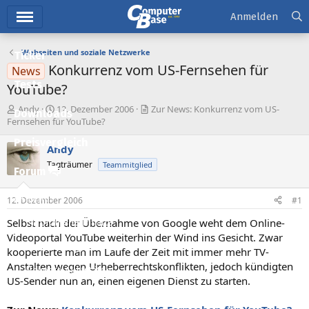
Hauptmenü
Anmelden
Webseiten und soziale Netzwerke
Ticker
Konkurrenz vom US-Fernsehen für
News
Tests
YouTube?
E
E
Andy
12. Dezember 2006
Zur News: Konkurrenz vom US-
Downloads
r
r
Fernsehen für YouTube?
s
s
Preisvergleich
t
t
Andy
e
e
Tagträumer
Teammitglied
l
l
Forum
l
l
e
t
Aktuelles
12. Dezember 2006
#1
r
a
m
Selbst nach der Übernahme von Google weht dem Online-
Empfohlene Inhalte
Videoportal YouTube weiterhin der Wind ins Gesicht. Zwar
Neue Beiträge
kooperierte man im Laufe der Zeit mit immer mehr TV-
Anstalten wegen Urheberrechtskonflikten, jedoch kündigten
Neueste Aktivitäten
US-Sender nun an, einen eigenen Dienst zu starten.
Leserartikel