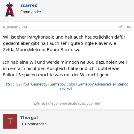
Scarred
Commander
8. Januar 2009
#6
Wii ist eher Partykonsole und halt auch hauptsächlich dafür
gedacht aber gibt halt auch sehr gute Single Player wie
Zelda,Mario,Metroid,Boom Blox usw.
Ich hab eine Wii und werde mir noch ne 360 dazuholen weil
ich einfach nicht den Ausgleich habe und ich Toptitel wie
Fallout 3 spielen möchte was mit der Wii nicht geht
PS1
|
PS2
|
PS3
|
Gameboy
|
Gameboy Color
|
Gameboy Advanced
|
Nintendo
DS
|
Wii
|​
"Life isn't cheap, even death costs your life"​
Thorgal
T
Lt. Commander