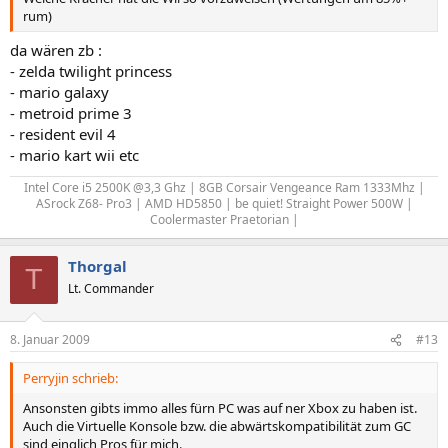
rum)
da wären zb :
- zelda twilight princess
- mario galaxy
- metroid prime 3
- resident evil 4
- mario kart wii etc
Intel Core i5 2500K @3,3 Ghz | 8GB Corsair Vengeance Ram 1333Mhz |
ASrock Z68- Pro3 | AMD HD5850 | be quiet! Straight Power 500W |
Coolermaster Praetorian |​
Thorgal
T
Lt. Commander
8. Januar 2009
#13
Perryjin schrieb:
Ansonsten gibts immo alles fürn PC was auf ner Xbox zu haben ist.
Auch die Virtuelle Konsole bzw. die abwärtskompatibilität zum GC
sind einglich Pros für mich.