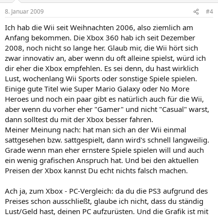
8. Januar 2009
#4
Ich hab die Wii seit Weihnachten 2006, also ziemlich am
Anfang bekommen. Die Xbox 360 hab ich seit Dezember
2008, noch nicht so lange her. Glaub mir, die Wii hört sich
zwar innovativ an, aber wenn du oft alleine spielst, würd ich
dir eher die Xbox empfehlen. Es sei denn, du hast wirklich
Lust, wochenlang Wii Sports oder sonstige Spiele spielen.
Einige gute Titel wie Super Mario Galaxy oder No More
Heroes und noch ein paar gibt es natürlich auch für die Wii,
aber wenn du vorher eher "Gamer" und nicht "Casual" warst,
dann solltest du mit der Xbox besser fahren.
Meiner Meinung nach: hat man sich an der Wii einmal
sattgesehen bzw. sattgespielt, dann wird's schnell langweilig.
Grade wenn man eher ernstere Spiele spielen will und auch
ein wenig grafischen Anspruch hat. Und bei den aktuellen
Preisen der Xbox kannst Du echt nichts falsch machen.
Ach ja, zum Xbox - PC-Vergleich: da du die PS3 aufgrund des
Preises schon ausschließt, glaube ich nicht, dass du ständig
Lust/Geld hast, deinen PC aufzurüsten. Und die Grafik ist mit