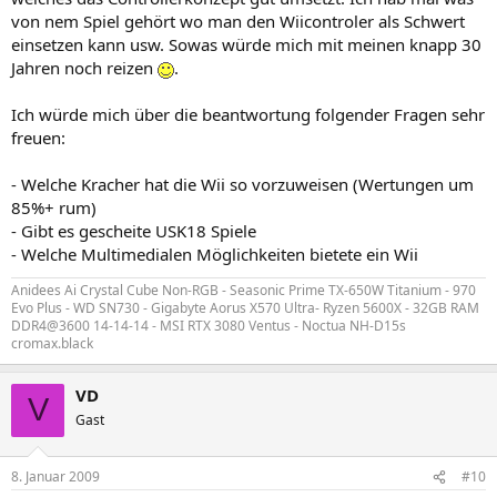
von nem Spiel gehört wo man den Wiicontroler als Schwert
einsetzen kann usw. Sowas würde mich mit meinen knapp 30
Jahren noch reizen
.
Ich würde mich über die beantwortung folgender Fragen sehr
freuen:
- Welche Kracher hat die Wii so vorzuweisen (Wertungen um
85%+ rum)
- Gibt es gescheite USK18 Spiele
- Welche Multimedialen Möglichkeiten bietete ein Wii
Anidees Ai Crystal Cube Non-RGB - Seasonic Prime TX-650W Titanium - 970
Evo Plus - WD SN730 - Gigabyte Aorus X570 Ultra- Ryzen 5600X - 32GB RAM
DDR4@3600 14-14-14 - MSI RTX 3080 Ventus - Noctua NH-D15s
cromax.black
VD
V
Gast
8. Januar 2009
#10