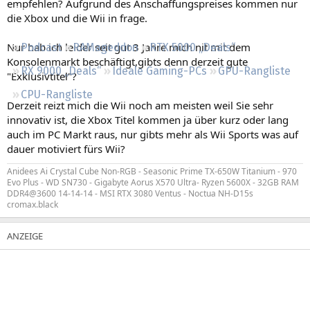
empfehlen? Aufgrund des Anschaffungspreises kommen nur
Regeln
die Xbox und die Wii in frage.
Nur hab ich leider seit gut 3 Jahre mich nit mit dem
Podcast
RAMageddon
RTX 5000 „Deals“
Konsolenmarkt beschäftigt,gibts denn derzeit gute
RX 9000 „Deals“
Ideale Gaming-PCs
GPU-Rangliste
"Exklusivtitel"?
CPU-Rangliste
Derzeit reizt mich die Wii noch am meisten weil Sie sehr
innovativ ist, die Xbox Titel kommen ja über kurz oder lang
auch im PC Markt raus, nur gibts mehr als Wii Sports was auf
dauer motiviert fürs Wii?
Anidees Ai Crystal Cube Non-RGB - Seasonic Prime TX-650W Titanium - 970
Evo Plus - WD SN730 - Gigabyte Aorus X570 Ultra- Ryzen 5600X - 32GB RAM
DDR4@3600 14-14-14 - MSI RTX 3080 Ventus - Noctua NH-D15s
cromax.black