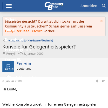
Hauptmenü
Anmelden
Ticker
Mitspieler gesucht? Du willst dich locker mit der
Community austauschen? Schau gerne auf unserem
Tests
ComputerBase Discord
vorbei!
Downloads
Konsolen-Talk (Hardware/Technik)
Konsole für Gelegenheitsspieler?
Preisvergleich
E
E
Perryjin
8. Januar 2009
r
r
Forum
s
s
Perryjin
P
t
t
Lieutenant
Aktuelles
e
e
l
l
Empfohlene Inhalte
l
l
8. Januar 2009
#1
e
t
Neue Beiträge
r
a
Hi Leute,
m
Neueste Aktivitäten
Leserartikel
Welche Konsole würdet ihr für einen Gelegenheitsspieler