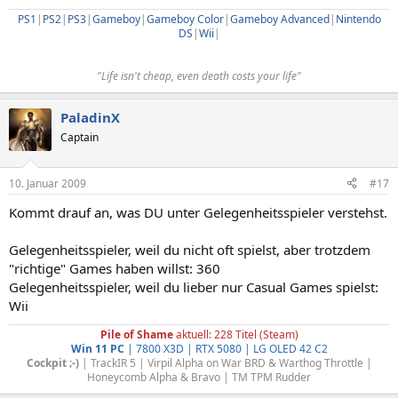
PS1
|
PS2
|
PS3
|
Gameboy
|
Gameboy Color
|
Gameboy Advanced
|
Nintendo
DS
|
Wii
|​
"Life isn't cheap, even death costs your life"​
PaladinX
Captain
10. Januar 2009
#17
Kommt drauf an, was DU unter Gelegenheitsspieler verstehst.
Gelegenheitsspieler, weil du nicht oft spielst, aber trotzdem
"richtige" Games haben willst: 360
Gelegenheitsspieler, weil du lieber nur Casual Games spielst:
Wii
Pile of Shame
aktuell: 228 Titel (Steam)
Win 11 PC
| 7800 X3D | RTX 5080 | LG OLED 42 C2
Cockpit ;-)
| TrackIR 5 | Virpil Alpha on War BRD & Warthog Throttle |
Honeycomb Alpha & Bravo | TM TPM Rudder