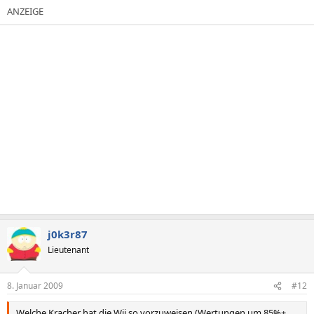
j0k3r87
Lieutenant
8. Januar 2009
#12
Welche Kracher hat die Wii so vorzuweisen (Wertungen um 85%+