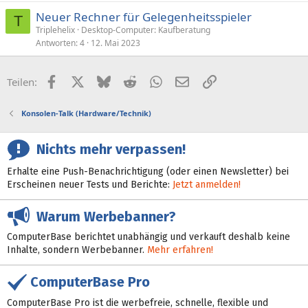
Neuer Rechner für Gelegenheitsspieler
T
Triplehelix
Desktop-Computer: Kaufberatung
Antworten
4
12. Mai 2023
Facebook
X (Twitter)
Bluesky
Reddit
WhatsApp
E-Mail
Link
Teilen:
Konsolen-Talk (Hardware/Technik)
Nichts mehr verpassen!
Erhalte eine Push-Benachrichtigung (oder einen Newsletter) bei
Erscheinen neuer Tests und Berichte:
Jetzt anmelden!
Warum Werbebanner?
ComputerBase berichtet unabhängig und verkauft deshalb keine
Inhalte, sondern Werbebanner.
Mehr erfahren!
ComputerBase Pro
ComputerBase Pro ist die werbefreie, schnelle, flexible und