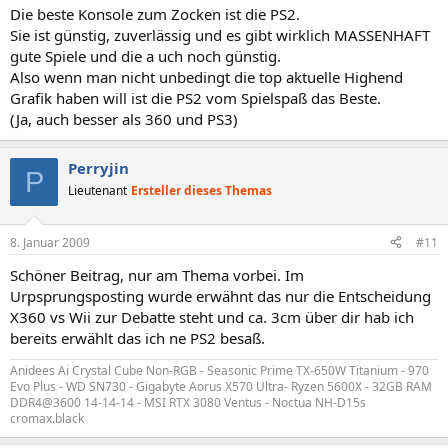
Die beste Konsole zum Zocken ist die PS2.
Sie ist günstig, zuverlässig und es gibt wirklich MASSENHAFT
gute Spiele und die a uch noch günstig.
Also wenn man nicht unbedingt die top aktuelle Highend
Grafik haben will ist die PS2 vom Spielspaß das Beste.
(Ja, auch besser als 360 und PS3)
Perryjin
P
Lieutenant
Ersteller dieses Themas
8. Januar 2009
#11
Schöner Beitrag, nur am Thema vorbei. Im
Urpsprungsposting wurde erwähnt das nur die Entscheidung
X360 vs Wii zur Debatte steht und ca. 3cm über dir hab ich
bereits erwählt das ich ne PS2 besaß.
Anidees Ai Crystal Cube Non-RGB - Seasonic Prime TX-650W Titanium - 970
Evo Plus - WD SN730 - Gigabyte Aorus X570 Ultra- Ryzen 5600X - 32GB RAM
DDR4@3600 14-14-14 - MSI RTX 3080 Ventus - Noctua NH-D15s
cromax.black