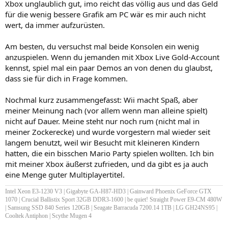
Xbox unglaublich gut, imo reicht das völlig aus und das Geld
für die wenig bessere Grafik am PC wär es mir auch nicht
wert, da immer aufzurüsten.
Am besten, du versuchst mal beide Konsolen ein wenig
anzuspielen. Wenn du jemanden mit Xbox Live Gold-Account
kennst, spiel mal ein paar Demos an von denen du glaubst,
dass sie für dich in Frage kommen.
Nochmal kurz zusammengefasst: Wii macht Spaß, aber
meiner Meinung nach (vor allem wenn man alleine spielt)
nicht auf Dauer. Meine steht nur noch rum (nicht mal in
meiner Zockerecke) und wurde vorgestern mal wieder seit
langem benutzt, weil wir Besucht mit kleineren Kindern
hatten, die ein bisschen Mario Party spielen wollten. Ich bin
mit meiner Xbox äußerst zufrieden, und da gibt es ja auch
eine Menge guter Multiplayertitel.
Intel Xeon E3-1230 V3 | Gigabyte GA-H87-HD3 | Gainward Phoenix GeForce GTX
1070 | Crucial Ballistix Sport 32GB DDR3-1600 | be quiet! Straight Power E9-CM 480W
| Samsung SSD 840 Series 120GB | Seagate Barracuda 7200.14 1TB | LG GH24NS95 |
Cooltek Antiphon | Scythe Mugen 4