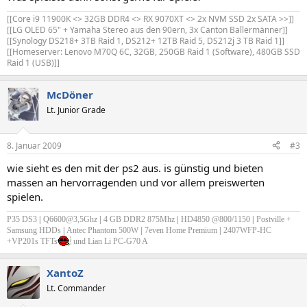
[[Core i9 11900K <> 32GB DDR4 <> RX 9070XT <> 2x NVM SSD 2x SATA >>]]
[[LG OLED 65" + Yamaha Stereo aus den 90ern, 3x Canton Ballermänner]]
[[Synology DS218+ 3TB Raid 1, DS212+ 12TB Raid 5, DS212j 3 TB Raid 1]]
[[Homeserver: Lenovo M70Q 6C, 32GB, 250GB Raid 1 (Software), 480GB SSD
Raid 1 (USB)]]
McDöner
Lt. Junior Grade
8. Januar 2009
#3
wie sieht es den mit der ps2 aus. is günstig und bieten
massen an hervorragenden und vor allem preiswerten
spielen.
P35 DS3
|
Q6600@3,5Ghz
|
4 GB DDR2 875Mhz
|
HD4850 @800/1150
|
Postville +
Samsung HDDs
|
Antec Phantom 500W
|
7even Home Premium
|
2407WFP-HC
+VP201s TFTs
und Lian Li PC-G70 A
XantoZ
Lt. Commander