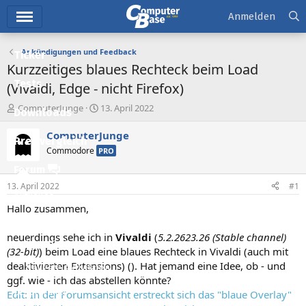
Hauptmenü
Anmelden
Ankündigungen und Feedback
Ticker
Kurzzeitiges blaues Rechteck beim Load
Tests
(Vivaldi, Edge - nicht Firefox)
E
E
ComputerJunge
13. April 2022
Downloads
r
r
s
s
ComputerJunge
Preisvergleich
t
t
Commodore
PRO
e
e
l
l
Forum
l
l
13. April 2022
#1
e
t
Aktuelles
r
a
Hallo zusammen,
m
Empfohlene Inhalte
neuerdings sehe ich in
Vivaldi
(
5.2.2623.26 (Stable channel)
Neue Beiträge
(32-bit)
) beim Load eine blaues Rechteck in Vivaldi (auch mit
deaktivierten Extensions) (). Hat jemand eine Idee, ob - und
Neueste Aktivitäten
ggf. wie - ich das abstellen könnte?
Leserartikel
Edit: In der Forumsansicht erstreckt sich das "blaue Overlay"