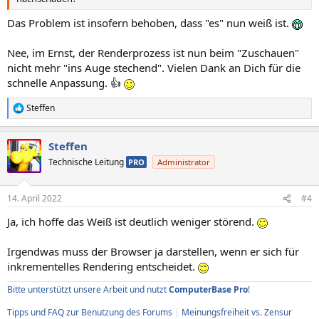
Das Problem ist insofern behoben, dass "es" nun weiß ist.
Nee, im Ernst, der Renderprozess ist nun beim "Zuschauen"
nicht mehr "ins Auge stechend". Vielen Dank an Dich für die
schnelle Anpassung. 👍
Steffen
R
e
a
Steffen
k
t
Technische Leitung
PRO
Administrator
i
o
n
14. April 2022
#4
e
n
Ja, ich hoffe das Weiß ist deutlich weniger störend.
:
Irgendwas muss der Browser ja darstellen, wenn er sich für
inkrementelles Rendering entscheidet.
Bitte unterstützt unsere Arbeit und nutzt
ComputerBase Pro
!
Tipps und FAQ zur Benutzung des Forums
|
Meinungsfreiheit vs. Zensur