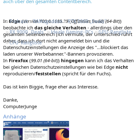
auch über den gesamten Contentbereich.
Regeln
In
Edge
(
Version 100.0.1185.39
(
Offizielles Build) (64-Bit)
)
Podcast
RAMageddon
RTX 5000 „Deals“
beobachte ich
das gleiche Verhalten
- allerdings über den
RX 9000 „Deals“
Ideale Gaming-PCs
GPU-Rangliste
gesamten Seitenbereich (ich vermute, der Unterschied rührt
daher, dass ich dort nicht angemeldet bin und die
CPU-Rangliste
Datenschutzeinstellungen die Anzeige des "...blockiert das
laden unserer Werbebanner."-Banners provozieren.
In
Firexfox
(
99.01 (64-bit)
)
hingegen
kann ich das Verhalten
bei gleichen Datenschutzeinstellungen wie bei Edge
nicht
reproduzieren/
feststellen
(spricht für den Fuchs).
Das ist kein Biggie, frage eher aus Interesse.
Danke,
ComputerJunge
Anhänge