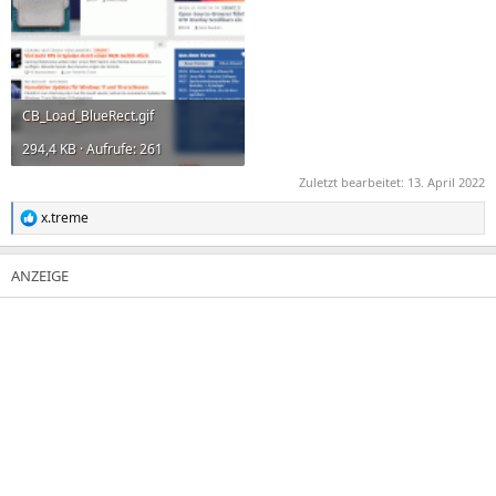
CB_Load_BlueRect.gif
294,4 KB · Aufrufe: 261
Zuletzt bearbeitet:
13. April 2022
x.treme
R
e
a
k
t
i
o
n
e
n
: