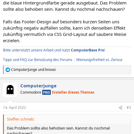
die blaue Hintergrundfarbe gerade ausgebaut. Das Problem
sollte also behoben sein. Kannst du nochmal nachschauen?
Falls das Footer-Design auf besonders kurzen Seiten uns
zukünftig negativ auffallen sollte, kann ich denselben Effekt
zukünftig vermutlich via CSS Grid-Layout auf saubere Weise
erzielen.
Bitte unterstützt unsere Arbeit und nutzt
ComputerBase Pro
!
Tipps und FAQ zur Benutzung des Forums
|
Meinungsfreiheit vs. Zensur
ComputerJunge
und
knoxxi
R
e
a
ComputerJunge
k
t
Commodore
Ersteller dieses Themas
PRO
i
o
n
14. April 2022
#3
e
n
Steffen schrieb:
:
Das Problem sollte also behoben sein. Kannst du nochmal
nachschauen?