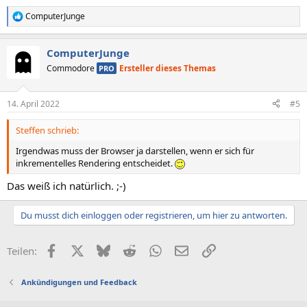
ComputerJunge
R
e
a
ComputerJunge
k
t
Commodore
Ersteller dieses Themas
PRO
i
o
n
14. April 2022
#5
e
n
Steffen schrieb:
:
Irgendwas muss der Browser ja darstellen, wenn er sich für
inkrementelles Rendering entscheidet.
Das weiß ich natürlich. ;-)
Du musst dich einloggen oder registrieren, um hier zu antworten.
Facebook
X (Twitter)
Bluesky
Reddit
WhatsApp
E-Mail
Link
Teilen:
Ankündigungen und Feedback