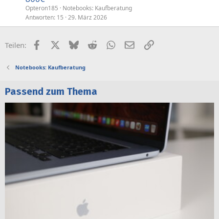
Opteron185
Notebooks: Kaufberatung
Antworten
15
29. März 2026
Facebook
X (Twitter)
Bluesky
Reddit
WhatsApp
E-Mail
Link
Teilen:
Notebooks: Kaufberatung
Passend zum Thema