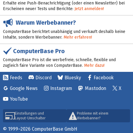
Erhalte eine Push-Benachrichtigung (oder einen Newsletter) bei
Erscheinen neuer Tests und Berichte:
Jetzt anmelden!
Warum Werbebanner?
ComputerBase berichtet unabhängig und verkauft deshalb keine
Inhalte, sondern Werbebanner.
Mehr erfahren!
ComputerBase Pro
ComputerBase Pro ist die werbefreie, schnelle, flexible und
zugleich faire Variante von ComputerBase.
Mehr dazu!
Feeds
Discord
Bluesky
Facebook
Google News
Instagram
Mastodon
X
YouTube
Einstellungen und
Probleme mit einem
Layout-Umschalter
Werbebanner?
© 1999–2026 ComputerBase GmbH