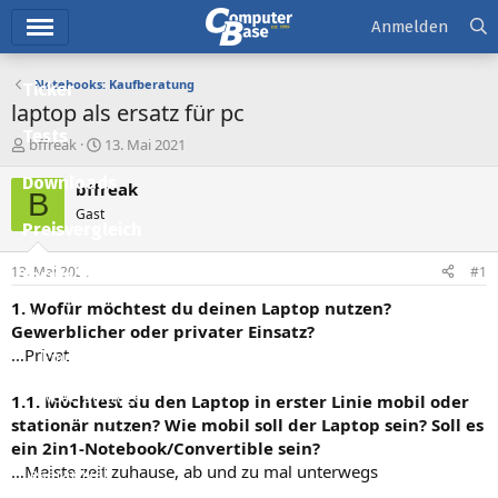
Hauptmenü
Anmelden
Notebooks: Kaufberatung
Ticker
laptop als ersatz für pc
Tests
E
E
bffreak
13. Mai 2021
r
r
Downloads
s
s
bffreak
B
t
t
Gast
e
e
Preisvergleich
l
l
l
l
13. Mai 2021
#1
Forum
e
t
r
a
1. Wofür möchtest du deinen Laptop nutzen?
Aktuelles
m
Gewerblicher oder privater Einsatz?
…Privat
Empfohlene Inhalte
Neue Beiträge
1.1. Möchtest du den Laptop in erster Linie mobil oder
stationär nutzen? Wie mobil soll der Laptop sein? Soll es
Neueste Aktivitäten
ein 2in1-Notebook/Convertible sein?
…Meiste zeit zuhause, ab und zu mal unterwegs
Leserartikel