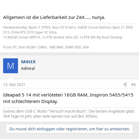
Allgemein ist die Lieferbarkeit zur Zeit..... nunja.
Hardwardconfig: Ryzen 7 3700X, Asus CH VI Hero, 4x8GB Crucial Ballistix Sport LT 3000
Cl15, EVGA RTX 2070 Super XC Ultra,
1x 960GB Corsair MP510, 1x 4TB Sandisk Ultra 3D, 1x 8TB WD My Book Desktop
Erster PC: Intel 80286 12MHz, 1MB RAM, 30MB HDD, VGA
M4ttX
M
Admiral
13. Mai 2021
#6
Ideapad 5 14 mit verlöteten 16GB RAM, Inspiron 5405/5415
mit schlechterem Display.
Getreu dem USB-C Motto "Versuch macht kluch". Die besten Angebote gibts
364 Tage im Jahr, aber viele warten nur auf den 365ten.
Du musst dich einloggen oder registrieren, um hier zu antworten.