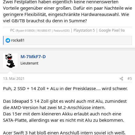
Zwei Festplatten haben eigentlich keine nennenswerten
Vorteile gegenüber einer großen. Dafür ein paar Nachteile wie
geringere Flexibilität, eingeschränkte Hardwareauswahl. Wie
viel GB/TB brauchst du denn in Summe?
PC
| Playstation 5 | Google Pixel 9a​
(Ryzen 9 5900X | RX 6800 XT | Fedora KDE)
rocka81
R
e
a
M-7MkF7-D
k
t
Lieutenant
i
o
n
13. Mai 2021
#5
e
n
Puh, 2 SSD + 14 Zoll + ALu in der Preisklasse.... wird schwer.
:
Das Ideapad 5 14 Zoll gibt es wohl auch mit Alu, zumindest
die AMD-Version hat zwei M.2-Anschlüsse intern.
Das 15er mit dem kleineren Akku erlaubt auch noch eine
SATA-Platte, allerdings war es nicht mit Alu zu bekommen.
Acer Swift 3 hat bloß einen Anschluß intern soviel ich weiß.