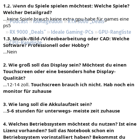
Regeln
1.2. Wenn du Spiele spielen möchtest: Welche Spiele?
Welcher Detailgrad?
…keine Spiele brauch keine extra gpu habe für games eine
Podcast
RAMageddon
RTX 5000 „Deals“
ps5
RX 9000 „Deals“
Ideale Gaming-PCs
GPU-Rangliste
1.3. Musik-/Bild-/Videobearbeitung oder CAD: Welche
CPU-Rangliste
Software? Professionell oder Hobby?
…Nein
2. Wie groß soll das Display sein? Möchtest du einen
Touchscreen oder eine besonders hohe Display-
Qualität?
…12-14 zoll.
Touchscreen brauch ich nicht. Hab noch ein
monitor für zuhause
3. Wie lang soll die Akkulaufzeit sein?
…
5-6 stunden für unterwegs- meiste zeit zuhause
4. Welches Betriebssystem möchtest du nutzen? Ist eine
Lizenz vorhanden? Soll das Notebook schon ein
Betriebssystem vorinstalliert haben? Bekommst du