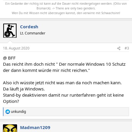
Ein Gedanke der richtig ist kann auf die Dauer nicht niedergelogen werden. (Otto von
Bismarck). -> There are only two genders.
Wen Du mit Wissen nicht überzeugen kannst, den verwirre mit Schwachsinn!
Cordesh
Lt. Commander
18. August 2020
#3
@ BFF
Das reicht ihm doch nicht " Der normale Windows 10 Schutz
der dann kommt würde mir nicht reichen."
Also ich wüsste jetzt nicht was man da noch machen kann.
Da läuft ja Windows.
Stand-by deaktivieren damit nur runterfahren geht ist keine
Option?
unkundig
R
e
a
Madman1209
k