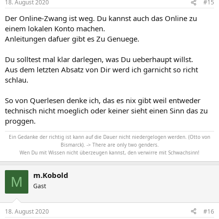
18. August 2020
#15
Der Online-Zwang ist weg. Du kannst auch das Online zu
einem lokalen Konto machen.
Anleitungen dafuer gibt es Zu Genuege.
Du solltest mal klar darlegen, was Du ueberhaupt willst.
Aus dem letzten Absatz von Dir werd ich garnicht so richt
schlau.
So von Querlesen denke ich, das es nix gibt weil entweder
technisch nicht moeglich oder keiner sieht einen Sinn das zu
proggen.
Ein Gedanke der richtig ist kann auf die Dauer nicht niedergelogen werden. (Otto von
Bismarck). -> There are only two genders.
Wen Du mit Wissen nicht überzeugen kannst, den verwirre mit Schwachsinn!
m.Kobold
M
Gast
18. August 2020
#16