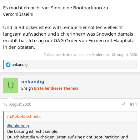
Es macht eh nicht viel Sinn, eine Bootpartition zu
verschlüsseln!
Und ja Bitlocker ist ein witz, einige hier sollten vielleicht
langsam aufwachen und sich erinnern was Snowden damals
erzählt hat. Ich sag nur GAG Order von Firmen mit Hauptsitz
in den Staaten.
Zuletzt bearbeitet von einem Moderator:
18. August 2020
unkundig
R
e
a
unkundig
k
U
t
Ensign
Ersteller dieses Themas
i
o
n
18. August 2020
#14
e
n
m.Kobold schrieb:
:
@unkundig
Die Lösung ist recht simple.
Du schiebst die wichtigen Daten auf eine nicht Boot Partition und