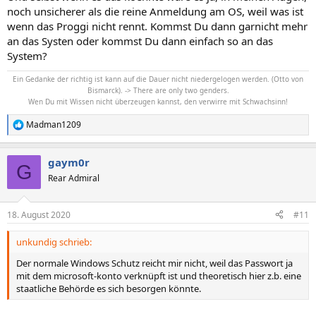
noch unsicherer als die reine Anmeldung am OS, weil was ist
wenn das Proggi nicht rennt. Kommst Du dann garnicht mehr
an das Systen oder kommst Du dann einfach so an das
System?
Ein Gedanke der richtig ist kann auf die Dauer nicht niedergelogen werden. (Otto von
Bismarck). -> There are only two genders.
Wen Du mit Wissen nicht überzeugen kannst, den verwirre mit Schwachsinn!
Madman1209
R
e
a
gaym0r
k
G
t
Rear Admiral
i
o
n
18. August 2020
#11
e
n
unkundig schrieb:
:
Der normale Windows Schutz reicht mir nicht, weil das Passwort ja
mit dem microsoft-konto verknüpft ist und theoretisch hier z.b. eine
staatliche Behörde es sich besorgen könnte.