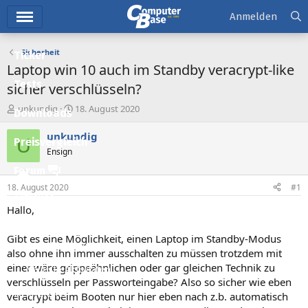
Hauptmenü
Anmelden
Sicherheit
Ticker
Laptop win 10 auch im Standby veracrypt-like
Tests
sicher verschlüsseln?
E
E
unkundig
18. August 2020
Downloads
r
r
s
s
unkundig
U
Preisvergleich
t
t
Ensign
e
e
l
l
Forum
l
l
18. August 2020
#1
e
t
Aktuelles
r
a
Hallo,
m
Empfohlene Inhalte
Gibt es eine Möglichkeit, einen Laptop im Standby-Modus
Neue Beiträge
also ohne ihn immer ausschalten zu müssen trotzdem mit
einer wäre grippeähnlichen oder gar gleichen Technik zu
Neueste Aktivitäten
verschlüsseln per Passworteingabe? Also so sicher wie eben
Leserartikel
veracrypt beim Booten nur hier eben nach z.b. automatisch