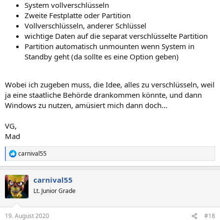
System vollverschlüsseln
Zweite Festplatte oder Partition
Vollverschlüsseln, anderer Schlüssel
wichtige Daten auf die separat verschlüsselte Partition
Partition automatisch unmounten wenn System in
Standby geht (da sollte es eine Option geben)
Wobei ich zugeben muss, die Idee, alles zu verschlüsseln, weil
ja eine staatliche Behörde drankommen könnte, und dann
Windows zu nutzen, amüsiert mich dann doch...
VG,
Mad
carnival55
R
e
a
carnival55
k
t
Lt. Junior Grade
i
o
n
19. August 2020
#18
e