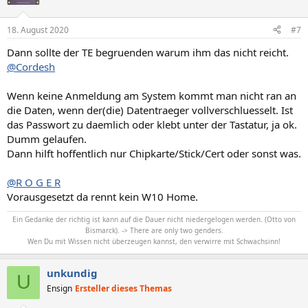
18. August 2020
#7
Dann sollte der TE begruenden warum ihm das nicht reicht.
@Cordesh
Wenn keine Anmeldung am System kommt man nicht ran an
die Daten, wenn der(die) Datentraeger vollverschluesselt. Ist
das Passwort zu daemlich oder klebt unter der Tastatur, ja ok.
Dumm gelaufen.
Dann hilft hoffentlich nur Chipkarte/Stick/Cert oder sonst was.
@R O G E R
Vorausgesetzt da rennt kein W10 Home.
Ein Gedanke der richtig ist kann auf die Dauer nicht niedergelogen werden. (Otto von
Bismarck). -> There are only two genders.
Wen Du mit Wissen nicht überzeugen kannst, den verwirre mit Schwachsinn!
unkundig
U
Ensign
Ersteller dieses Themas