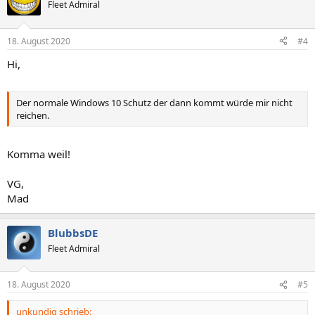
t
Fleet Admiral
i
o
n
18. August 2020
#4
e
n
Hi,
:
Der normale Windows 10 Schutz der dann kommt würde mir nicht
reichen.
Komma weil!
VG,
Mad
BlubbsDE
Fleet Admiral
18. August 2020
#5
unkundig schrieb: