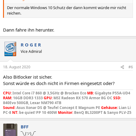
Der normale Windows 10 Schutz der dann kommt würde mir nicht
reichen.
Dann fahre ihn herunter.
R O G E R
Vice Admiral
18. August 2020
#6
Also Bitlocker ist sicher.
Sonst würde es doch nicht in Firmen eingesetzt oder?
CPU:
Intel Core i7 860 @ 3,5GHz @ Brocken Eco
MB:
Gigabyte P55A-UD4
RAM:
16GB DDR3 1333
GPU:
MSI Radeon RX 570 Armor 8G OC
SSD:
840Evo 500GB, Lexar NM790 4TB
Sound:
Asus Xonar DS @ Teufel Concept E Magnum PE
Gehäuse:
Lian Li
PC-8
NT:
be quiet! PP 10 400W
Monitor:
BenQ BL3200PT & Sanyo PLV-Z5
BFF
¯\_(ツ)_/¯