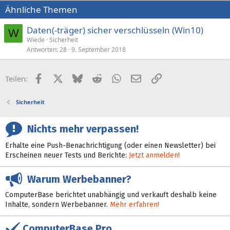
i
Ähnliche Themen
o
n
e
Daten(-träger) sicher verschlüsseln (Win10)
W
n
Wiede
Sicherheit
:
Antworten
28
9. September 2018
Facebook
X (Twitter)
Bluesky
Reddit
WhatsApp
E-Mail
Link
Teilen:
Sicherheit
Nichts mehr verpassen!
Erhalte eine Push-Benachrichtigung (oder einen Newsletter) bei
Erscheinen neuer Tests und Berichte:
Jetzt anmelden!
Warum Werbebanner?
ComputerBase berichtet unabhängig und verkauft deshalb keine
Inhalte, sondern Werbebanner.
Mehr erfahren!
ComputerBase Pro