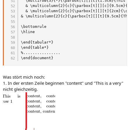
  \multirow{3}{*}{\parbox[t][][c]{1.5cm}{This i
  & \multicolumn{2}{c}{\parbox[t][][c]{9.5cm}{f
  & \multicolumn{2}{c}{\parbox[t][][t]{2cm}{\ce
& \multicolumn{2}{c}{\parbox[t][][t]{9.5cm}{Thi
\bottomrule

\hline

\end{tabular*}

\end{table*}

%................

\end{document}
Was stört mich noch:
1. In der ersten Zeile beginnen "content" und "This is a very"
nicht gleichzeitig.