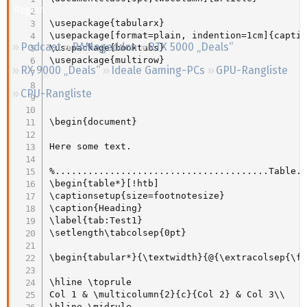
Regeln
\usepackage{tabularx}

\usepackage[format=plain, indention=1cm]{captio
Podcast
RAMageddon
RTX 5000 „Deals“
\usepackage{booktabs}

\usepackage{multirow}

RX 9000 „Deals“
Ideale Gaming-PCs
GPU-Rangliste
CPU-Rangliste
\begin{document}

Here some text.

%.......................................Table..
\begin{table*}[!htb]

\captionsetup{size=footnotesize}

\caption{Heading}

\label{tab:Test1}

\setlength\tabcolsep{0pt}

\begin{tabular*}{\textwidth}{@{\extracolsep{\fi
\hline \toprule

Col 1 & \multicolumn{2}{c}{Col 2} & Col 3\\

\hline \midrule
