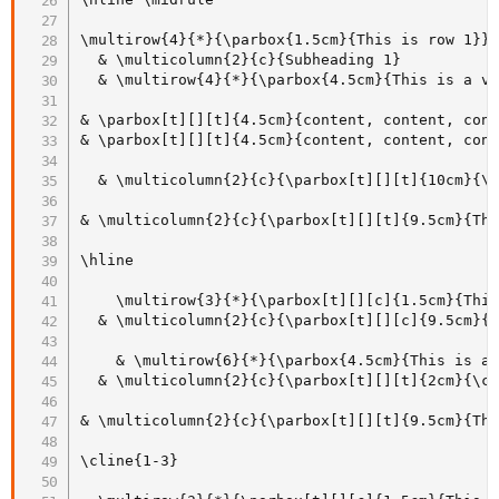
\multirow{4}{*}{\parbox{1.5cm}{This is row 1}}

  & \multicolumn{2}{c}{Subheading 1}

  & \multirow{4}{*}{\parbox{4.5cm}{This is a ve
& \parbox[t][][t]{4.5cm}{content, content, cont
& \parbox[t][][t]{4.5cm}{content, content, cont
  & \multicolumn{2}{c}{\parbox[t][][t]{10cm}{\c
& \multicolumn{2}{c}{\parbox[t][][t]{9.5cm}{Thi
\hline

    \multirow{3}{*}{\parbox[t][][c]{1.5cm}{This
  & \multicolumn{2}{c}{\parbox[t][][c]{9.5cm}{T
    & \multirow{6}{*}{\parbox{4.5cm}{This is a 
  & \multicolumn{2}{c}{\parbox[t][][t]{2cm}{\ce
& \multicolumn{2}{c}{\parbox[t][][t]{9.5cm}{Thi
\cline{1-3}
