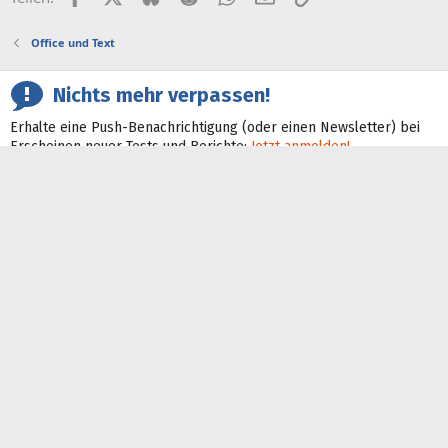
Office und Text
Nichts mehr verpassen!
Erhalte eine Push-Benachrichtigung (oder einen Newsletter) bei
Erscheinen neuer Tests und Berichte:
Jetzt anmelden!
Warum Werbebanner?
ComputerBase berichtet unabhängig und verkauft deshalb keine
Inhalte, sondern Werbebanner.
Mehr erfahren!
ComputerBase Pro
ComputerBase Pro ist die werbefreie, schnelle, flexible und
zugleich faire Variante von ComputerBase.
Mehr dazu!
Feeds
Discord
Bluesky
Facebook
Google News
Instagram
Mastodon
X