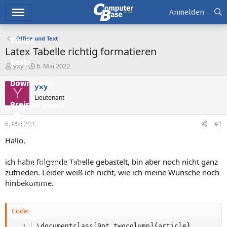
Hauptmenü
Anmelden
Office und Text
Ticker
Latex Tabelle richtig formatieren
Tests
E
E
yxy
6. Mai 2022
r
r
Downloads
s
s
yxy
Y
t
t
Lieutenant
e
e
Preisvergleich
l
l
l
l
6. Mai 2022
#1
Forum
e
t
r
a
Hallo,
Aktuelles
m
ich habe folgende Tabelle gebastelt, bin aber noch nicht ganz
Empfohlene Inhalte
zufrieden. Leider weiß ich nicht, wie ich meine Wünsche noch
Neue Beiträge
hinbekomme.
Neueste Aktivitäten
Code:
Leserartikel
\documentclass[9pt,twocolumn]{article}
