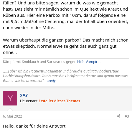
füllen? Und uns bitte sagen, warum du was wie gemacht
hast? Das sieht mir nämlich schon im Quelltext wie Kraut und
Rüben aus. Hier eine Parbox mit 10cm, darauf folgende eine
mit 9,5cm.Mit/ohne Centering, mal der Inhalt oben orientiert,
dann wieder in der Mitte...
Warum überhaupt die ganzen parbox? Das macht mich schon
etwas skeptisch. Normalerweise geht das auch ganz gut
ohne...
Kämpft mit Knoblauch und Sarkasmus gegen
Hilfs-Vampire
.
„[...] aber ich bin Hochleistungsgamer und brauche qualitativ hochwertige
Hochleistungshardware. Intels massive Hochfrequenzkerne sind genau das was
Gamer wie ich brauchen!“ –
zeedy
yxy
Y
Lieutenant
Ersteller dieses Themas
6. Mai 2022
#3
Hallo, danke für deine Antwort.