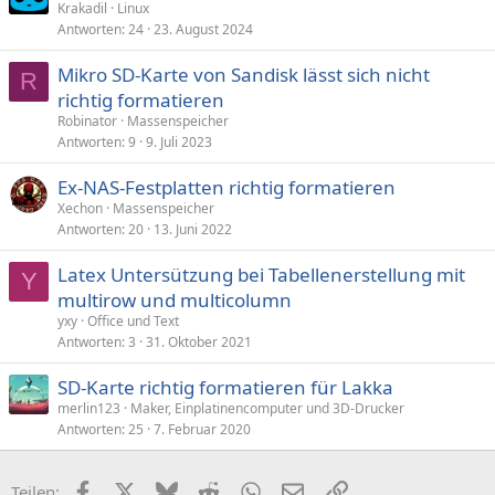
Krakadil
Linux
Antworten
24
23. August 2024
Mikro SD-Karte von Sandisk lässt sich nicht
R
richtig formatieren
Robinator
Massenspeicher
Antworten
9
9. Juli 2023
Ex-NAS-Festplatten richtig formatieren
Xechon
Massenspeicher
Antworten
20
13. Juni 2022
Latex Untersützung bei Tabellenerstellung mit
Y
multirow und multicolumn
yxy
Office und Text
Antworten
3
31. Oktober 2021
SD-Karte richtig formatieren für Lakka
merlin123
Maker, Einplatinencomputer und 3D-Drucker
Antworten
25
7. Februar 2020
Facebook
X (Twitter)
Bluesky
Reddit
WhatsApp
E-Mail
Link
Teilen: