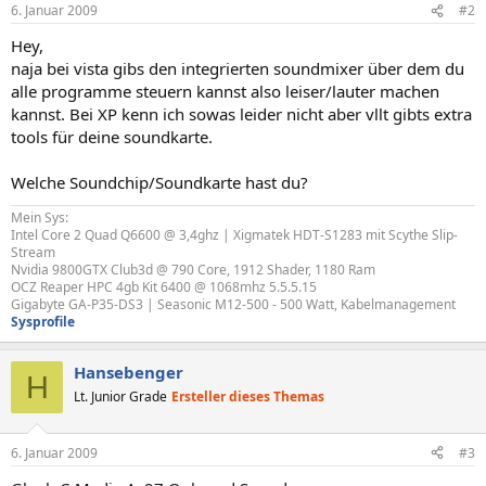
6. Januar 2009
#2
Hey,
naja bei vista gibs den integrierten soundmixer über dem du
alle programme steuern kannst also leiser/lauter machen
kannst. Bei XP kenn ich sowas leider nicht aber vllt gibts extra
tools für deine soundkarte.
Welche Soundchip/Soundkarte hast du?
Mein Sys:
Intel Core 2 Quad Q6600 @ 3,4ghz | Xigmatek HDT-S1283 mit Scythe Slip-
Stream
Nvidia 9800GTX Club3d @ 790 Core, 1912 Shader, 1180 Ram
OCZ Reaper HPC 4gb Kit 6400 @ 1068mhz 5.5.5.15
Gigabyte GA-P35-DS3 | Seasonic M12-500 - 500 Watt, Kabelmanagement
Sysprofile
Hansebenger
H
Lt. Junior Grade
Ersteller dieses Themas
6. Januar 2009
#3