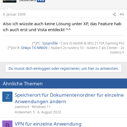
9. Januar 2009
#6
Also ich wüsste auch keine Lösung unter XP, das Feature hab
ich auch erst und Vista entdeckt ^^
[*]PC:
Sysprofile
- Core i5-6600K & MSI Z170A Gaming Pro
[*]AV-R:
Onkyo TX-NR609
| Nubert 2x nuVero 10 - nuVero 7 als Center - 2x
nuVero 5
Du musst dich einloggen oder registrieren, um hier zu antworten.
Ähnliche Themen
Speicherort für Dokumentenordner für einzelne
Z
Anwendungen ändern
zweitnick
Windows 11
Antworten
5
6. August 2023
VPN für einzelne Anwendung
B