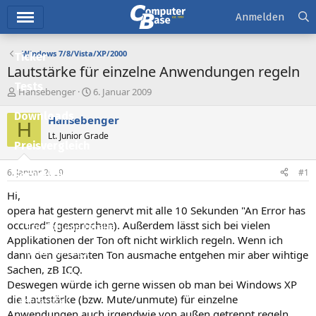
Hauptmenü
Anmelden
Windows 7/8/Vista/XP/2000
Ticker
Lautstärke für einzelne Anwendungen regeln
Tests
E
E
Hansebenger
6. Januar 2009
r
r
Downloads
s
s
Hansebenger
H
t
t
Lt. Junior Grade
e
e
Preisvergleich
l
l
l
l
6. Januar 2009
#1
Forum
e
t
r
a
Hi,
Aktuelles
m
opera hat gestern genervt mit alle 10 Sekunden "An Error has
occured" (gesprochen). Außerdem lässt sich bei vielen
Empfohlene Inhalte
Applikationen der Ton oft nicht wirklich regeln. Wenn ich
Neue Beiträge
dann den gesamten Ton ausmache entgehen mir aber wihtige
Sachen, zB ICQ.
Neueste Aktivitäten
Deswegen würde ich gerne wissen ob man bei Windows XP
die Lautstärke (bzw. Mute/unmute) für einzelne
Leserartikel
Anwendungen auch irgendwie von außen getrennt regeln