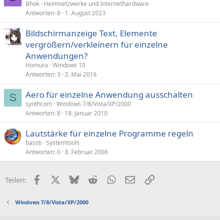
Bhok
Heimnetzwerke und Internethardware
Antworten
8
1. August 2023
Bildschirmanzeige Text, Elemente
vergrößern/verkleinern für einzelne
Anwendungen?
Homura
Windows 10
Antworten
3
2. Mai 2016
Aero für einzelne Anwendung ausschalten
S
synthcom
Windows 7/8/Vista/XP/2000
Antworten
8
18. Januar 2010
Lautstärke für einzelne Programme regeln
bassti
Systemtools
Antworten
0
8. Februar 2006
Facebook
X (Twitter)
Bluesky
Reddit
WhatsApp
E-Mail
Link
Teilen:
Windows 7/8/Vista/XP/2000