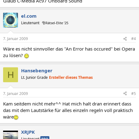
Glaub C-Media Ac97 Onboard Sound
el.com
Lieutenant
🎅Rätsel-Elite ’25
7. Januar 2009
#4
Wäre es nicht sinnvoller das "An Error has occured" bei Opera
zu lösen?
Hansebenger
H
Lt. Junior Grade
Ersteller dieses Themas
7. Januar 2009
#5
Kam seitdem nicht mehr^^ Hat mich halt dran erinnert dass
das mit dem Lautstärke für alles einzeln regeln voll praktisch
wäre
XRJPK
Lieutenant
PRO