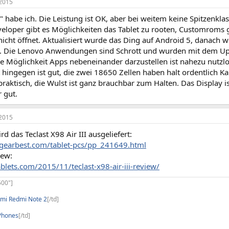
2015
 habe ich. Die Leistung ist OK, aber bei weitem keine Spitzenklas
eloper gibt es Möglichkeiten das Tablet zu rooten, Customroms g
icht öffnet. Aktualisiert wurde das Ding auf Android 5, danach 
 Die Lenovo Anwendungen sind Schrott und wurden mit dem Upd
ie Möglichkeit Apps nebeneinander darzustellen ist nahezu nutzlo
 hingegen ist gut, die zwei 18650 Zellen haben halt ordentlich Ka
raktisch, die Wulst ist ganz brauchbar zum Halten. Das Display i
r gut.
2015
rd das Teclast X98 Air III ausgeliefert:
gearbest.com/tablet-pcs/pp_241649.html
iew:
ablets.com/2015/11/teclast-x98-air-iii-review/
500"]
omi Redmi Note 2
[/td]
Phones
[/td]