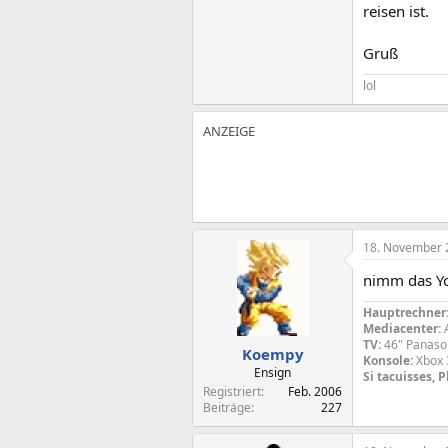
reisen ist.
Gruß
lol
18. November 
nimm das Yog
Hauptrechner
Mediacenter:
TV:
46" Panas
Koempy
Konsole:
Xbox 
Ensign
Si tacuisses, 
Registriert
Feb. 2006
Beiträge
227