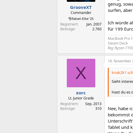
genug, sowa
GrooveXT
surfen, aber
Commander
🎅Rätsel-Elite ’25
Ich würde al
Registriert
Jan. 2007
für 199 Eur
Beiträge
2.760
MacBook Pro 
Steam Deck
Rig: Ryzen 770
18. November 
X
knak2k1 sch
Sieht intere
Hast du es 
xorc
Lt. Junior Grade
Registriert
Sep. 2013
Nee, habe i
Beiträge
310
bekommst da
Unterschrift
Tablet und k