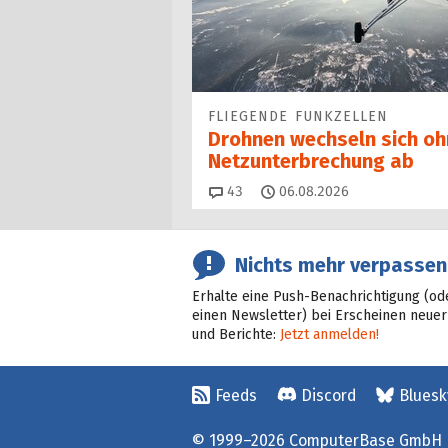
FLIEGENDE FUNKZELLEN
Drohnen wechseln sich oh
Netz­unter­brechung ab
Kommentare
43
06.08.2026
Nichts mehr verpassen
Erhalte eine Push-Benachrichtigung (od
einen Newsletter) bei Erscheinen neuer
und Berichte:
Jetzt anmelden!
Feeds
Discord
Bluesk
© 1999–2026 ComputerBase GmbH