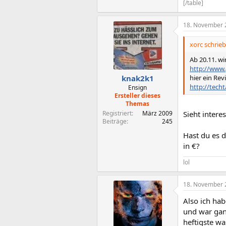
[/table]
18. November 
xorc schrieb
Ab 20.11. wir
http://www.
hier ein Rev
knak2k1
http://techt
Ensign
Ersteller dieses
Themas
Registriert
März 2009
Sieht intere
Beiträge
245
Hast du es 
in €?
lol
18. November 
Also ich hab
und war ganz
heftigste wa