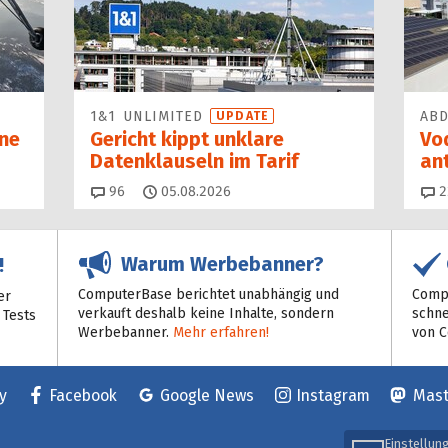
1&1 UNLIMITED
AB
UPDATE
ne
Gericht kippt unklare
Vo
Datenklauseln im Tarif
an
Kommentare
96
05.08.2026
2
Warum Werbebanner?
!
ComputerBase berichtet unabhängig und
Compu
er
verkauft deshalb keine Inhalte, sondern
schne
 Tests
Werbebanner.
Mehr erfahren!
von 
y
Facebook
Google News
Instagram
Mas
Einstellun