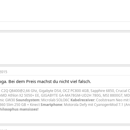
2015
a. Bei dem Preis machst du nicht viel falsch.
:
C2Q Q8400@2,66 Ghz, Gigabyte DS4, OCZ PC800 4GB, Sapphire 6850, Crucial 
AMD Athlon X2 5050+ EE, GIGABYTE GA-MA78GM-UD2H 780G, MSI 8800GT, MDT 
onic GW30
Soundsystem:
Microlab SOLO6C
Kabelreceiver:
Coolstream Neo mit 
360 Slim 250 GB + Kinect
Smartphone:
Motorola Defy mit CyanogenMod 7.1 (An
Philosophus mansisses!