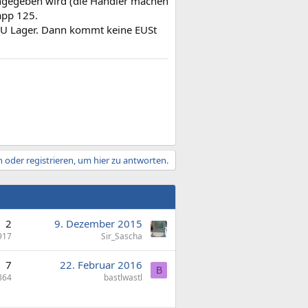
angegeben wird (die Händler machen
napp 125.
m EU Lager. Dann kommt keine EUSt
 oder registrieren, um hier zu antworten.
2
9. Dezember 2015
917
Sir_Sascha
7
22. Februar 2016
B
864
bastlwastl