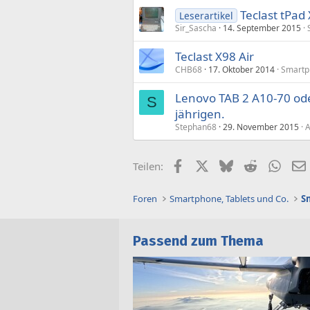
Teclast tPad
Leserartikel
Sir_Sascha
14. September 2015
Teclast X98 Air
CHB68
17. Oktober 2014
Smartph
Lenovo TAB 2 A10-70 ode
S
jährigen.
Stephan68
29. November 2015
A
Facebook
X (Twitter)
Bluesky
Reddit
What
Teilen:
Foren
Smartphone, Tablets und Co.
Passend zum Thema