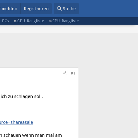
nmelden
Registrieren
Suche
g-PCs
GPU-Rangliste
CPU-Rangliste
#1
ch zu schlagen soll.
rce=shareasale
rien schauen wenn man mal am