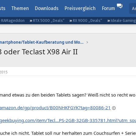
sts
Themen
Downloads
Preisvergleich
Forum
A
RAMageddon
RTX 5000 „Deals“
RX 9000 „Deals“
Ideale Gamin
Smartphone/Tablet-Kaufberatung und Mobilfunktarife
oder Teclast X98 Air II
2015
mand etwas zu den beiden Tablets sagen? Weiß nicht so recht wo i
.amazon.de/gp/product/B00NHKFGYK?tag=80086-21
geekbuying.com/item/Tecl...PS-2GB-32GB-335781.html?utm_sou
auche ich nicht. Tablet soll nur herhalten zum Couchsurfen + Se