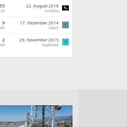
55
22. August 2016
100
ro///M3o
9
17. Dezember 2014
T
083
Tabich
2
29. November 2015
S
049
Stephan68