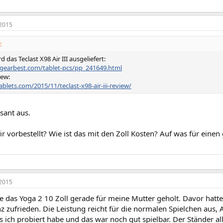
2015
:
d das Teclast X98 Air III ausgeliefert:
gearbest.com/tablet-pcs/pp_241649.html
iew:
ablets.com/2015/11/teclast-x98-air-iii-review/
ssant aus.
dir vorbestellt? Wie ist das mit den Zoll Kosten? Auf was für e
2015
e das Yoga 2 10 Zoll gerade für meine Mutter geholt. Davor hatte 
 zufrieden. Die Leistung reicht für die normalen Spielchen aus,
s ich probiert habe und das war noch gut spielbar. Der Ständer al