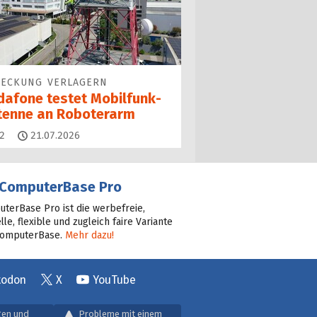
DECKUNG VERLAGERN
dafone testet Mobilfunk­
tenne an Roboterarm
Kommentare
2
21.07.2026
ComputerBase Pro
terBase Pro ist die werbefreie,
lle, flexible und zugleich faire Variante
ComputerBase.
Mehr dazu!
todon
X
YouTube
gen und
Probleme mit einem