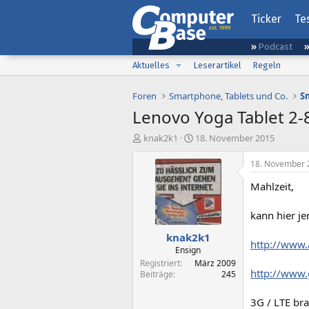
Ticker
Te
Podcast
Aktuelles
Leserartikel
Regeln
Foren
Smartphone, Tablets und Co.
Lenovo Yoga Tablet 2-8 
E
E
knak2k1
18. November 2015
r
r
s
s
18. November 
t
t
Mahlzeit,
e
e
l
l
l
l
kann hier je
e
t
knak2k1
r
a
http://www
m
Ensign
Registriert
März 2009
http://www.
Beiträge
245
3G / LTE br