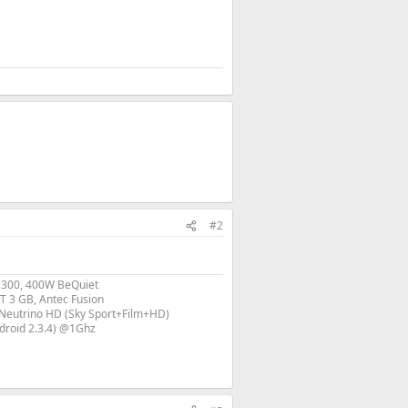
#2
C300, 400W BeQuiet
3 GB, Antec Fusion
Neutrino HD (Sky Sport+Film+HD)
droid 2.3.4) @1Ghz