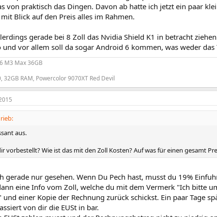
s von praktisch das Dingen. Davon ab hatte ich jetzt ein paar k
 mit Blick auf den Preis alles im Rahmen.
lerdings gerade bei 8 Zoll das Nvidia Shield K1 in betracht zieh
o und vor allem soll da sogar Android 6 kommen, was weder das 
16 M3 Max 36GB
0, 32GB RAM, Powercolor 9070XT Red Devil
2015
rieb:
ssant aus.
dir vorbestellt? Wie ist das mit den Zoll Kosten? Auf was für einen gesamt
ch gerade nur gesehen. Wenn Du Pech hast, musst du 19% Einfuh
nn eine Info vom Zoll, welche du mit dem Vermerk "Ich bitte u
" und einer Kopie der Rechnung zurück schickst. Ein paar Tage s
assiert von dir die EUSt in bar.