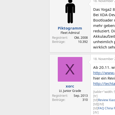
18. November 
Das Yoga2 8"
Bei XDA-Dev
Bootloader n
mehr geben.
Piktogramm
reduziert. D
Fleet Admiral
Akkulaufzeit
Registriert
Okt. 2008
unheimlich p
Beiträge
10.392
wirklich seh
18. November 
X
Ab 20.11. wi
http://www.
hier ein Rev
http://techt
xorc
Lt. Junior Grade
[table="width: 
Registriert
Sep. 2013
[tr]
Beiträge
310
[td]
Review Xia
[td][/td]
[td]
FAQ China 
[/tr]