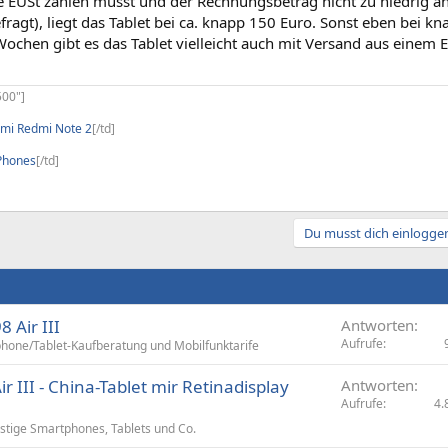
 EUSt zahlen musst und der Rechnungsbetrag nicht zu niedrig 
fragt), liegt das Tablet bei ca. knapp 150 Euro. Sonst eben bei k
 Wochen gibt es das Tablet vielleicht auch mit Versand aus eine
500"]
omi Redmi Note 2
[/td]
Phones
[/td]
Du musst dich einloggen
 Air III
Antworten
Aufrufe
hone/Tablet-Kaufberatung und Mobilfunktarife
ir III - China-Tablet mir Retinadisplay
Antworten
Aufrufe
4.
stige Smartphones, Tablets und Co.