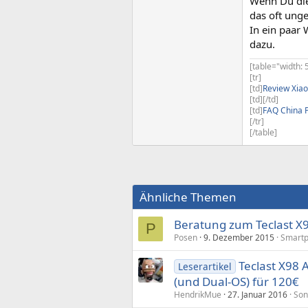
Wenn Du die
das oft unge
In ein paar
dazu.
[table="width: 
[tr]
[td]
Review Xia
[td][/td]
[td]
FAQ China 
[/tr]
[/table]
Ähnliche Themen
Beratung zum Teclast X98
P
Posen
9. Dezember 2015
Smartp
Teclast X98 A
Leserartikel
(und Dual-OS) für 120€
HendrikMue
27. Januar 2016
Son