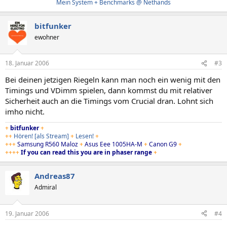
Mein System + Benchmarks @ Nethands
bitfunker
ewohner
18. Januar 2006
#3
Bei deinen jetzigen Riegeln kann man noch ein wenig mit den
Timings und VDimm spielen, dann kommst du mit relativer
Sicherheit auch an die Timings vom Crucial dran. Lohnt sich
imho nicht.
+
bitfunker
+
++
Hören!
[als Stream]
+
Lesen!
+
+++
Samsung R560 Maloz
+
Asus Eee 1005HA-M
+
Canon G9
+
++++
If you can read this you are in phaser range
+
Andreas87
Admiral
19. Januar 2006
#4