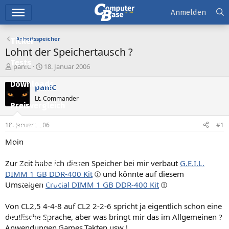
Hauptmenü
Anmelden
Arbeitsspeicher
Ticker
Lohnt der Speichertausch ?
Tests
E
E
pan!C
18. Januar 2006
r
r
Downloads
s
s
pan!C
t
t
Lt. Commander
e
e
Preisvergleich
l
l
l
l
18. Januar 2006
#1
Forum
e
t
r
a
Moin
Aktuelles
m
Zur Zeit habe ich diesen Speicher bei mir verbaut
G.E.I.L.
Empfohlene Inhalte
DIMM 1 GB DDR-400 Kit
und könnte auf diesem
Neue Beiträge
Umsteigen
Crucial DIMM 1 GB DDR-400 Kit
Neueste Aktivitäten
Von CL2,5 4-4-8 auf CL2 2-2-6 spricht ja eigentlich schon eine
deutlische Sprache, aber was bringt mir das im Allgemeinen ?
Leserartikel
Anwendungen,Games,Takten usw !