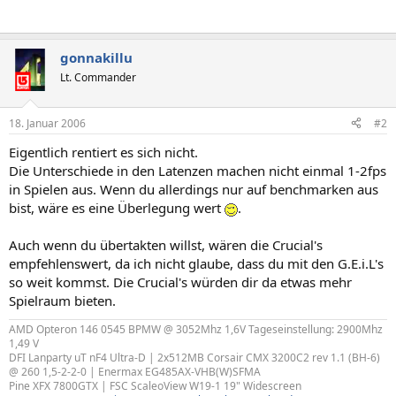
gonnakillu
Lt. Commander
18. Januar 2006
#2
Eigentlich rentiert es sich nicht.
Die Unterschiede in den Latenzen machen nicht einmal 1-2fps
in Spielen aus. Wenn du allerdings nur auf benchmarken aus
bist, wäre es eine Überlegung wert
.
Auch wenn du übertakten willst, wären die Crucial's
empfehlenswert, da ich nicht glaube, dass du mit den G.E.i.L's
so weit kommst. Die Crucial's würden dir da etwas mehr
Spielraum bieten.
AMD Opteron 146 0545 BPMW @ 3052Mhz 1,6V Tageseinstellung: 2900Mhz
1,49 V
DFI Lanparty uT nF4 Ultra-D | 2x512MB Corsair CMX 3200C2 rev 1.1 (BH-6)
@ 260 1,5-2-2-0 | Enermax EG485AX-VHB(W)SFMA
Pine XFX 7800GTX | FSC ScaleoView W19-1 19" Widescreen