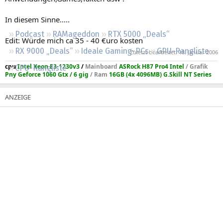
Regeln
In diesem Sinne.....
Podcast
RAMageddon
RTX 5000 „Deals“
Edit: Würde mich ca 35 - 40 €uro kosten
RX 9000 „Deals“
Ideale Gaming-PCs
GPU-Rangliste
Zuletzt bearbeitet:
18. Januar 2006
cpu
Intel Xeon E3-1230v3
/
Mainboard
ASRock H87 Pro4 Intel
/
Grafik
CPU-Rangliste
Pny Geforce 1060 Gtx / 6 gig
/
Ram
16GB (4x 4096MB) G.Skill NT Series