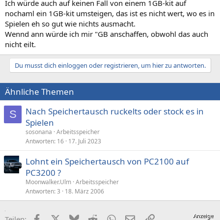
Ich würde auch auf keinen Fall von einem 1GB-kit auf
nochaml ein 1GB-kit umsteigen, das ist es nicht wert, wo es in
Spielen eh so gut wie nichts ausmacht.
Wennd ann würde ich mir "GB anschaffen, obwohl das auch
nicht eilt.
Du musst dich einloggen oder registrieren, um hier zu antworten.
Ähnliche Themen
Nach Speichertausch ruckelts oder stock es in
S
Spielen
sosonana
Arbeitsspeicher
Antworten
16
17. Juli 2023
Lohnt ein Speichertausch von PC2100 auf
PC3200 ?
Moonwalker.Ulm
Arbeitsspeicher
Antworten
3
18. März 2006
Facebook
X (Twitter)
Bluesky
Reddit
WhatsApp
E-Mail
Link
Teilen: