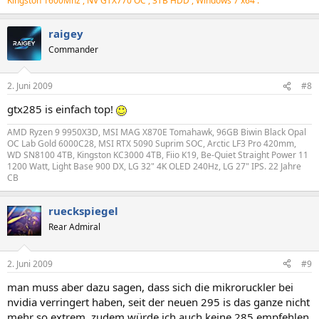
Kingston 1600Mhz , NV GTX770 OC , 3TB HDD , Windows 7 x64 .
raigey
Commander
2. Juni 2009
#8
gtx285 is einfach top!
AMD Ryzen 9 9950X3D, MSI MAG X870E Tomahawk, 96GB Biwin Black Opal
OC Lab Gold 6000C28, MSI RTX 5090 Suprim SOC, Arctic LF3 Pro 420mm,
WD SN8100 4TB, Kingston KC3000 4TB, Fiio K19, Be-Quiet Straight Power 11
1200 Watt, Light Base 900 DX, LG 32" 4K OLED 240Hz, LG 27" IPS. 22 Jahre
CB
rueckspiegel
Rear Admiral
2. Juni 2009
#9
man muss aber dazu sagen, dass sich die mikroruckler bei
nvidia verringert haben, seit der neuen 295 is das ganze nicht
mehr so extrem. zudem würde ich auch keine 285 empfehlen,