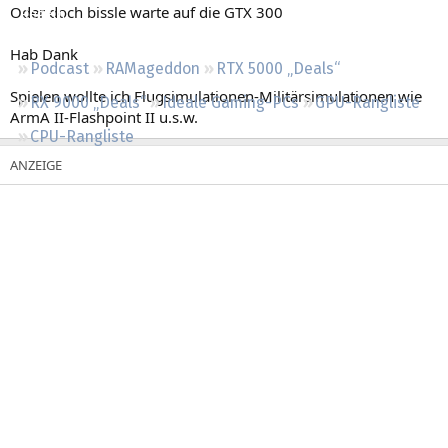
Oder doch bissle warte auf die GTX 300
Regeln
Hab Dank
Podcast
RAMageddon
RTX 5000 „Deals“
Spielen wollte ich Flugsimulationen-Militärsimulationen wie
RX 9000 „Deals“
Ideale Gaming-PCs
GPU-Rangliste
ArmA II-Flashpoint II u.s.w.
CPU-Rangliste