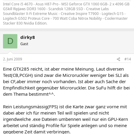
Intel Core i5 4670 - Asus H87-Pro - MSI Geforce GTX 1060 6GB- 2 x 4096 GB
GSkill RipJaws DDR3 1600 - Scandisk 128GB SSD - Creative Labs
Soundblaster X-Fi Extreme Music - Creative Inspire T7900 - Logitech G15 -
Logitech G502 Proteus Core - 700 Watt Coba Nitrox Nobility - Coolermaster
Stacker 830 Nvidia Edition.
dirky8
D
Gast
2. Juni 2009
#14
Eine GTX285 reicht, ist aber meine Meinung. Laut diversen
Test(CB,PCGH) sind zwar die Microruckler weniger bei SLI als
bei CF,aber immer noch vorhanden. Ist aber auch Sache der
Empfindlichkeit gegenüber Microruckler. Die SuFu hilft dir bei
dem Thema bestimmt^^.
Rein Leistungsmässig(FPS) ist die Karte zwar ganz vorne mit
dabei aber ich für meinen Teil will spielen und nicht
irgendwelche .exe Dateien umbennen weil nur ein GPU-Kern
arbeitet und ständig Profile für Spiele anlegen und so meine
gegebene Zeit damit verbringen.