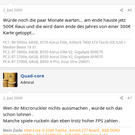
2. Juni 2009
#6
Würde noch die paar Monate warten... am ende hauste jetz
500€ Raus und die wird dann ende des Jahres von einer 300€
Karte getoppt...
PC1: R9 5950x, 64GB, X570 Aorus Elite, ASRock 7900 XTX Taichi (OC/UV) +
Medion Beast 18 X1
PC2: R7 5800x, 64GB, B550 Aorus Elite V2, Gigabyte RX9070
PC3: R7 5700x, 64GB, B550 Aorus Elite V2, Gigabyte RX9070
PC4: R7 3700X, 64GB, B450 A-Pro, Asus Strix 2080Ti
Quad-core
Admiral
2. Juni 2009
#7
Wen dir Microruckler nichts aussmachen , würde sich das
schon lohnen .
Manche spiele ruckeln dan eben trotz hoher FPS zahlen .
Mein Zocki
:
Intel Core i3 3240 3,4Ghz , Asrock Z77 Board , 8GB DDR3