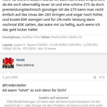
da die soch übermäßig teuer ist und eine schöne 275 da doch
preisleistungstechnisch günstiger ist! die 275 kann man recht
einfach auf das nivau der 285 bringen und sogar noch höher,
und kostet 80€ weniger! und für 2% mehr leistung dann
nochmal 80€ zahlen, das wäre mir zu heftig, auch wenn ich
das geld locker hätte!
Smartphone:
OnePlus 9 Pro
Tablet:
iPad 8 2020 128GB LTE
Laptop:
Legion 5 - Ryzen 5 5600H - 16 GB DDR4 3.200 MHz - 2,5TB SSD -
1080p 165 Hz - RTX 3070 - Win 10 Home
HisN
Fleet Admiral
2. Juni 2009
#10
@Fredersteller
Ab wann "lohnt" es sich denn für Dich?
Inaktiv auf weiteres!
99% Wiederholungen. Ich kann oder will keine Suche benutzen. Ich bin
natürlich der 1. oder Einzige mit dem Problem. Ich kann es echt nicht mehr