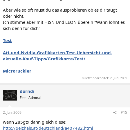
Aber wie so oft must du das ausprobieren ob es dir taugt
oder nicht.
Ich stimme aber mit HISN Und LEON überein "Wann lohnt es
sich denn für dich"
Test
Ati-und-Nvidia-Grafikkarten-Test-Uebersicht-und-
aktuelle-Kauf-Tipps/Grafikkarte/Test/
Microruckler
Zuletzt bearbeitet:
2. Juni 2009
dorndi
Fleet Admiral
2. Juni 2009
#15
wenn 285gtx dann gleich diese:
http://geizhals.at/deutschland/a407482.html