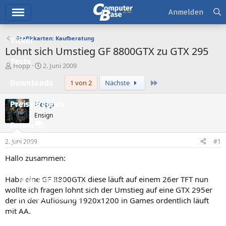
Hauptmenü
Anmelden
Grafikkarten: Kaufberatung
Ticker
Lohnt sich Umstieg GF 8800GTX zu GTX 295
Tests
E
E
Hopp
2. Juni 2009
r
r
Letzte
Downloads
1 von 2
Nächste
s
s
t
t
e
e
Hopp
Preisvergleich
l
l
Ensign
l
l
Forum
e
t
r
a
2. Juni 2009
#1
Aktuelles
m
Hallo zusammen:
Empfohlene Inhalte
Habe eine GF 8800GTX diese läuft auf einem 26er TFT nun
Neue Beiträge
wollte ich fragen lohnt sich der Umstieg auf eine GTX 295er
Neueste Aktivitäten
der in der Auflösung 1920x1200 in Games ordentlich läuft
mit AA.
Leserartikel