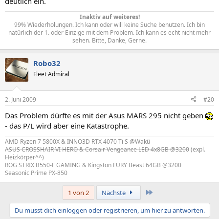
deutlich ein.
Inaktiv auf weiteres!
99% Wiederholungen. Ich kann oder will keine Suche benutzen. Ich bin
natürlich der 1. oder Einzige mit dem Problem. Ich kann es echt nicht mehr
sehen. Bitte, Danke, Gerne.​
Robo32
Fleet Admiral
2. Juni 2009
#20
Das Problem dürfte es mit der Asus MARS 295 nicht geben
- das P/L wird aber eine Katastrophe.
AMD Ryzen 7 5800X & INNO3D RTX 4070 Ti S @Wakü
ASUS CROSSHAIR VI HERO & Corsair Vengeance LED 4x8GB @3200
(expl.
Heizkörper^^)
ROG STRIX B550-F GAMING & Kingston FURY Beast 64GB @3200
Seasonic Prime PX-850
Letzte
1 von 2
Nächste
Du musst dich einloggen oder registrieren, um hier zu antworten.