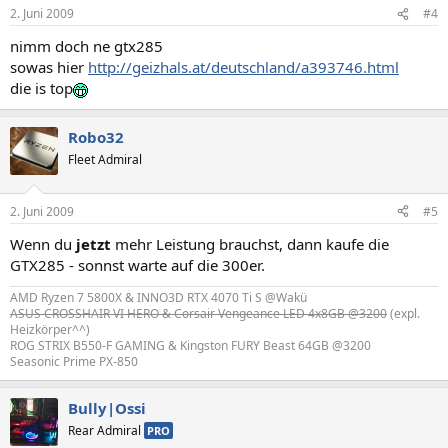
2. Juni 2009
#4
nimm doch ne gtx285
sowas hier
http://geizhals.at/deutschland/a393746.html
die is top
Robo32
Fleet Admiral
2. Juni 2009
#5
Wenn du
jetzt
mehr Leistung brauchst, dann kaufe die
GTX285 - sonnst warte auf die 300er.
AMD Ryzen 7 5800X & INNO3D RTX 4070 Ti S @Wakü
ASUS CROSSHAIR VI HERO & Corsair Vengeance LED 4x8GB @3200
(expl.
Heizkörper^^)
ROG STRIX B550-F GAMING & Kingston FURY Beast 64GB @3200
Seasonic Prime PX-850
Bully|Ossi
Rear Admiral
PRO