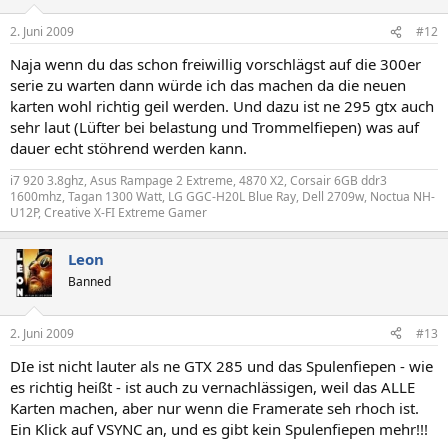
2. Juni 2009
#12
Naja wenn du das schon freiwillig vorschlägst auf die 300er
serie zu warten dann würde ich das machen da die neuen
karten wohl richtig geil werden. Und dazu ist ne 295 gtx auch
sehr laut (Lüfter bei belastung und Trommelfiepen) was auf
dauer echt stöhrend werden kann.
i7 920 3.8ghz, Asus Rampage 2 Extreme, 4870 X2, Corsair 6GB ddr3
1600mhz, Tagan 1300 Watt, LG GGC-H20L Blue Ray, Dell 2709w, Noctua NH-
U12P, Creative X-FI Extreme Gamer
Leon
Banned
2. Juni 2009
#13
DIe ist nicht lauter als ne GTX 285 und das Spulenfiepen - wie
es richtig heißt - ist auch zu vernachlässigen, weil das ALLE
Karten machen, aber nur wenn die Framerate seh rhoch ist.
Ein Klick auf VSYNC an, und es gibt kein Spulenfiepen mehr!!!