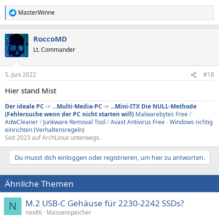
MasterWinne
R
e
a
RoccoMD
k
t
Lt. Commander
i
o
n
5. Juni 2022
#18
e
n
Hier stand Mist
:
Der ideale PC
->
...Multi-Media-PC
->
...Mini-ITX
Die NULL-Methode
(Fehlersuche wenn der PC nicht starten will)
Malwarebytes Free
/
AdwCleaner
/
Junkware Removal Tool
/
Avast Antivirus Free
-
Windows richtig
einrichten (Verhaltensregeln)
Seit 2023 auf ArchLinux unterwegs.
Du musst dich einloggen oder registrieren, um hier zu antworten.
Ähnliche Themen
M.2 USB-C Gehäuse für 2230-2242 SSDs?
N
nex86
Massenspeicher