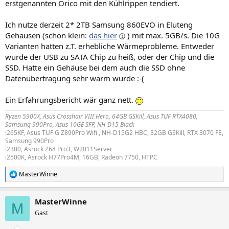
erstgenannten Orico mit den Kühlrippen tendiert.
Ich nutze derzeit 2* 2TB Samsung 860EVO in Eluteng
Gehäusen (schön klein:
das hier
) mit max. 5GB/s. Die 10G
Varianten hatten z.T. erhebliche Wärmeprobleme. Entweder
wurde der USB zu SATA Chip zu heiß, oder der Chip und die
SSD. Hatte ein Gehäuse bei dem auch die SSD ohne
Datenübertragung sehr warm wurde :-(
Ein Erfahrungsbericht wär ganz nett.
Ryzen 5900X, Asus Crosshair VIII Hero, 64GB GSKill, Asus TUF RTX4080,
Samsung 990Pro, Asus 10GE SFP, NH-D15 Black
i265KF, Asus TUF G Z890Pro Wifi , NH-D15G2 HBC, 32GB GSKill, RTX 3070 FE,
Samsung 990Pro
i2300, Asrock Z68 Pro3, W2011Server
i2500K, Asrock H77Pro4M, 16GB, Radeon 7750, HTPC
MasterWinne
R
e
a
MasterWinne
k
M
t
Gast
i
o