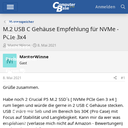
Hauptmenü
Anmelden
Massenspeicher
Ticker
M.2 USB C Gehäuse Empfehlung für NVMe -
Tests
PCIe 3x4
E
E
MasterWinne
8. Mai 2021
Downloads
r
r
s
s
MasterWinne
M
Preisvergleich
t
t
Gast
e
e
l
l
Forum
l
l
8. Mai 2021
#1
e
t
Aktuelles
r
a
Grüße zusammen.
m
Empfohlene Inhalte
Habe noch 2 Crucial P5 M.2 SSD´s [ NVMe PCIe Gen 3 x4 ]
Neue Beiträge
rum liegen und würde die gerne in 2 USB C Gehäuse stecken.
USB C wäre mir lieb und im Bereich bis 30€ (Pro Case) mit
Neueste Aktivitäten
Focus auf Stabilität und Langlebigkeit. Kann mir da wer was
Leserartikel
empfehlen? (verlasse mich nicht auf Amazon - Bewertungen)