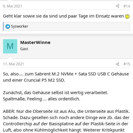
n
9. Mai 2021
#14
e
n
Geht klar sowie sie da sind und paar Tage im Einsatz waren
:
Sysworker
R
e
a
MasterWinne
k
M
t
Gast
i
o
n
11. Mai 2021
#15
e
n
So, also.... zum Sabrent M.2 NVMe + Sata SSD USB C Gehäuse
:
und einer Cruncial P5 M2 SSD.
Zunächst, das Gehäuse selbst ist wertig verarbeitet.
Spaltmaße, Feeling ... alles ordentlich.
ABER: Nur die Oberseite ist aus Alu, die Unterseite aus Plastik.
Schade. Dazu gesellen sich noch andere Dinge wie zb. das der
Controllerchip auf der Basisplatine auf der Plastik-Seite in der
Luft, also ohne Kühlmöglichkeit hängt. Weiterer Kritikpunkt