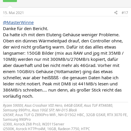
i
o
n
15. Mai 2021
#17
e
n
@MasterWinne
:
Danke für den Bericht.
Da hatte ich mit dem Eluteng Gehäuse weniger Probleme.
Oben ein dünnes Wärmeleitpad drauf, den Controller ohne,
der wird nicht großartig warm. Dafür ist das allles etwas
langsamer: 150GB Bilder (mix aus RAW und jpg mit 35MB /
10MB) werden nur mit 300MB/s/270MB/s kopiert, dafür
aber dauerhaft und bei nicht mehr als 46Grad. Vorher mit
einem 10GBit/s Gehäuse (Yottamaster) ging das etwas
schneller, war aber heißßßß - die genauen Daten habe ich
leider nicht notiert. Peak mit DM8 ist 441MB/s lesen und
386MB/s schreiben.... nun denn, als großer Stick reicht das
vorläufig noch.
Ryzen 5900X, Asus Crosshair VIII Hero, 64GB GSKill, Asus TUF RTX4080,
Samsung 990Pro, Asus 10GE SFP, NH-D15 Black
i265KF, Asus TUF G Z890Pro Wifi , NH-D15G2 HBC, 32GB GSKill, RTX 3070 FE,
Samsung 990Pro
i2300, Asrock Z68 Pro3, W2011Server
i2500K, Asrock H77Pro4M, 16GB, Radeon 7750, HTPC