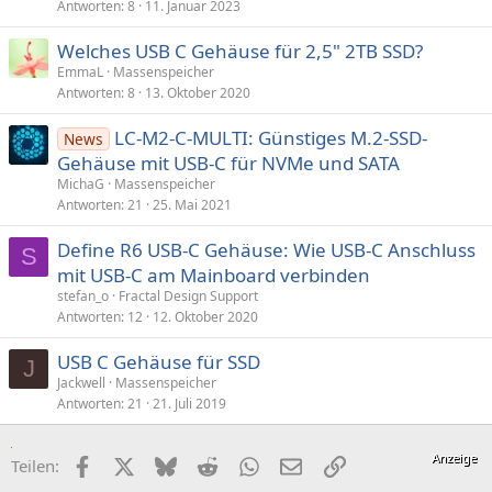
Antworten
8
11. Januar 2023
Welches USB C Gehäuse für 2,5" 2TB SSD?
EmmaL
Massenspeicher
Antworten
8
13. Oktober 2020
LC-M2-C-MULTI: Günstiges M.2-SSD-
News
Gehäuse mit USB-C für NVMe und SATA
MichaG
Massenspeicher
Antworten
21
25. Mai 2021
Define R6 USB-C Gehäuse: Wie USB-C Anschluss
S
mit USB-C am Mainboard verbinden
stefan_o
Fractal Design Support
Antworten
12
12. Oktober 2020
USB C Gehäuse für SSD
J
Jackwell
Massenspeicher
Antworten
21
21. Juli 2019
Facebook
X (Twitter)
Bluesky
Reddit
WhatsApp
E-Mail
Link
Teilen: