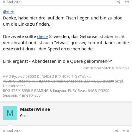
8. Mai 2021
#9
@deo
Danke, habe hier drei auf dem Tisch liegen und bin zu blöd
um die Links zu finden.
Die zweite sollte
diese
werden, das Gehäuse ist aber nicht
verschraubt und ist auch "etwas" grösser, kommt daher an die
erste nicht dran - den Speed erreichen beide.
Link ergänzt - Abendessen in die Quere gekommen^^
Zuletzt bearbeitet:
8. Mai 2021
AMD Ryzen 7 5800X & INNO3D RTX 4070 Ti S @Wakü
ASUS CROSSHAIR VI HERO & Corsair Vengeance LED 4x8GB @3200
(expl.
Heizkörper^^)
ROG STRIX B550-F GAMING & Kingston FURY Beast 64GB @3200
Seasonic Prime PX-850
MasterWinne
M
Gast
8. Mai 2021
#10