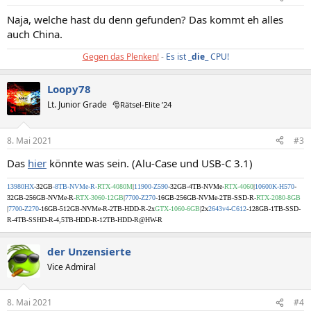
Naja, welche hast du denn gefunden? Das kommt eh alles
auch China.
Gegen das Plenken!
-
Es ist _
die
_ CPU!
Loopy78
Lt. Junior Grade
🎅Rätsel-Elite ’24
8. Mai 2021
#3
Das
hier
könnte was sein. (Alu-Case und USB-C 3.1)
13980HX
-32GB
-8TB-NVMe-R-
RTX-4080M
|
11900-Z590
-32GB-4TB-NVMe-
RTX-4060
|
10600K-H570
-
32GB-256GB-NVMe-R
-
RTX-3060-12GB
|
7700
-
Z270
-16GB
-256GB-NVMe-2TB-SSD-R-
RTX-2080-8GB
|
7700
-
Z270
-16GB
-512GB-NVMe-R-2TB-HDD-R-2x
GTX-1060-6GB
|2x
2643v4
-
C612
-128GB-1TB-SSD-
R-4TB-SSHD-R-4,5TB-HDD-R-12TB-HDD-R@HW-R
der Unzensierte
Vice Admiral
8. Mai 2021
#4