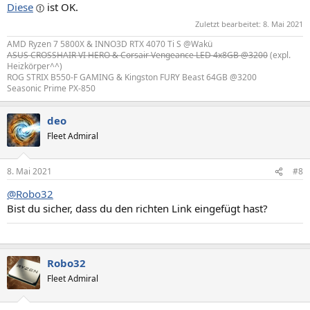
Diese
ist OK.
Zuletzt bearbeitet:
8. Mai 2021
AMD Ryzen 7 5800X & INNO3D RTX 4070 Ti S @Wakü
ASUS CROSSHAIR VI HERO & Corsair Vengeance LED 4x8GB @3200
(expl.
Heizkörper^^)
ROG STRIX B550-F GAMING & Kingston FURY Beast 64GB @3200
Seasonic Prime PX-850
deo
Fleet Admiral
8. Mai 2021
#8
@Robo32
Bist du sicher, dass du den richten Link eingefügt hast?
Hier gibt es nichts zu sehen.
Robo32
Fleet Admiral