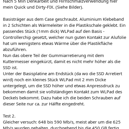
Nach 5 Min Denkarbeit und Hirnschmalzverwendung hier
mein Quick und Dirty-FIX. (Siehe Bilder).
Basisträger aus dem Case geschraubt. Aluminium Klebeband
in 2 Schichten als Wärmeleiter in die Plastikschale geklebt. Ein
passendes Stück (1mm dick) WLPad auf den Basis -
Controllerchip gesetzt, welcher nun guten Kontakt zur Alufolie
hat um wenigstens etwas Wärme über die Plastikfläche
abzuführen.
Nun das obere Teil der Gummiarretierung mit dem
Kuttermesser eingekürzt, damit es nicht mehr höher als die
SSD ist.
Unter der Basisplatine am Endstück (da wo die SSD Arretiert
wird) noch ein kleines Stück WLPad mit 2 mm Dicke
untergelegt, um die SSD höher und etwas Anpressdruck zu
bekommen damit sie vollständigen Kontakt zum WLPad des
Deckels bekommt. Dazu habe ich die beiden Schrauben auf
dieser Seite nur ca. zur Hälfte eingedreht.
Test 2.
Gleicher versuch: 648 bis 590 Mb/s, meist aber um die 625
Mb/s wurden gehalten, durchgehend bis die 450 GB fertig