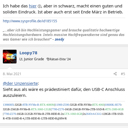
Ich habe das
hier
, aber in schwarz, macht einen guten und
soliden Eindruck. Ist aber auch erst seit Ende März in Betrieb.
http://www.sysprofile.de/id185155
„...aber ich bin Hochleistungsgamer und brauche qualitativ hochwertige
Hochleistungshardware. Intels massive Hochfrequenzkerne sind genau das
was Gamer wie ich brauchen!“ –
zeedy
Loopy78
Lt. Junior Grade
🎅Rätsel-Elite ’24
8. Mai 2021
#5
@der Unzensierte
:
Sieht aus als wäre es prädestiniert dafür, den USB-C Anschluss
auszuleiern.
13980HX
-32GB
-8TB-NVMe-R-
RTX-4080M
|
11900-Z590
-32GB-4TB-NVMe-
RTX-4060
|
10600K-H570
-
32GB-256GB-NVMe-R
-
RTX-3060-12GB
|
7700
-
Z270
-16GB
-256GB-NVMe-2TB-SSD-R-
RTX-2080-8GB
|
7700
-
Z270
-16GB
-512GB-NVMe-R-2TB-HDD-R-2x
GTX-1060-6GB
|2x
2643v4
-
C612
-128GB-1TB-SSD-
R-4TB-SSHD-R-4,5TB-HDD-R-12TB-HDD-R@HW-R