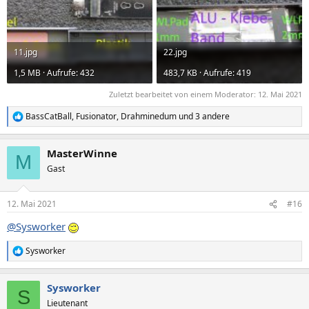
11.jpg
22.jpg
1,5 MB · Aufrufe: 432
483,7 KB · Aufrufe: 419
Zuletzt bearbeitet von einem Moderator:
12. Mai 2021
BassCatBall
,
Fusionator
,
Drahminedum
und 3 andere
R
e
a
MasterWinne
k
M
t
Gast
i
o
n
12. Mai 2021
#16
e
n
@Sysworker
:
Sysworker
R
e
a
Sysworker
k
S
t
Lieutenant