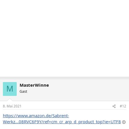
MasterWinne
M
Gast
8. Mai 2021
#12
https://www.amazon.de/Sabrent-
Werkz...08RVC6F9Y/ref=cm_cr_arp_d_product_top?ie=UTF8