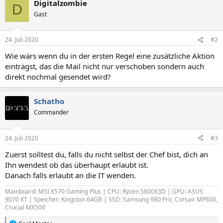
Digitalzombie
D
Gast
24. Juli 2020
#2
Wie wärs wenn du in der ersten Regel eine zusätzliche Aktion
einträgst, das die Mail nicht nur verschoben sondern auch
direkt nochmal gesendet wird?
Schatho
Commander
24. Juli 2020
#3
Zuerst solltest du, falls du nicht selbst der Chef bist, dich an
Ihn wendest ob das überhaupt erlaubt ist.
Danach falls erlaubt an die IT wenden.
Mainboard: MSI X570 Gaming Plus | CPU: Ryzen 5800X3D | GPU: ASUS
9070 XT | Speicher: Kingston 64GB | SSD: Samsung 980 Pro, Corsair MP600,
Crucial MX500