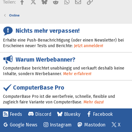
Facebook
X (Twitter)
Bluesky
Reddit
WhatsApp
E-Mail
Link
Teilen:
Online
Nichts mehr verpassen!
Erhalte eine Push-Benachrichtigung (oder einen Newsletter) bei
Erscheinen neuer Tests und Berichte:
Jetzt anmelden!
Warum Werbebanner?
ComputerBase berichtet unabhängig und verkauft deshalb keine
Inhalte, sondern Werbebanner.
Mehr erfahren!
ComputerBase Pro
ComputerBase Pro ist die werbefreie, schnelle, flexible und
zugleich faire Variante von ComputerBase.
Mehr dazu!
Feeds
Discord
Bluesky
Facebook
Google News
Instagram
Mastodon
X