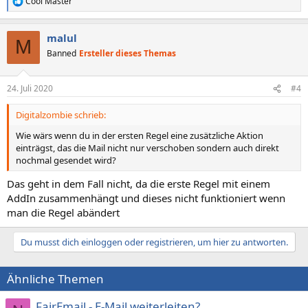
Cool Master
R
e
a
malul
k
M
t
Banned
Ersteller dieses Themas
i
o
n
24. Juli 2020
#4
e
n
Digitalzombie schrieb:
:
Wie wärs wenn du in der ersten Regel eine zusätzliche Aktion
einträgst, das die Mail nicht nur verschoben sondern auch direkt
nochmal gesendet wird?
Das geht in dem Fall nicht, da die erste Regel mit einem
AddIn zusammenhängt und dieses nicht funktioniert wenn
man die Regel abändert
Du musst dich einloggen oder registrieren, um hier zu antworten.
Ähnliche Themen
FairEmail - E-Mail weiterleiten?