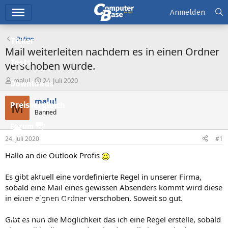
Hauptmenü
Anmelden
Online
Ticker
Mail weiterleiten nachdem es in einen Ordner
Tests
verschoben wurde.
E
E
malul
24. Juli 2020
Downloads
r
r
s
s
malul
M
Preisvergleich
t
t
Banned
e
e
l
l
Forum
l
l
24. Juli 2020
#1
e
t
Aktuelles
r
a
Hallo an die Outlook Profis
m
Empfohlene Inhalte
Es gibt aktuell eine vordefinierte Regel in unserer Firma,
Neue Beiträge
sobald eine Mail eines gewissen Absenders kommt wird diese
in einen eignen Ordner verschoben. Soweit so gut.
Neueste Aktivitäten
Leserartikel
Gibt es nun die Möglichkeit das ich eine Regel erstelle, sobald