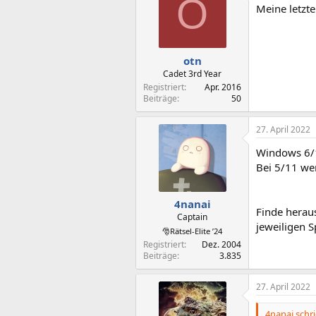
O
Meine letzte
otn
Cadet 3rd Year
Registriert
Apr. 2016
Beiträge
50
27. April 2022
Windows 6/1
Bei 5/11 we
4nanai
Finde heraus
Captain
jeweiligen S
🎅Rätsel-Elite ’24
Registriert
Dez. 2004
Beiträge
3.835
27. April 2022
4nanai schri