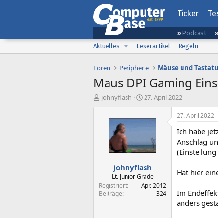
Ticker
Te
Podcast
Aktuelles
Leserartikel
Regeln
Foren
Peripherie
Mäuse und Tastat
Maus DPI Gaming Eins
E
E
johnyflash
27. April 2022
r
r
s
s
27. April 2022
t
t
Ich habe je
e
e
l
l
Anschlag und
l
l
(Einstellung
e
t
johnyflash
r
a
Hat hier ein
m
Lt. Junior Grade
Registriert
Apr. 2012
Im Endeffekt
Beiträge
324
anders gesta