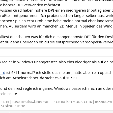
e höhere DPI verwenden möchtest.
wissen Grad haben höhere DPI einen niedrigeren Inputlag aber 
roßteil mitgenommen. Ich probiers schon länger selber aus, wirk
manchen Spielen echt Probleme habe meine normal eher langsame 
ehen. Außerdem wird an manchen 2D Menüs in Spielen das Window
solltest du schauen was für dich die angenehmste DPI für den De
nst du dann überlegen ob du sie entsprechend verdoppelst/vervie
n regler in windows unangetastet, also eins niedriger als auf dein
ird
ist 6/11 normal? ich stelle das nie um, hätte aber rein optisch
e ich am Arbeitsrechner, da steht es auf 10/20..
 und den rest regle ich ingame. Windows passe ich mich an oder
ein sollte
h-D15 | B450 Tomahawk non max | 32 GB Ballistix @ 3600 CL 16 | RX6800 SWFT
64 Nitro+in Rente