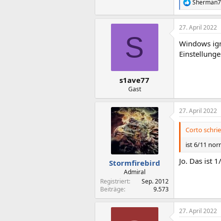
Sherman7
R
e
a
27. April 2022
k
S
t
Windows ign
i
o
Einstellunge
n
e
n
s1ave77
:
Gast
27. April 2022
Corto schrie
ist 6/11 nor
Jo. Das ist 
Stormfirebird
Admiral
Registriert
Sep. 2012
Beiträge
9.573
27. April 2022