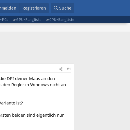
nmelden
Registrieren
Suche
g-PCs
GPU-Rangliste
CPU-Rangliste
#1
 die DPI deiner Maus an den
ss den Regler in Windows nicht an
ariante ist?
rsten beiden sind eigentlich nur