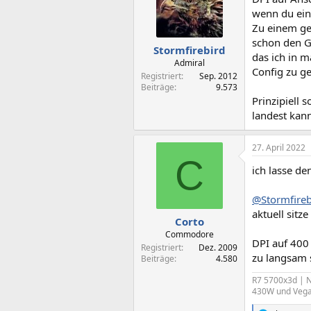
i
o
wenn du ein
n
Zu einem ge
e
schon den G
n
Stormfirebird
das ich in 
:
Admiral
Config zu g
Registriert
Sep. 2012
Beiträge
9.573
Prinzipiell 
landest kan
27. April 2022
C
ich lasse de
@Stormfireb
aktuell sitz
Corto
Commodore
DPI auf 400
Registriert
Dez. 2009
zu langsam s
Beiträge
4.580
R7 5700x3d | N
430W und Vega