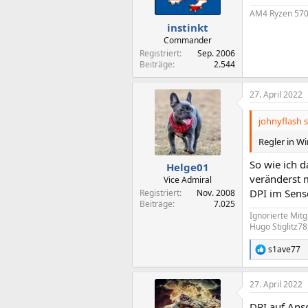
AM4 Ryzen 570
instinkt
Commander
Registriert
Sep. 2006
Beiträge
2.544
27. April 2022
johnyflash s
Regler in Wi
So wie ich 
Helge01
veränderst 
Vice Admiral
DPI im Sens
Registriert
Nov. 2008
Beiträge
7.025
Ignorierte Mitg
Hugo Stiglitz78
s1ave77
R
e
a
27. April 2022
k
t
DPI auf Ans