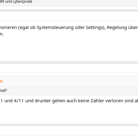
89
und
cyberpirate
orieren (egal ob Systemsteuerung oder Settings), Regelung übe
n.
b:
mal?
1/1 und 4/11 und drunter gehen auch keine Zähler verloren sind 