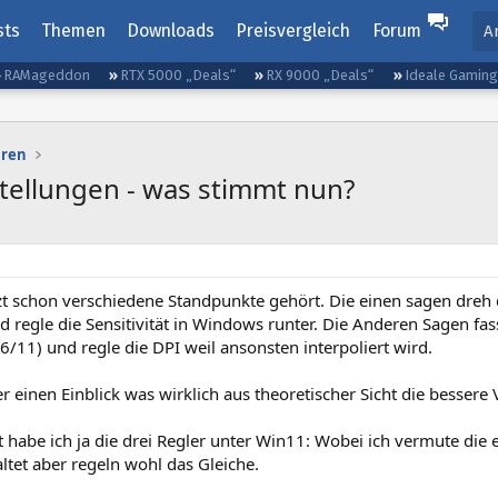
sts
Themen
Downloads
Preisvergleich
Forum
A
RAMageddon
RTX 5000 „Deals“
RX 9000 „Deals“
Ideale Gamin
uren
tellungen - was stimmt nun?
tzt schon verschiedene Standpunkte gehört. Die einen sagen dreh
 regle die Sensitivität in Windows runter. Die Anderen Sagen fa
 6/11) und regle die DPI weil ansonsten interpoliert wird.
er einen Einblick was wirklich aus theoretischer Sicht die bessere V
 habe ich ja die drei Regler unter Win11: Wobei ich vermute die e
ltet aber regeln wohl das Gleiche.