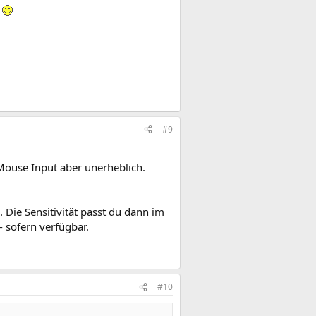
k
#9
Mouse Input aber unerheblich.
 Die Sensitivität passt du dann im
 sofern verfügbar.
#10