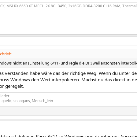
0X, MSI RX 6650 XT MECH 2X 8G, B450, 2x16GB DDR4-3200 CL16 RAM, Thermal
chrieb:
ndows nicht an (Einstellung 6/11) und regle die DPI weil ansonsten interpolie
das verstanden habe wäre das der richtige Weg. Wenn du unter d
muss Windows den Wert interpolieren. Machst du das direkt in de
or geregelt.
lieder
, gaelic, snoogans, Mensch_lein
chlag ist definitiv Käse. 6/11 in Windows und drunter mit Ausn