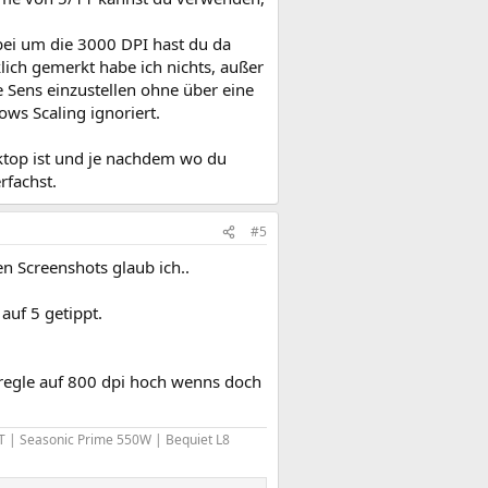
bei um die 3000 DPI hast du da
lich gemerkt habe ich nichts, außer
Sens einzustellen ohne über eine
s Scaling ignoriert.
sktop ist und je nachdem wo du
rfachst.
#5
en Screenshots glaub ich..
 auf 5 getippt.
 regle auf 800 dpi hoch wenns doch
 | Seasonic Prime 550W | Bequiet L8