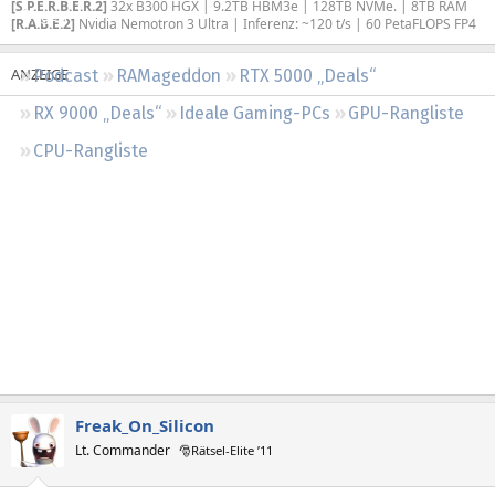
[S.P.E.R.B.E.R.2]
32x B300 HGX | 9.2TB HBM3e | 128TB NVMe. | 8TB RAM
Regeln
[R.A.B.E.2]
Nvidia Nemotron 3 Ultra | Inferenz: ~120 t/s | 60 PetaFLOPS FP4
Podcast
RAMageddon
RTX 5000 „Deals“
RX 9000 „Deals“
Ideale Gaming-PCs
GPU-Rangliste
CPU-Rangliste
Freak_On_Silicon
Lt. Commander
🎅Rätsel-Elite ’11