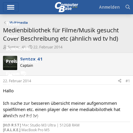
Hauptmenü
Anmelden
Multimedia
Ticker
Medienbibliothek für Filme/Musik gesucht
Tests
Cover Beschreibung etc (ähnlich wd tv hd)
E
E
Syntax_41
22. Februar 2014
Downloads
r
r
s
s
Syntax_41
Preisvergleich
t
t
Captain
e
e
l
l
Forum
l
l
22. Februar 2014
#1
e
t
Aktuelles
r
a
Hallo
m
Empfohlene Inhalte
Ich suche zur besseren übersicht meiner aufgenommen
Neue Beiträge
spielfilmen etc. einen player der eine mediabibilothek hat
ähnlich wd hd tv)
Neueste Aktivitäten
[H.O.R.S.T.]
Mac Studio M3 Ultra | 512GB RAM
Leserartikel
[F.A.L.K.E.]
MacBook Pro M5