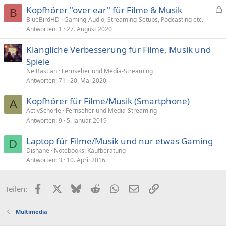
Kopfhörer "over ear" für Filme & Musik
B
e
BlueBirdHD
Gaming-Audio, Streaming-Setups, Podcasting etc.
Antworten
1
27. August 2020
s
p
Klangliche Verbesserung für Filme, Musik und
e
Spiele
r
NelBastian
Fernseher und Media-Streaming
r
Antworten
71
20. Mai 2020
t
Kopfhörer für Filme/Musik (Smartphone)
A
ActivSchorle
Fernseher und Media-Streaming
Antworten
9
5. Januar 2019
Laptop für Filme/Musik und nur etwas Gaming
D
Dishane
Notebooks: Kaufberatung
Antworten
3
10. April 2016
Facebook
X (Twitter)
Bluesky
Reddit
WhatsApp
E-Mail
Link
Teilen:
Multimedia