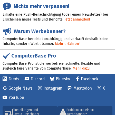
Nichts mehr verpassen!
Erhalte eine Push-Benachrichtigung (oder einen Newsletter) bei
Erscheinen neuer Tests und Berichte:
Jetzt anmelden!
Warum Werbebanner?
ComputerBase berichtet unabhängig und verkauft deshalb keine
Inhalte, sondern Werbebanner.
Mehr erfahren!
ComputerBase Pro
ComputerBase Pro ist die werbefreie, schnelle, flexible und
zugleich faire Variante von ComputerBase.
Mehr dazu!
Feeds
Discord
Bluesky
Facebook
Google News
Instagram
Mastodon
X
YouTube
Einstellungen und
Probleme mit einem
Layout-Umschalter
Werbebanner?