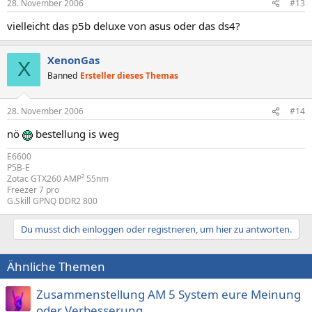
28. November 2006
#13
vielleicht das p5b deluxe von asus oder das ds4?
XenonGas
X
Banned
Ersteller dieses Themas
28. November 2006
#14
nö
bestellung is weg
E6600
P5B-E
Zotac GTX260 AMP² 55nm
Freezer 7 pro
G.Skill GPNQ DDR2 800
Du musst dich einloggen oder registrieren, um hier zu antworten.
Ähnliche Themen
Zusammenstellung AM 5 System eure Meinung
oder Verbesserung