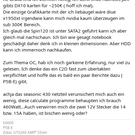
gibts DX10 karten für ~250€ ( hoff ich mal).
Die einzige Grafikkarte mit der ich liebäugel wäre diue
x1950xt irgendwie kann mich nvidia kaum überzeugen im
sub 300€ Bereich.
Ich glaub die Spin120 ist unter SATA2 geführt kann ich aber
gleich mal nachschaun. Ich bin wie gesagt notebook
geschädigt daher denk ich in kleinen dimensionen. Aber HDD
kann ich immernoch nachkaufen.
Zum Thema OC, hab ich noch garkeine Erfahrung, nur viel zu
gelesen. Ich denke das ein C2D fast zum übertakten
verpflichtet und hoffe das es bald ein paar Berichte dazu (
P5B-E) gibt.
achja das seasonic 430 netzteil verunsichert mich auch ein
wenig, diese calculate programme behaupten ich brauch
460Watt...Auch verwirren mich die zwei 12V Stecker die 14
bzw. 15A haben, ist bischen wenig oder?
E6600
P5B-E
Zotac GTX260 AMP² 55nm