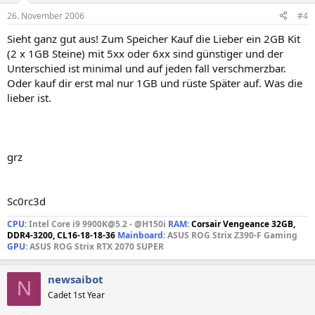
26. November 2006
#4
Sieht ganz gut aus! Zum Speicher Kauf die Lieber ein 2GB Kit
(2 x 1GB Steine) mit 5xx oder 6xx sind günstiger und der
Unterschied ist minimal und auf jeden fall verschmerzbar.
Oder kauf dir erst mal nur 1GB und rüste Später auf. Was die
lieber ist.
grz
Sc0rc3d
CPU:
Intel Core i9 9900K@5.2 - @H150i
RAM:
Corsair Vengeance 32GB,
DDR4-3200, CL16-18-18-36
Mainboard:
ASUS ROG Strix Z390-F Gaming
GPU:
ASUS ROG Strix RTX 2070 SUPER
newsaibot
N
Cadet 1st Year