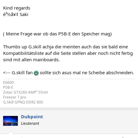
Kind regards
è³½å¥‡ Saki
( Meine Frage war ob das P5B-E den Speicher mag)
Thumbs up G.skill achja die meinten auch das sie bald eine
Kompatibilitätsliste auf die Seite stellen aber noch nicht fertig
sind mit allen mainboards.
<--- G.skill fan
sollte sich asus mal ne Scheibe abschneiden.
E6600
P5B-E
Zotac GTX260 AMP² 55nm
Freezer 7 pro
G.Skill GPNQ DDR2 800
Dubpoint
Lieutenant