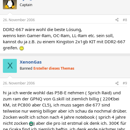
Captain
26. November 2006
#8
DDR2-667 wäre wohl die beste Lösung,
wenns kein Gamer-Ram, OC-Ram, LL-Ram etc. sein soll,
kannst du ja z.B. zu einem Kingston 2x1gb KIT mit DDR2-667
greifen.
XenonGas
X
Banned
Ersteller dieses Themas
26. November 2006
#9
hi ja ich werde wohkl das P5B-E nehmen ( Sprich Raid) und
zum ram der GPNQ von G.skill ist ziemlich billig ( 220€bei
KM, ist PC800 aber CL5), ich muss sagen die 677 sind
teilweise nur wenig billiger aber ich schau da nochmal drüber.
Zocken wollt ich schon nach 4 Jahre notebook ( sprich 4 jahre
nicht zocken
) aber die pro ist erstmal ok denk ich. 300€ für
ne Graka find ich ziemlich heftig, ich denk ende nächstes Jahr