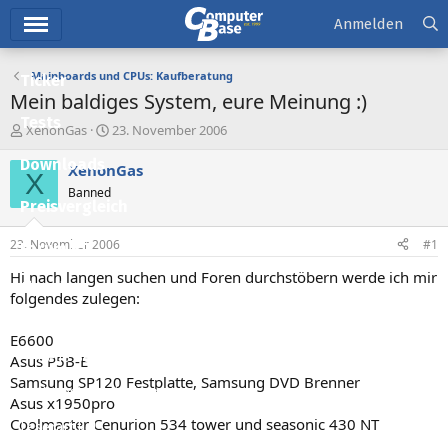
Hauptmenü
Anmelden
Mainboards und CPUs: Kaufberatung
Ticker
Mein baldiges System, eure Meinung :)
Tests
E
E
XenonGas
23. November 2006
r
r
Downloads
s
s
XenonGas
X
t
t
Banned
e
e
Preisvergleich
l
l
l
l
23. November 2006
#1
Forum
e
t
r
a
Hi nach langen suchen und Foren durchstöbern werde ich mir
Aktuelles
m
folgendes zulegen:
Empfohlene Inhalte
E6600
Neue Beiträge
Asus P5B-E
Samsung SP120 Festplatte, Samsung DVD Brenner
Neueste Aktivitäten
Asus x1950pro
Coolmaster Cenurion 534 tower und seasonic 430 NT
Leserartikel