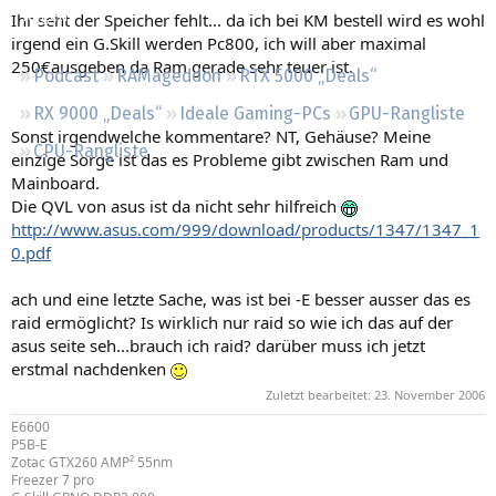
Regeln
Ihr seht der Speicher fehlt... da ich bei KM bestell wird es wohl
irgend ein G.Skill werden Pc800, ich will aber maximal
250€ausgeben da Ram gerade sehr teuer ist.
Podcast
RAMageddon
RTX 5000 „Deals“
RX 9000 „Deals“
Ideale Gaming-PCs
GPU-Rangliste
Sonst irgendwelche kommentare? NT, Gehäuse? Meine
CPU-Rangliste
einzige Sorge ist das es Probleme gibt zwischen Ram und
Mainboard.
Die QVL von asus ist da nicht sehr hilfreich
http://www.asus.com/999/download/products/1347/1347_1
0.pdf
ach und eine letzte Sache, was ist bei -E besser ausser das es
raid ermöglicht? Is wirklich nur raid so wie ich das auf der
asus seite seh...brauch ich raid? darüber muss ich jetzt
erstmal nachdenken
Zuletzt bearbeitet:
23. November 2006
E6600
P5B-E
Zotac GTX260 AMP² 55nm
Freezer 7 pro