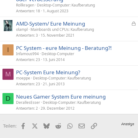
Rollkragen
Desktop-Computer: Kaufberatung
Antworten
18
1. August 2023
AMD-System/ Eure Meinung
e
olampl
Mainboards und CPUs: Kaufberatung
Antworten
3
15. November 2021
s
p
PC System - eure Meinung - Beratung?!
e
I
Infamous994
Desktop-Computer
r
Antworten
23
13. Juni 2014
r
t
PC-System Eure Meinung?
M
moeppe
Desktop-Computer: Kaufberatung
Antworten
23
21. Juni 2013
Neues Gamer System Eure meinung
D
DerallesEsser
Desktop-Computer: Kaufberatung
Antworten
2
29. Dezember 2012
Facebook
X (Twitter)
Bluesky
Reddit
WhatsApp
E-Mail
Link
Teilen: