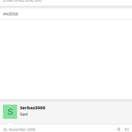
G.Skill GPNQ DDR2 800
Serbas3000
S
Gast
26. November 2006
#2