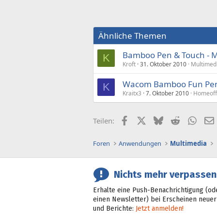
Ähnliche Themen
Bamboo Pen & Touch - M
K
Kroft
31. Oktober 2010
Multimed
Wacom Bamboo Fun Pen 
K
Kraitx3
7. Oktober 2010
Homeoffi
Facebook
X (Twitter)
Bluesky
Reddit
What
Teilen:
Foren
Anwendungen
Multimedia
Nichts mehr verpassen
Erhalte eine Push-Benachrichtigung (od
einen Newsletter) bei Erscheinen neuer
und Berichte:
Jetzt anmelden!