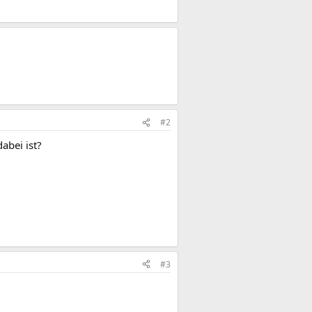
#2
abei ist?
#3