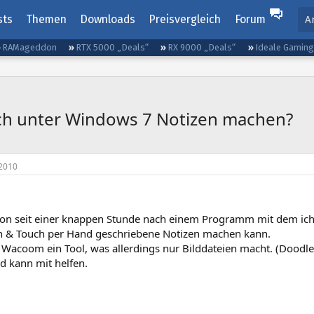
sts
Themen
Downloads
Preisvergleich
Forum
A
RAMageddon
RTX 5000 „Deals“
RX 9000 „Deals“
Ideale Gamin
h unter Windows 7 Notizen machen?
2010
hon seit einer knappen Stunde nach einem Programm mit dem i
& Touch per Hand geschriebene Notizen machen kann.
 Wacoom ein Tool, was allerdings nur Bilddateien macht. (Doodle
d kann mit helfen.