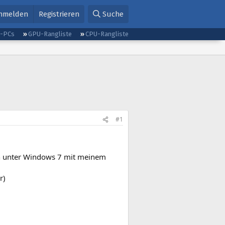
nmelden
Registrieren
Suche
g-PCs
GPU-Rangliste
CPU-Rangliste
#1
ch unter Windows 7 mit meinem
r)