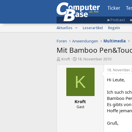
Ticker
Te
Podcast
Aktuelles
Leserartikel
Regeln
Foren
Anwendungen
Multimedia
Mit Bamboo Pen&Touc
E
E
Kroft
18. November 2010
r
r
s
s
18. November 
t
t
K
Hi Leute,
e
e
l
l
l
l
Ich such sc
e
t
Bamboo Pen 
Kroft
r
a
Es gibts von
m
Gast
Hoffe jeman
Gruß,