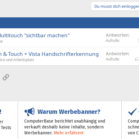
Du musst dich einloggen
ultitouch "sichtbar machen"
Antworten
Aufrufe
ia
& Touch + Vista Handschrifterkennung
Antworten
Aufrufe
2.
ce und Arbeitsplatz
sApp
E-Mail
Link
Warum Werbebanner?
!
ComputerBase berichtet unabhängig und
Compu
er
verkauft deshalb keine Inhalte, sondern
schne
 Tests
Werbebanner.
Mehr erfahren!
von 