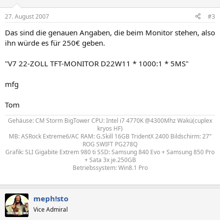
27. August 2007
#3
Das sind die genauen Angaben, die beim Monitor stehen, also
ihn würde es für 250€ geben.
"V7 22-ZOLL TFT-MONITOR D22W11 * 1000:1 * 5MS"
mfg
Tom
Gehäuse: CM Storm BigTower CPU: Intel i7 4770K @4300Mhz Wakü(cuplex
kryos HF)
MB: ASRock Extreme6/AC RAM: G.Skill 16GB TridentX 2400 Bildschirm: 27"
ROG SWIFT PG278Q
Grafik: SLI Gigabite Extrem 980 ti SSD: Samsung 840 Evo + Samsung 850 Pro
+ Sata 3x je.250GB
Betriebssystem: Win8.1 Pro
meph!sto
Vice Admiral