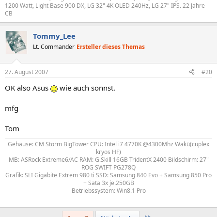
1200 Watt, Light Base 900 DX, LG 32" 4K OLED 240Hz, LG 27" IPS. 22 Jahre
CB
Tommy_Lee
Lt. Commander
Ersteller dieses Themas
27. August 2007
#20
OK also Asus
wie auch sonnst.
mfg
Tom
Gehäuse: CM Storm BigTower CPU: Intel i7 4770K @4300Mhz Wakü(cuplex
kryos HF)
MB: ASRock Extreme6/AC RAM: G.Skill 16GB TridentX 2400 Bildschirm: 27"
ROG SWIFT PG278Q
Grafik: SLI Gigabite Extrem 980 ti SSD: Samsung 840 Evo + Samsung 850 Pro
+ Sata 3x je.250GB
Betriebssystem: Win8.1 Pro