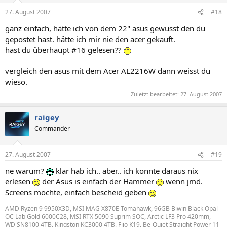
27. August 2007
#18
ganz einfach, hätte ich von dem 22" asus gewusst den du
gepostet hast. hätte ich mir nie den acer gekauft.
hast du überhaupt #16 gelesen??
vergleich den asus mit dem Acer AL2216W dann weisst du
wieso.
Zuletzt bearbeitet:
27. August 2007
raigey
Commander
27. August 2007
#19
ne warum?
klar hab ich.. aber.. ich konnte daraus nix
erlesen
der Asus is einfach der Hammer
wenn jmd.
Screens möchte, einfach bescheid geben
AMD Ryzen 9 9950X3D, MSI MAG X870E Tomahawk, 96GB Biwin Black Opal
OC Lab Gold 6000C28, MSI RTX 5090 Suprim SOC, Arctic LF3 Pro 420mm,
WD SN8100 4TB, Kingston KC3000 4TB, Fiio K19, Be-Quiet Straight Power 11