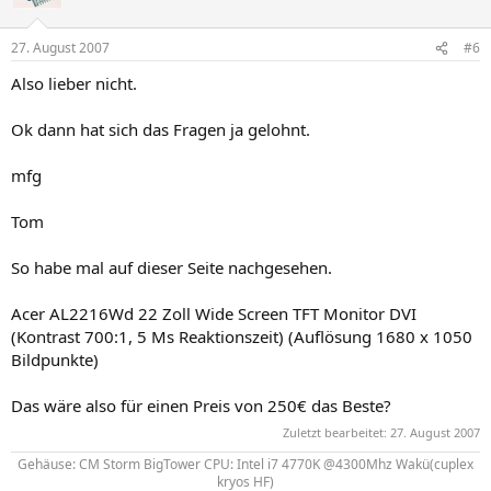
27. August 2007
#6
Also lieber nicht.
Ok dann hat sich das Fragen ja gelohnt.
mfg
Tom
So habe mal auf dieser Seite nachgesehen.
Acer AL2216Wd 22 Zoll Wide Screen TFT Monitor DVI
(Kontrast 700:1, 5 Ms Reaktionszeit) (Auflösung 1680 x 1050
Bildpunkte)
Das wäre also für einen Preis von 250€ das Beste?
Zuletzt bearbeitet:
27. August 2007
Gehäuse: CM Storm BigTower CPU: Intel i7 4770K @4300Mhz Wakü(cuplex
kryos HF)