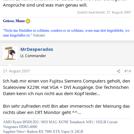
Ansprüche sind und was man genau will.
Zuletzt bearbeitet:
27. August 2007
Grüsse, Manu
"Nicht das Hinfallen ist schlimm, sondern es ist schlimm, wenn man dort liegenbleibt, wo
man hingefallen ist."
Sokrates
MrDesperados
Lt. Commander
27. August 2007
#14
Ich hab mir einen von Fujitsu Siemens Computers geholt, den
Scaleoview X22W. Hat VGA + DVI Ausgänge. Die Technischen
Daten kenn ich nun nicht aus dem Kopf leider...
Bin sehr zufrieden mit! Bin aber immernoch der Meinung das
nichts über ein CRT Monitor geht ^^...
AMD Ryzen 9950X3D2 / MSI MAG X670E Tomahawk WiFi / 192GB Corsair
Vengeance DDR5-6000
Sapphire Nitro+ Radeon RX 7900 XTX Vapor-X 24GB