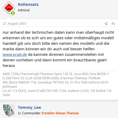
Rollensatz
Admiral
27. August 2007
#2
nur anhand der technischen daten kann man überhaupt nicht
erkennen ob es sich um ein gutes oder mittelmäßiges modell
handelt gib uns doch bitte den namen des modells und die
marke dann können wir dir auch viel besser helfen
www.prad.de
da kannste direinen zusammenstellen mit
deinen vorlieben und dann kommt ein brauchbares geärt
heraus
AMD 7700x,Thermalright Phantom Spirit 120 SE, Asus ROG Strix B650E-F
G.Skill Flare X5 CL30 32GB DDR5-6000, Enermax Platimax 750Watt
WD_Black SN850X 1TB, Gamakay TK75HE V2, Z1 Pro, Palit Geforce 4070
JetStream
LG 42" C3 OLED, Aune X1s@STAX SRS 7106, Audeze LCD2C, FD Define 7 B.
Solid
Tommy_Lee
Lt. Commander
Ersteller dieses Themas