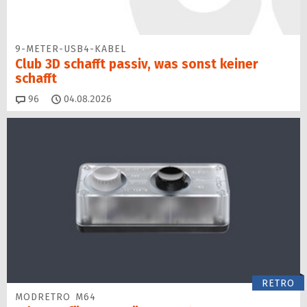
9-METER-USB4-KABEL
Club 3D schafft passiv, was sonst keiner
schafft
Kommentare
96
04.08.2026
RETRO
MODRETRO M64