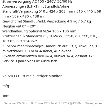
Stromversorgung AC 100 - 240V, 50/60 Hz
Abmessungen BxHxT mit Standfuß/ohne
Standfuß/Verpackung 510 x 424 x 203 mm / 510 x 415 x 68
mm / 569 x 480 x 138 mm
Gewicht mit Standfuß/inkl. Verpackung 4.9 kg / 6.7 kg
Neigbarkeit 0° ~ 20°
Wandhalterung optional VESA 100 x 100 mm
Prüfzeichen & Standards CE, TÜV/GS, FCC-B, CB, CCC, cUL,
TCO´03, ISO 13406-2
Zubehör mehrsprachiges Handbuch auf CD, Quickguide, 1.8
m Netzkabel, 1.8 m VGA Kabel, Audiokabel
Pixelfehlertoleranzen hell <= 4, dunkel <= 4, gesamt <= 9
Service 3 Jahre Vor-Ort Austausch
VX924 LCD ist mein jetziger Monitor.
mfg
Tom
Gehäuse: CM Storm BigTower CPU: Intel i7 4770K @4300Mhz Wakü(cuplex