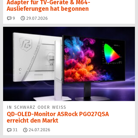
Adapter für TV-Geräte & M64-
Auslieferungen hat begon­nen
Kommentare
9
29.07.2026
IN SCHWARZ ODER WEISS
QD-OLED-Monitor ASRock PGO27QSA
erreicht den Markt
Kommentare
31
24.07.2026