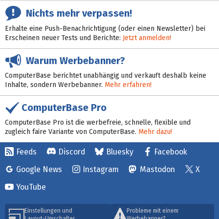
Nichts mehr verpassen!
Erhalte eine Push-Benachrichtigung (oder einen Newsletter) bei
Erscheinen neuer Tests und Berichte:
Jetzt anmelden!
Warum Werbebanner?
ComputerBase berichtet unabhängig und verkauft deshalb keine
Inhalte, sondern Werbebanner.
Mehr erfahren!
ComputerBase Pro
ComputerBase Pro ist die werbefreie, schnelle, flexible und
zugleich faire Variante von ComputerBase.
Mehr dazu!
Feeds
Discord
Bluesky
Facebook
Google News
Instagram
Mastodon
X
YouTube
Einstellungen und
Probleme mit einem
Layout-Umschalter
Werbebanner?