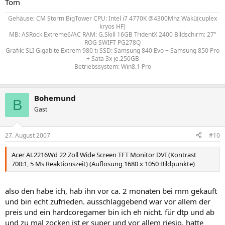
Tom
Gehäuse: CM Storm BigTower CPU: Intel i7 4770K @4300Mhz Wakü(cuplex
kryos HF)
MB: ASRock Extreme6/AC RAM: G.Skill 16GB TridentX 2400 Bildschirm: 27"
ROG SWIFT PG278Q
Grafik: SLI Gigabite Extrem 980 ti SSD: Samsung 840 Evo + Samsung 850 Pro
+ Sata 3x je.250GB
Betriebssystem: Win8.1 Pro
Bohemund
B
Gast
27. August 2007
#10
Acer AL2216Wd 22 Zoll Wide Screen TFT Monitor DVI (Kontrast
700:1, 5 Ms Reaktionszeit) (Auflösung 1680 x 1050 Bildpunkte)
also den habe ich, hab ihn vor ca. 2 monaten bei mm gekauft
und bin echt zufrieden. ausschlaggebend war vor allem der
preis und ein hardcoregamer bin ich eh nicht. für dtp und ab
und zu mal zocken ist er super und vor allem riesig. hatte