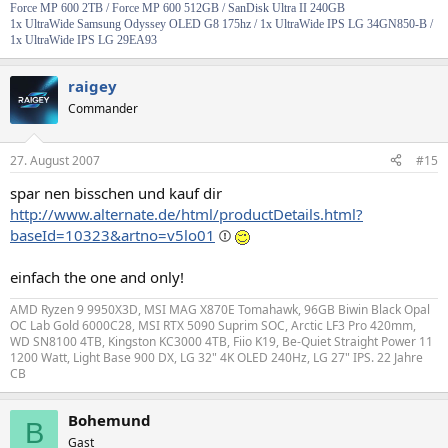
Force MP 600 2TB /
Force MP 600 512GB / SanDisk Ultra II 240GB
1x
UltraWide
Samsung Odyssey OLED G8 175hz / 1x UltraWide IPS LG 34GN850-B /
1x UltraWide IPS LG 29EA93
raigey
Commander
27. August 2007
#15
spar nen bisschen und kauf dir
http://www.alternate.de/html/productDetails.html?
baseId=10323&artno=v5lo01
einfach the one and only!
AMD Ryzen 9 9950X3D, MSI MAG X870E Tomahawk, 96GB Biwin Black Opal
OC Lab Gold 6000C28, MSI RTX 5090 Suprim SOC, Arctic LF3 Pro 420mm,
WD SN8100 4TB, Kingston KC3000 4TB, Fiio K19, Be-Quiet Straight Power 11
1200 Watt, Light Base 900 DX, LG 32" 4K OLED 240Hz, LG 27" IPS. 22 Jahre
CB
Bohemund
B
Gast