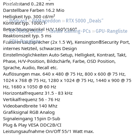
Pixelabstand 0..282 mm
Regeln
Darstellbare Farben 16.2 Mio
Helligkeit typ. 300 cd/m²
Podcast
RAMageddon
RTX 5000 „Deals“
Kontrast typ. 1000:1
Betrachtungswinkel H/V 160°/160°
RX 9000 „Deals“
Ideale Gaming-PCs
GPU-Rangliste
Reaktionszeit typ. 5 ms
CPU-Rangliste
Features Lautsprecher (2x 1.5 W), Kensington®Security Port,
internes Netzteil, schwarzes Design
Einstellmöglichkeiten Auto-Setup, Helligkeit, Kontrast, Takt,
Phase, H/V-Position, Bildschärfe, Farbe, OSD Position,
Sprache, Audio, Recall etc.
Auflösungen max. 640 x 480 @ 75 Hz, 800 x 600 @ 75 Hz,
1024 x 768 @ 75 Hz, 1280 x 1024 @ 75 Hz, 1440 x 900 @ 75
Hz, 1680 x 1050 @ 60 Hz
Horizontalfrequenz 31.5 - 83 kHz
Vertikalfrequenz 56 - 76 Hz
Videobandbreite 140 Mhz
Grafiksignal RGB Analog
Signaleingang 15pin D-Sub
Plug & Play VESA DDC2B/CI
Leistungsaufnahme On/Off 55/1 Watt max.