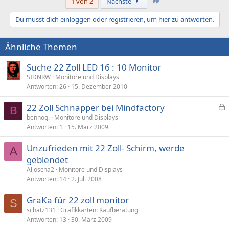
Letzte
1 von 2
Nächste
Du musst dich einloggen oder registrieren, um hier zu antworten.
Ähnliche Themen
Suche 22 Zoll LED 16 : 10 Monitor
SIDNRW
Monitore und Displays
Antworten
26
15. Dezember 2010
22 Zoll Schnapper bei Mindfactory
B
e
bennog.
Monitore und Displays
Antworten
1
15. März 2009
s
p
Unzufrieden mit 22 Zoll- Schirm, werde
e
A
geblendet
r
Aljoscha2
Monitore und Displays
r
Antworten
14
2. Juli 2008
t
GraKa für 22 zoll monitor
S
schatz131
Grafikkarten: Kaufberatung
Antworten
13
30. März 2009