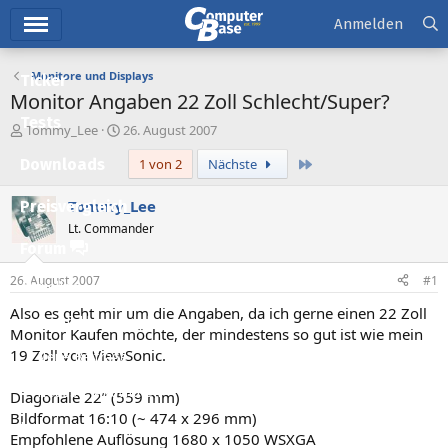
Hauptmenü
Anmelden
Monitore und Displays
Ticker
Monitor Angaben 22 Zoll Schlecht/Super?
Tests
E
E
Tommy_Lee
26. August 2007
r
r
Letzte
Downloads
1 von 2
Nächste
s
s
t
t
e
e
Tommy_Lee
Preisvergleich
l
l
Lt. Commander
l
l
Forum
e
t
r
a
26. August 2007
#1
Aktuelles
m
Also es geht mir um die Angaben, da ich gerne einen 22 Zoll
Empfohlene Inhalte
Monitor Kaufen möchte, der mindestens so gut ist wie mein
19 Zoll von ViewSonic.
Neue Beiträge
Neueste Aktivitäten
Diagonale 22” (559 mm)
Bildformat 16:10 (~ 474 x 296 mm)
Leserartikel
Empfohlene Auflösung 1680 x 1050 WSXGA