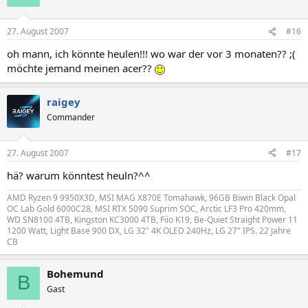
27. August 2007
#16
oh mann, ich könnte heulen!!! wo war der vor 3 monaten?? ;(
möchte jemand meinen acer??
raigey
Commander
27. August 2007
#17
hä? warum könntest heuln?^^
AMD Ryzen 9 9950X3D, MSI MAG X870E Tomahawk, 96GB Biwin Black Opal
OC Lab Gold 6000C28, MSI RTX 5090 Suprim SOC, Arctic LF3 Pro 420mm,
WD SN8100 4TB, Kingston KC3000 4TB, Fiio K19, Be-Quiet Straight Power 11
1200 Watt, Light Base 900 DX, LG 32" 4K OLED 240Hz, LG 27" IPS. 22 Jahre
CB
Bohemund
B
Gast