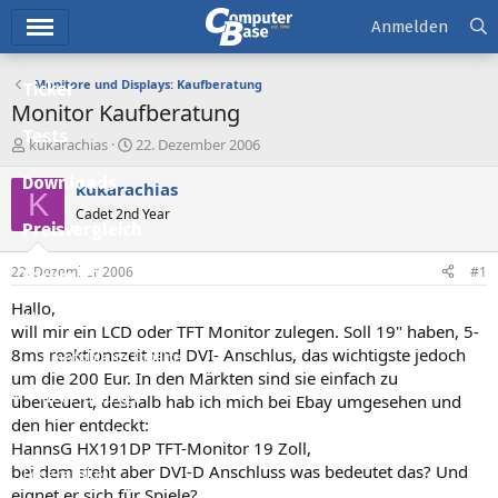
Hauptmenü
Anmelden
Monitore und Displays: Kaufberatung
Ticker
Monitor Kaufberatung
Tests
E
E
kukarachias
22. Dezember 2006
r
r
Downloads
s
s
kukarachias
K
t
t
Cadet 2nd Year
e
e
Preisvergleich
l
l
l
l
22. Dezember 2006
#1
Forum
e
t
r
a
Hallo,
Aktuelles
m
will mir ein LCD oder TFT Monitor zulegen. Soll 19" haben, 5-
8ms reaktionszeit und DVI- Anschlus, das wichtigste jedoch
Empfohlene Inhalte
um die 200 Eur. In den Märkten sind sie einfach zu
Neue Beiträge
überteuert, deshalb hab ich mich bei Ebay umgesehen und
den hier entdeckt:
Neueste Aktivitäten
HannsG HX191DP TFT-Monitor 19 Zoll,
bei dem steht aber DVI-D Anschluss was bedeutet das? Und
Leserartikel
eignet er sich für Spiele?