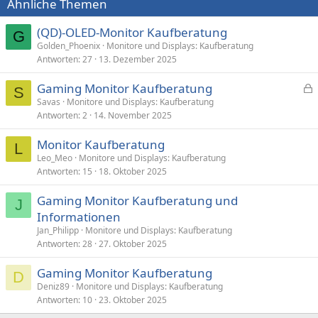
Ähnliche Themen
(QD)-OLED-Monitor Kaufberatung
G
Golden_Phoenix
Monitore und Displays: Kaufberatung
Antworten
27
13. Dezember 2025
Gaming Monitor Kaufberatung
S
e
Savas
Monitore und Displays: Kaufberatung
Antworten
2
14. November 2025
s
p
Monitor Kaufberatung
e
L
Leo_Meo
Monitore und Displays: Kaufberatung
r
Antworten
15
18. Oktober 2025
r
t
Gaming Monitor Kaufberatung und
J
Informationen
Jan_Philipp
Monitore und Displays: Kaufberatung
Antworten
28
27. Oktober 2025
Gaming Monitor Kaufberatung
D
Deniz89
Monitore und Displays: Kaufberatung
Antworten
10
23. Oktober 2025