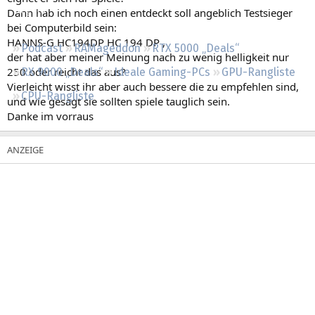
Regeln
Dann hab ich noch einen entdeckt soll angeblich Testsieger
bei Computerbild sein:
HANNS-G HC194DP HC 194 DP ,
Podcast
RAMageddon
RTX 5000 „Deals“
der hat aber meiner Meinung nach zu wenig helligkeit nur
250 oder reicht das aus?
RX 9000 „Deals“
Ideale Gaming-PCs
GPU-Rangliste
Vierleicht wisst ihr aber auch bessere die zu empfehlen sind,
CPU-Rangliste
und wie gesagt sie sollten spiele tauglich sein.
Danke im vorraus