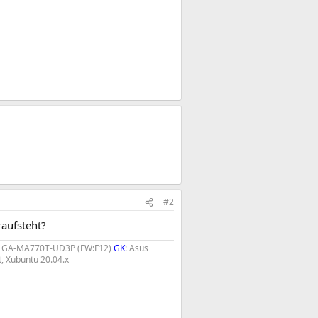
#2
raufsteht?
te GA-MA770T-UD3P (FW:F12)
GK
: Asus
, Xubuntu 20.04.x