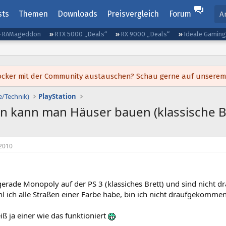
sts
Themen
Downloads
Preisvergleich
Forum
A
RAMageddon
RTX 5000 „Deals“
RX 9000 „Deals“
Ideale Gamin
h locker mit der Community austauschen? Schau gerne auf unsere
e/Technik)
PlayStation
 kann man Häuser bauen (klassische B
2010
 gerade Monopoly auf der PS 3 (klassiches Brett) und sind nich
l ich alle Straßen einer Farbe habe, bin ich nicht draufgekomme
eiß ja einer wie das funktioniert