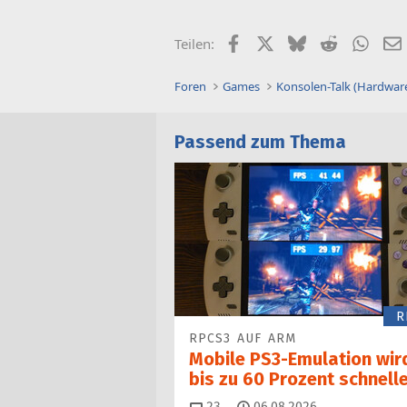
Facebook
X (Twitter)
Bluesky
Reddit
What
Teilen:
Foren
Games
Konsolen-Talk (Hardwar
Passend zum Thema
R
RPCS3 AUF ARM
Mobile PS3-Emulation wir
bis zu 60 Prozent schnell
Kommentare
23
06.08.2026