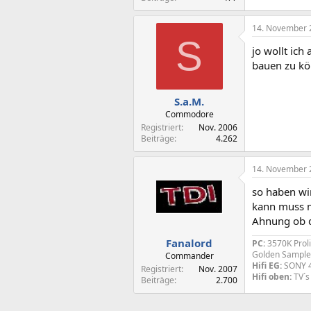
14. November 
S
jo wollt ich
bauen zu k
S.a.M.
Commodore
Registriert
Nov. 2006
Beiträge
4.262
14. November 
so haben wir
kann muss m
Ahnung ob da
Fanalord
PC:
3570K Prol
Golden Sample
Commander
Hifi EG:
SONY 46
Registriert
Nov. 2007
Hifi oben:
TV´s
Beiträge
2.700