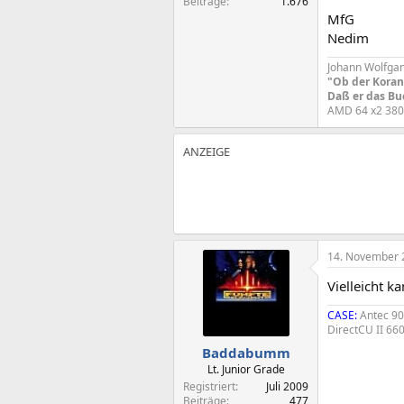
Beiträge
1.676
MfG
Nedim
Johann Wolfga
"Ob der Koran 
Daß er das Buc
AMD 64 x2 38
14. November 
Vielleicht k
CASE:
Antec 9
DirectCU II 66
Baddabumm
Lt. Junior Grade
Registriert
Juli 2009
Beiträge
477