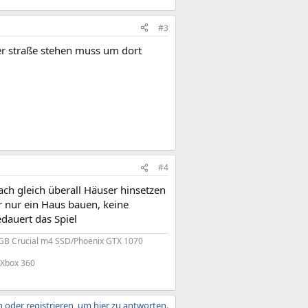
#3
der straße stehen muss um dort
#4
ach gleich überall Häuser hinsetzen
 nur ein Haus bauen, keine
edauert das Spiel
GB Crucial m4 SSD/Phoenix GTX 1070
 Xbox 360
 oder registrieren, um hier zu antworten.