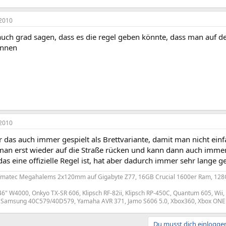
2010
 auch grad sagen, dass es die regel geben könnte, dass man auf 
önnen
2010
 das auch immer gespielt als Brettvariante, damit man nicht einf
an erst wieder auf die Straße rücken und kann dann auch immer
s eine offizielle Regel ist, hat aber dadurch immer sehr lange g
imatec Megahalems 2x120mm auf Gigabyte Z77, 16GB Crucial 1600er Ram, 128
" W4000, Onkyo TX-SR 606, Klipsch RF-82ii, Klipsch RP-450C, Quantum 605, Wii,
 Samsung 40C579/40D579, Yamaha AVR 371, Jamo S606 5.0, Xbox360, Xbox ONE
Du musst dich einloggen