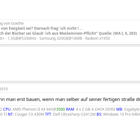
ng von Goethe
von Ewigkeit sei? Darnach frag' ich nicht ! ...
h der Bücher sei Glaub' ich aus Mosleminen-Pflicht" Quelle: (WA I, 6, 203)
00+ - 1,5GB@533MHz - Samsung 320GB@16MB - Radeon x1950
2010
ann man erst bauen, wenn man selber auf seiner fertigen straße d
02
CPU
: AMD Phenom II X4 945@
3500
RAM
: 4 x 2 GB A-DATA DDR3
MB
: Gigaby
00 TI
NT
: Cougar CX 430W
TFT
: Dell Ultrasharp U2412M
BS:
Windows 10 Pro 64bit