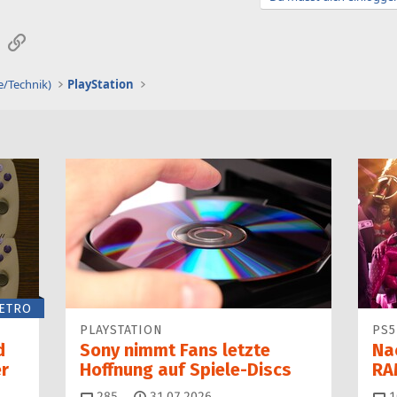
sApp
E-Mail
Link
e/Technik)
PlayStation
ETRO
PLAYSTATION
PS5
d
Sony nimmt Fans letzte
Na
er
Hoffnung auf Spiele-Discs
RA
Kommentare
285
31.07.2026
1