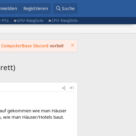
nmelden
Registrieren
Suche
g-PCs
GPU-Rangliste
CPU-Rangliste
m
ComputerBase Discord
vorbei!
rett)
#1
t drauf gekommen wie man Häuser
n, wie man Häuser/Hotels baut.