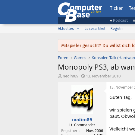
Ticker
Te
Podcast
Aktuelles
Leserartikel
Regeln
Mitspieler gesucht? Du willst dic
Foren
Games
Konsolen-Talk (Hardwar
Monopoly PS3, ab wann
E
E
nedim89
13. November 2010
r
r
s
s
13. November 
t
t
Guten Tag,
e
e
l
l
l
l
wir spielen
e
t
baut. Obwoh
nedim89
r
a
m
Lt. Commander
Vielleicht w
Registriert
Nov. 2006