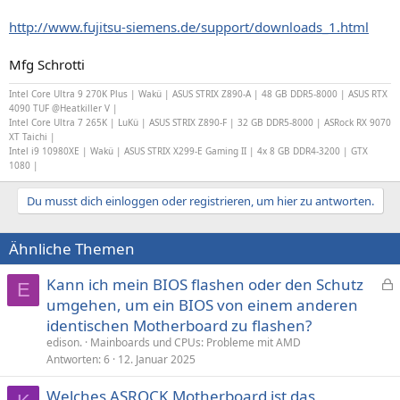
http://www.fujitsu-siemens.de/support/downloads_1.html
Mfg Schrotti
Intel Core Ultra 9 270K Plus | Wakü | ASUS STRIX Z890-A | 48 GB DDR5-8000 | ASUS RTX
4090 TUF @Heatkiller V |
Intel Core Ultra 7 265K | LuKü | ASUS STRIX Z890-F | 32 GB DDR5-8000 | ASRock RX 9070
XT Taichi |
Intel i9 10980XE | Wakü | ASUS STRIX X299-E Gaming II | 4x 8 GB DDR4-3200 | GTX
1080 |
Du musst dich einloggen oder registrieren, um hier zu antworten.
Ähnliche Themen
Kann ich mein BIOS flashen oder den Schutz
E
e
umgehen, um ein BIOS von einem anderen
s
identischen Motherboard zu flashen?
p
edison.
Mainboards und CPUs: Probleme mit AMD
e
Antworten
6
12. Januar 2025
r
Welches ASROCK Motherboard ist das
r