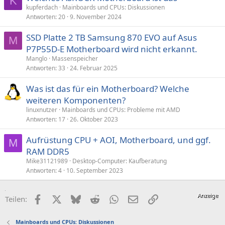
K
t
kupferdach
Mainboards und CPUs: Diskussionen
Antworten
20
9. November 2024
SSD Platte 2 TB Samsung 870 EVO auf Asus
M
P7P55D-E Motherboard wird nicht erkannt.
Manglo
Massenspeicher
Antworten
33
24. Februar 2025
Was ist das für ein Motherboard? Welche
weiteren Komponenten?
linuxnutzer
Mainboards und CPUs: Probleme mit AMD
Antworten
17
26. Oktober 2023
Aufrüstung CPU + AOI, Motherboard, und ggf.
M
RAM DDR5
Mike31121989
Desktop-Computer: Kaufberatung
Antworten
4
10. September 2023
Facebook
X (Twitter)
Bluesky
Reddit
WhatsApp
E-Mail
Link
Teilen:
Mainboards und CPUs: Diskussionen