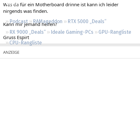
Was da für ein Motherboard drinne ist kann ich leider
Regeln
nirgends was finden.
Podcast
RAMageddon
RTX 5000 „Deals“
Kann mir jemand helfen?
RX 9000 „Deals“
Ideale Gaming-PCs
GPU-Rangliste
Gruss Espirt
CPU-Rangliste