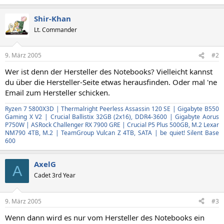
Shir-Khan
Lt. Commander
9. März 2005
#2
Wer ist denn der Hersteller des Notebooks? Vielleicht kannst
du über die Hersteller-Seite etwas herausfinden. Oder mal 'ne
Email zum Hersteller schicken.
Ryzen 7 5800X3D | Thermalright Peerless Assassin 120 SE | Gigabyte B550
Gaming X V2 | Crucial Ballistix 32GB (2x16), DDR4-3600 | Gigabyte Aorus
P750W | ASRock Challenger RX 7900 GRE | Crucial P5 Plus 500GB, M.2 Lexar
NM790 4TB, M.2 | TeamGroup Vulcan Z 4TB, SATA | be quiet! Silent Base
600
AxelG
A
Cadet 3rd Year
9. März 2005
#3
Wenn dann wird es nur vom Hersteller des Notebooks ein