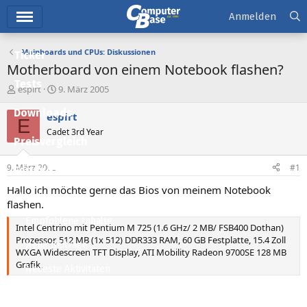
Hauptmenü
Anmelden
Mainboards und CPUs: Diskussionen
Ticker
Motherboard von einem Notebook flashen?
Tests
E
E
espirt
9. März 2005
r
r
Downloads
s
s
espirt
E
t
t
Cadet 3rd Year
e
e
Preisvergleich
l
l
l
l
9. März 2005
#1
Forum
e
t
r
a
Hallo ich möchte gerne das Bios von meinem Notebook
Aktuelles
m
flashen.
Empfohlene Inhalte
Intel Centrino mit Pentium M 725 (1.6 GHz/ 2 MB/ FSB400 Dothan)
Prozessor, 512 MB (1x 512) DDR333 RAM, 60 GB Festplatte, 15.4 Zoll
Neue Beiträge
WXGA Widescreen TFT Display, ATI Mobility Radeon 9700SE 128 MB
Grafik,
Neueste Aktivitäten
Leserartikel