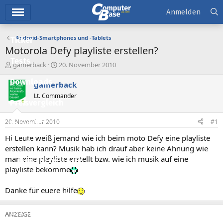
Hauptmenü
Anmelden
Android-Smartphones und -Tablets
Ticker
Motorola Defy playliste erstellen?
Tests
E
E
gamerback
20. November 2010
r
r
Downloads
s
s
gamerback
t
t
Lt. Commander
e
e
Preisvergleich
l
l
l
l
20. November 2010
#1
Forum
e
t
r
a
Hi Leute weiß jemand wie ich beim moto Defy eine playliste
Aktuelles
m
erstellen kann? Musik hab ich drauf aber keine Ahnung wie
man eine playliste erstellt bzw. wie ich musik auf eine
Empfohlene Inhalte
playliste bekomme
Neue Beiträge
Danke für euere hilfe
Neueste Aktivitäten
Leserartikel