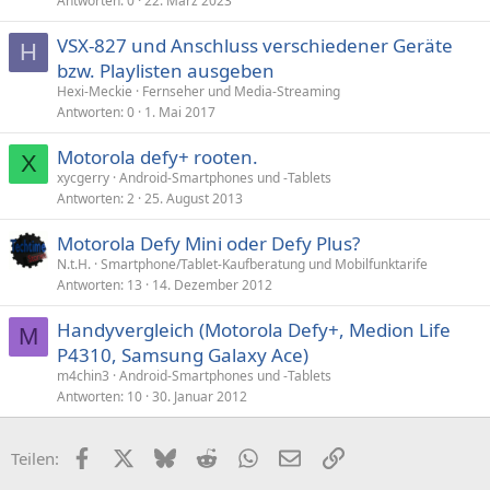
Antworten
0
22. März 2023
VSX-827 und Anschluss verschiedener Geräte
H
bzw. Playlisten ausgeben
Hexi-Meckie
Fernseher und Media-Streaming
Antworten
0
1. Mai 2017
Motorola defy+ rooten.
X
xycgerry
Android-Smartphones und -Tablets
Antworten
2
25. August 2013
Motorola Defy Mini oder Defy Plus?
N.t.H.
Smartphone/Tablet-Kaufberatung und Mobilfunktarife
Antworten
13
14. Dezember 2012
Handyvergleich (Motorola Defy+, Medion Life
M
P4310, Samsung Galaxy Ace)
m4chin3
Android-Smartphones und -Tablets
Antworten
10
30. Januar 2012
Facebook
X (Twitter)
Bluesky
Reddit
WhatsApp
E-Mail
Link
Teilen: