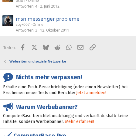
osf81
Online
Antworten
4
2. Juni 2012
msn messenger probleme
zoyk007
Online
Antworten
3
12. Oktober 2011
Facebook
X (Twitter)
Bluesky
Reddit
WhatsApp
E-Mail
Link
Teilen:
Webseiten und soziale Netzwerke
Nichts mehr verpassen!
Erhalte eine Push-Benachrichtigung (oder einen Newsletter) bei
Erscheinen neuer Tests und Berichte:
Jetzt anmelden!
Warum Werbebanner?
ComputerBase berichtet unabhängig und verkauft deshalb keine
Inhalte, sondern Werbebanner.
Mehr erfahren!
ComputerBase Pro