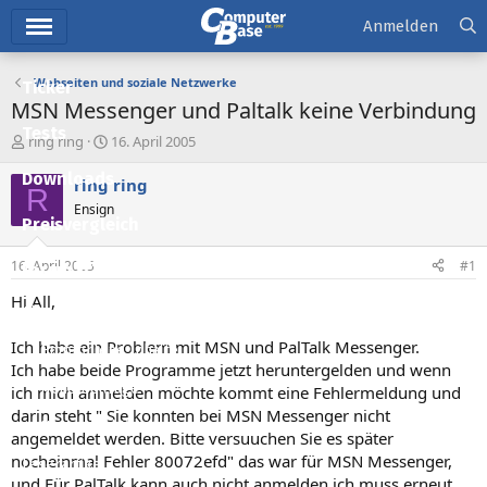
Hauptmenü
Anmelden
Webseiten und soziale Netzwerke
Ticker
MSN Messenger und Paltalk keine Verbindung
Tests
E
E
ring ring
16. April 2005
r
r
Downloads
s
s
ring ring
R
t
t
Ensign
e
e
Preisvergleich
l
l
l
l
16. April 2005
#1
Forum
e
t
r
a
Hi All,
Aktuelles
m
Ich habe ein Problem mit MSN und PalTalk Messenger.
Empfohlene Inhalte
Ich habe beide Programme jetzt heruntergelden und wenn
Neue Beiträge
ich mich anmelden möchte kommt eine Fehlermeldung und
darin steht " Sie konnten bei MSN Messenger nicht
Neueste Aktivitäten
angemeldet werden. Bitte versuuchen Sie es später
nocheinmal Fehler 80072efd" das war für MSN Messenger,
Leserartikel
und Für PalTalk kann auch nicht anmelden ich muss erneut