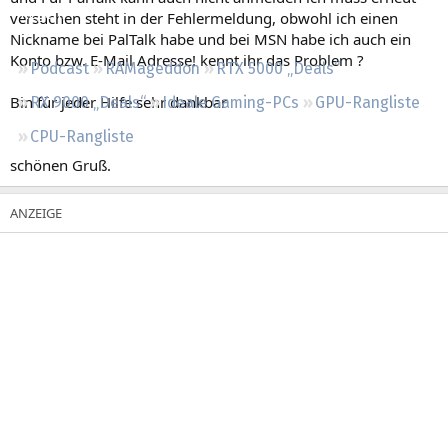
Regeln
versuchen steht in der Fehlermeldung, obwohl ich einen
Nickname bei PalTalk habe und bei MSN habe ich auch ein
Konto bzw. E-Mail Adresse! kennt ihr das Problem ?
Podcast
RAMageddon
RTX 5000 „Deals“
Bin für jeder Hilfe sehr dankbar
RX 9000 „Deals“
Ideale Gaming-PCs
GPU-Rangliste
CPU-Rangliste
schönen Gruß.