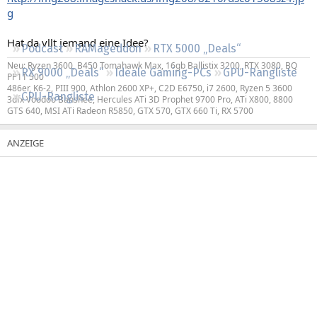
Regeln
g
Hat da vllt jemand eine Idee?
Podcast
RAMageddon
RTX 5000 „Deals“
Neu: Ryzen 3600, B450 Tomahawk Max, 16gb Ballistix 3200, RTX 3080, BQ
RX 9000 „Deals“
Ideale Gaming-PCs
GPU-Rangliste
PP11 500
486er, K6-2, PIII 900, Athlon 2600 XP+, C2D E6750, i7 2600, Ryzen 5 3600
CPU-Rangliste
3dfx Voodoo Banshee, Hercules ATi 3D Prophet 9700 Pro, ATi X800, 8800
GTS 640, MSI ATi Radeon R5850, GTX 570, GTX 660 Ti, RX 5700