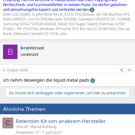
Rechtschreib- und Grammatikfehler in meinen Posts. Sie dürfen gebühren-
und abmahnungsfrei kopiert und verbreitet werden.
Intel C2D E8400, Scythe Mine Rev.B, ASUS P5Q Deluxe, 4x1GB Mushkin XP2-
8500 (996535, micron D9GMH bzw. D9GKX), Gainward HD4870 GS 1024MB,
Samsung SATA2 500GB+400GB, 64GB SSD Super Talent, Enermax 525W
Pro82+, HP LP2475w, Windows XP Home SP3, blu-ray LG GGW-H20L, Roccat
Kone, Gehäuse Casetek CS-1018, usw.
braintrust
B
Lieutenant
6. August 2008
#7
ich nehm deswegen die liquid metal pads
Du musst dich einloggen oder registrieren, um hier zu antworten.
Ähnliche Themen
Retention Kit von anderem Hersteller
C
chricoll
Wasserkühlung
Antworten
17
7. Juni 2023