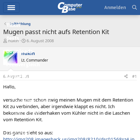
Hauptmenü
Anmelden
Luftkühlung
Ticker
Mugen passt nicht aufs Retention Kit
Tests
E
E
nukin
6. August 2008
r
r
Downloads
s
s
nukin
t
t
Lt. Commander
e
e
Preisvergleich
l
l
l
l
6. August 2008
#1
Forum
e
t
r
a
Hallo,
Aktuelles
m
versuche nun schon ewig meinen Mugen mit dem Retention
Empfohlene Inhalte
Kit zu verbinden, aber irgendwie klappt es nicht. Ich
Neue Beiträge
bekomme die Widerhaken vom Kühler nicht in die Laschen
vom Retention Kit.
Neueste Aktivitäten
Das ganze sieht so aus:
Leserartikel
http://img208.imageshack.us/img208/8210/dsc01568sz4.jp