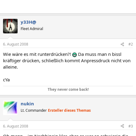
y33H@
Fleet Admiral
6. August 2008
#2
Wie wäre es mit runterdrücken?!
Da muss man n bissl
kräftiger drücken, schließlich kommt Anpressdruck nicht von
alleine.
cYa
They never come back!
nukin
Lt. Commander
Ersteller dieses Themas
6. August 2008
#3
Oh mann... im Nachhinein klar, aber es war so schwierig die