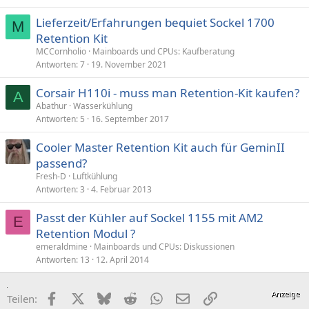
Lieferzeit/Erfahrungen bequiet Sockel 1700
M
Retention Kit
MCCornholio
Mainboards und CPUs: Kaufberatung
Antworten
7
19. November 2021
Corsair H110i - muss man Retention-Kit kaufen?
A
Abathur
Wasserkühlung
Antworten
5
16. September 2017
Cooler Master Retention Kit auch für GeminII
passend?
Fresh-D
Luftkühlung
Antworten
3
4. Februar 2013
Passt der Kühler auf Sockel 1155 mit AM2
E
Retention Modul ?
emeraldmine
Mainboards und CPUs: Diskussionen
Antworten
13
12. April 2014
Facebook
X (Twitter)
Bluesky
Reddit
WhatsApp
E-Mail
Link
Teilen: