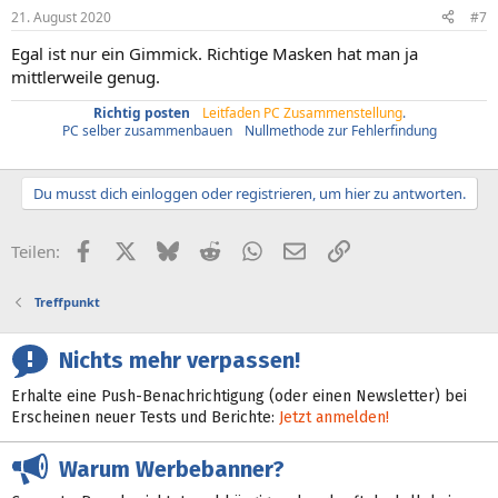
n
21. August 2020
#7
e
n
Egal ist nur ein Gimmick. Richtige Masken hat man ja
:
mittlerweile genug.
Richtig posten
/
Leitfaden PC Zusammenstellung
.
PC selber zusammenbauen
/
Nullmethode zur Fehlerfindung
Du musst dich einloggen oder registrieren, um hier zu antworten.
Facebook
X (Twitter)
Bluesky
Reddit
WhatsApp
E-Mail
Link
Teilen:
Treffpunkt
Nichts mehr verpassen!
Erhalte eine Push-Benachrichtigung (oder einen Newsletter) bei
Erscheinen neuer Tests und Berichte:
Jetzt anmelden!
Warum Werbebanner?