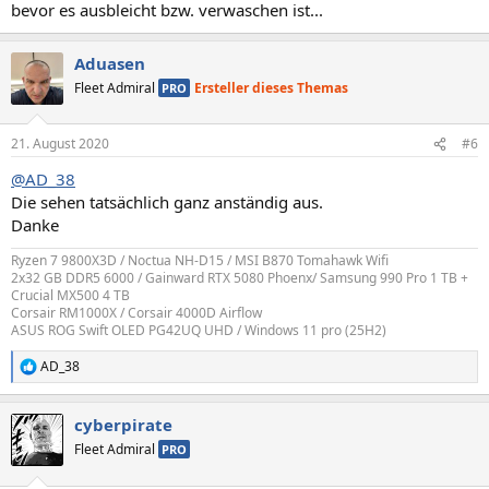
bevor es ausbleicht bzw. verwaschen ist...
Aduasen
Fleet Admiral
Ersteller dieses Themas
PRO
21. August 2020
#6
@AD_38
Die sehen tatsächlich ganz anständig aus.
Danke
Ryzen 7 9800X3D / Noctua NH-D15 / MSI B870 Tomahawk Wifi
2x32 GB DDR5 6000 / Gainward RTX 5080 Phoenx/ Samsung 990 Pro 1 TB +
Crucial MX500 4 TB
Corsair RM1000X / Corsair 4000D Airflow
ASUS ROG Swift OLED PG42UQ UHD / Windows 11 pro (25H2)
AD_38
R
e
a
cyberpirate
k
t
Fleet Admiral
PRO
i
o