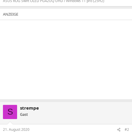
ASUS ROG Swift OLED PG42UQ UHD / Windows 11 pro (25H2)
strempe
S
Gast
21. August 2020
#2