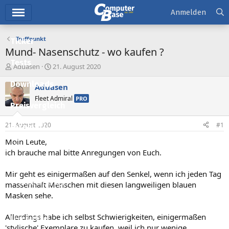
Hauptmenü
Anmelden
Treffpunkt
Ticker
Mund- Nasenschutz - wo kaufen ?
Tests
E
E
Aduasen
21. August 2020
r
r
Downloads
s
s
Aduasen
t
t
Fleet Admiral
PRO
e
e
Preisvergleich
l
l
l
l
21. August 2020
#1
Forum
e
t
r
a
Moin Leute,
Aktuelles
m
ich brauche mal bitte Anregungen von Euch.
Empfohlene Inhalte
Mir geht es einigermaßen auf den Senkel, wenn ich jeden Tag
Neue Beiträge
massenhaft Menschen mit diesen langweiligen blauen
Masken sehe.
Neueste Aktivitäten
Allerdings habe ich selbst Schwierigkeiten, einigermaßen
Leserartikel
'stylische' Exemplare zu kaufen, weil ich nur wenige