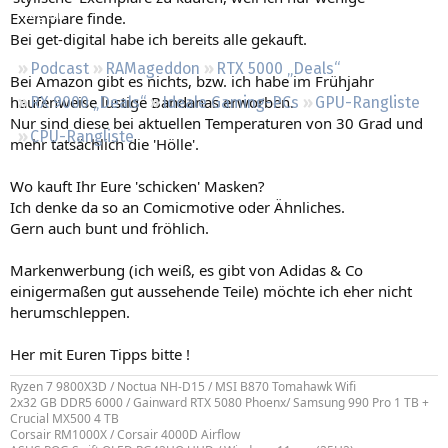
Regeln
Exemplare finde.
Bei get-digital habe ich bereits alle gekauft.
Podcast
RAMageddon
RTX 5000 „Deals“
Bei Amazon gibt es nichts, bzw. ich habe im Frühjahr
haufenweise lustige Bandanas erworben.
RX 9000 „Deals“
Ideale Gaming-PCs
GPU-Rangliste
Nur sind diese bei aktuellen Temperaturen von 30 Grad und
CPU-Rangliste
mehr tatsächlich die 'Hölle'.
Wo kauft Ihr Eure 'schicken' Masken?
Ich denke da so an Comicmotive oder Ähnliches.
Gern auch bunt und fröhlich.
Markenwerbung (ich weiß, es gibt von Adidas & Co
einigermaßen gut aussehende Teile) möchte ich eher nicht
herumschleppen.
Her mit Euren Tipps bitte !
Ryzen 7 9800X3D / Noctua NH-D15 / MSI B870 Tomahawk Wifi
2x32 GB DDR5 6000 / Gainward RTX 5080 Phoenx/ Samsung 990 Pro 1 TB +
Crucial MX500 4 TB
Corsair RM1000X / Corsair 4000D Airflow