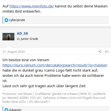
Auf
https://www.meinfoto.de/
kannst du selbst deine Masken
mittels Bild entwerfen.
cyberpirate
R
e
a
AD_38
k
t
Lt. Junior Grade
i
o
n
21. August 2020
#3
e
n
Ich besitze eine von Venum
:
https://euro.venum.com/de/catalogsearch/result/?q=masken
habe die in dunkel grau /camo Logo fällt nicht stark auf,
wobei ich da auch keine Probleme habe wenn da sichtbarer
ist.
Lässt sich sehr gut tragen auch über längere Zeit
Prozessor: son blauer| Grafikkarte: glaube rot-schwarz|RAM: 8| Laufwerk:
Ja| Netzteil: 600W| SSD: JA!| Gehäuse: schwarz-Grün mit Flügeln dran und
leider ohne LEDs | OS: Microsoft 7
Aduasen