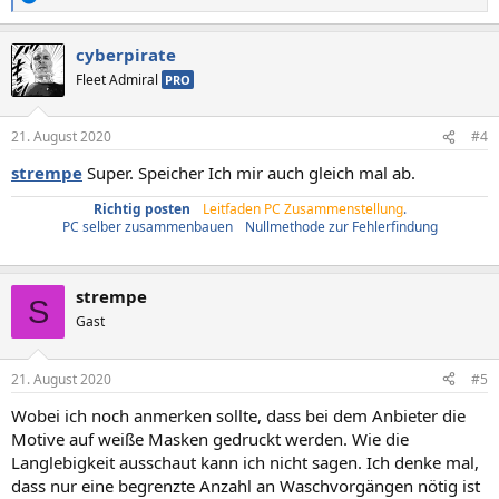
R
e
a
cyberpirate
k
t
Fleet Admiral
PRO
i
o
n
21. August 2020
#4
e
n
strempe
Super. Speicher Ich mir auch gleich mal ab.
:
Richtig posten
/
Leitfaden PC Zusammenstellung
.
PC selber zusammenbauen
/
Nullmethode zur Fehlerfindung
strempe
S
Gast
21. August 2020
#5
Wobei ich noch anmerken sollte, dass bei dem Anbieter die
Motive auf weiße Masken gedruckt werden. Wie die
Langlebigkeit ausschaut kann ich nicht sagen. Ich denke mal,
dass nur eine begrenzte Anzahl an Waschvorgängen nötig ist