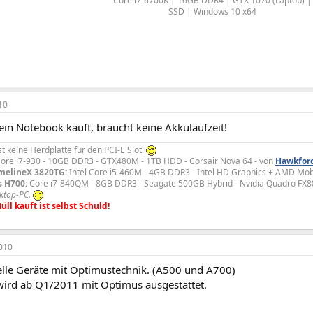
Core i7-6700K | 16GB DDR4 | GTX 1070 (Laptop) |
SSD | Windows 10 x64​
10
ein Notebook kauft, braucht keine Akkulaufzeit!
st keine Herdplatte für den PCI-E Slot!
ore i7-930 - 10GB DDR3 - GTX480M - 1TB HDD - Corsair Nova 64 - von
Hawkfor
imelineX 3820TG:
Intel Core i5-460M - 4GB DDR3 - Intel HD Graphics + AMD Mo
s H700:
Core i7-840QM - 8GB DDR3 - Seagate 500GB Hybrid - Nvidia Quadro FX
ktop-PC.
l kauft ist selbst Schuld!
010
uelle Geräte mit Optimustechnik. (A500 und A700)
 wird ab Q1/2011 mit Optimus ausgestattet.