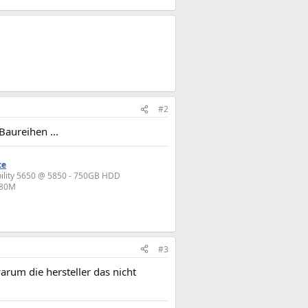
#2
aureihen ...
ce
bility 5650 @ 5850 - 750GB HDD
880M
#3
arum die hersteller das nicht