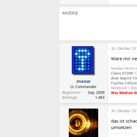
30. Oktober 20
Wäre mir ne
Nvidias Fermi i
Clevo X7200:
C
Acer Aspire T
meow
Fujitsu Celsiu
Lt. Commander
Notebook > Des
Registriert
Sep. 2009
Wer Medion-Mül
Beiträge
1.483
30. Oktober 20
das ist scha
umsetzen