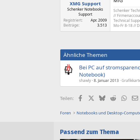
MfG
XMG Support
Schenker Notebooks
Schenker Tech
Support
// Firmenaccou
Registriert
Apr. 2009
Technical Supp
Beiträge
3.513
Mo-Fr 8-18 // 
Ähnliche Themen
Bei PC auf stromsparen
Notebook)
shawly
8. Januar 2013
Grafikkart
Facebook
X (Twitter)
Bluesky
Reddit
What
Teilen:
Foren
Notebooks und Desktop-Comput
Passend zum Thema