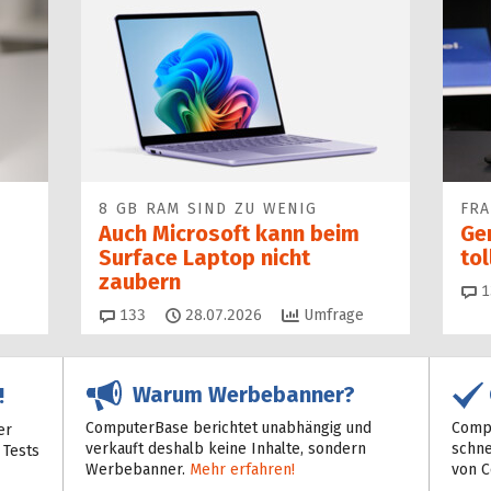
8 GB RAM SIND ZU WENIG
FR
Auch Microsoft kann beim
Ge
Surface Laptop nicht
to
zaubern
1
Kommentare
133
28.07.2026
Umfrage
Warum Werbebanner?
!
ComputerBase berichtet unabhängig und
Compu
er
verkauft deshalb keine Inhalte, sondern
schne
 Tests
Werbebanner.
Mehr erfahren!
von 