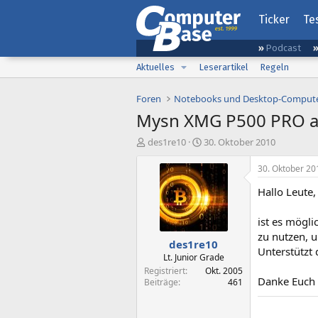
Ticker
Te
Podcast
Aktuelles
Leserartikel
Regeln
Foren
Notebooks und Desktop-Comput
Mysn XMG P500 PRO a
E
E
des1re10
30. Oktober 2010
r
r
s
s
30. Oktober 20
t
t
Hallo Leute,
e
e
l
l
l
l
ist es mögl
e
t
zu nutzen, 
des1re10
r
a
Unterstützt
m
Lt. Junior Grade
Registriert
Okt. 2005
Danke Euch
Beiträge
461