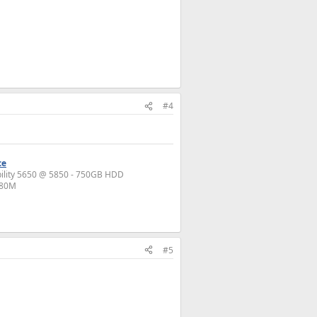
#4
ce
bility 5650 @ 5850 - 750GB HDD
880M
#5