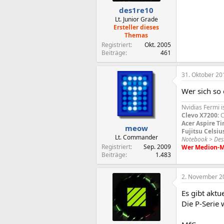
des1re10
Lt. Junior Grade
Ersteller dieses
Themas
Registriert
Okt. 2005
Beiträge
461
31. Oktober 20
Wer sich so 
Nvidias Fermi i
Clevo X7200:
C
Acer Aspire T
meow
Fujitsu Celsiu
Lt. Commander
Notebook > Des
Registriert
Sep. 2009
Wer Medion-Mül
Beiträge
1.483
2. November 2
Es gibt akt
Die P-Serie