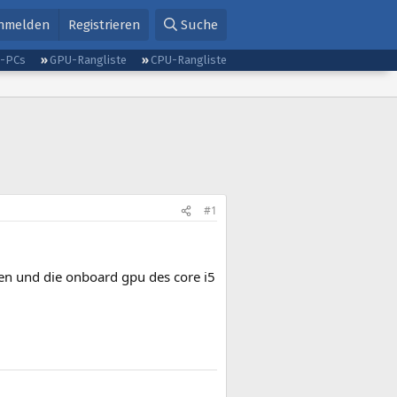
nmelden
Registrieren
Suche
g-PCs
GPU-Rangliste
CPU-Rangliste
#1
en und die onboard gpu des core i5