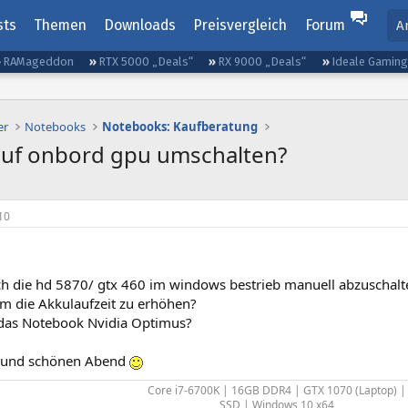
sts
Themen
Downloads
Preisvergleich
Forum
A
RAMageddon
RTX 5000 „Deals“
RX 9000 „Deals“
Ideale Gamin
er
Notebooks
Notebooks: Kaufberatung
uf onbord gpu umschalten?
10
ich die hd 5870/ gtx 460 im windows bestrieb manuell abzuschalt
um die Akkulaufzeit zu erhöhen?
 das Notebook Nvidia Optimus?
 und schönen Abend
Core i7-6700K | 16GB DDR4 | GTX 1070 (Laptop) |
SSD | Windows 10 x64​