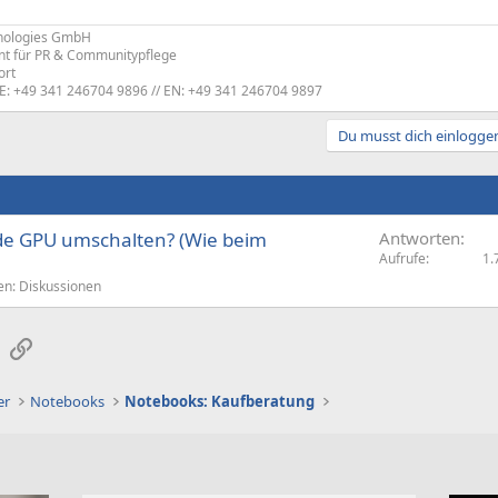
nologies GmbH
nt für PR & Communitypflege
ort
DE: +49 341 246704 9896 // EN: +49 341 246704 9897
Du musst dich einloggen
de GPU umschalten? (Wie beim
Antworten
Aufrufe
1.
en: Diskussionen
sApp
E-Mail
Link
er
Notebooks
Notebooks: Kaufberatung