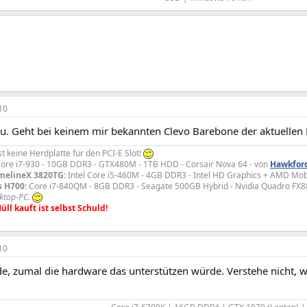
10
u. Geht bei keinem mir bekannten Clevo Barebone der aktuellen B
st keine Herdplatte für den PCI-E Slot!
ore i7-930 - 10GB DDR3 - GTX480M - 1TB HDD - Corsair Nova 64 - von
Hawkfor
imelineX 3820TG:
Intel Core i5-460M - 4GB DDR3 - Intel HD Graphics + AMD Mo
s H700:
Core i7-840QM - 8GB DDR3 - Seagate 500GB Hybrid - Nvidia Quadro FX
ktop-PC.
l kauft ist selbst Schuld!
10
de, zumal die hardware das unterstützen würde. Verstehe nicht, w