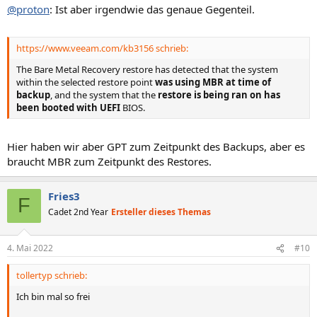
@proton
: Ist aber irgendwie das genaue Gegenteil.
https://www.veeam.com/kb3156 schrieb:
The Bare Metal Recovery restore has detected that the system
within the selected restore point
was using MBR at time of
backup
, and the system that the
restore is being ran on has
been booted with UEFI
BIOS.
Hier haben wir aber GPT zum Zeitpunkt des Backups, aber es
braucht MBR zum Zeitpunkt des Restores.
Fries3
F
Cadet 2nd Year
Ersteller dieses Themas
4. Mai 2022
#10
tollertyp schrieb:
Ich bin mal so frei