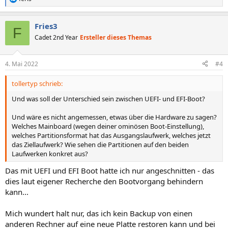
R
e
a
Fries3
k
F
t
Cadet 2nd Year
Ersteller dieses Themas
i
o
n
4. Mai 2022
#4
e
n
tollertyp schrieb:
:
Und was soll der Unterschied sein zwischen UEFI- und EFI-Boot?
Und wäre es nicht angemessen, etwas über die Hardware zu sagen?
Welches Mainboard (wegen deiner ominösen Boot-Einstellung),
welches Partitionsformat hat das Ausgangslaufwerk, welches jetzt
das Ziellaufwerk? Wie sehen die Partitionen auf den beiden
Laufwerken konkret aus?
Das mit UEFI und EFI Boot hatte ich nur angeschnitten - das
dies laut eigener Recherche den Bootvorgang behindern
kann...
Mich wundert halt nur, das ich kein Backup von einen
anderen Rechner auf eine neue Platte restoren kann und bei