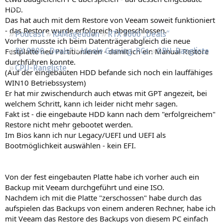
Regeln
HDD.
Das hat auch mit dem Restore von Veeam soweit funktioniert
- das Restore wurde erfolgreich abgeschlossen.
Podcast
RAMageddon
RTX 5000 „Deals“
Vorher musste ich beim Datenträgerabgleich die neue
Festplatte neu Partitionieren - damit ich ein Manual Restore
RX 9000 „Deals“
Ideale Gaming-PCs
GPU-Rangliste
durchführen konnte.
CPU-Rangliste
(Auf der eingebauten HDD befande sich noch ein lauffähiges
WIN10 Betriebssystem)
Er hat mir zwischendurch auch etwas mit GPT angezeit, bei
welchem Schritt, kann ich leider nicht mehr sagen.
Fakt ist - die eingebaute HDD kann nach dem "erfolgreichem"
Restore nicht mehr gebootet werden.
Im Bios kann ich nur Legacy/UEFI und UEFI als
Bootmöglichkeit auswählen - kein EFI.
Von der fest eingebauten Platte habe ich vorher auch ein
Backup mit Veeam durchgeführt und eine ISO.
Nachdem ich mit die Platte "zerschossen" habe durch das
aufspielen das Backups von einem anderen Rechner, habe ich
mit Veeam das Restore des Backups von diesem PC einfach