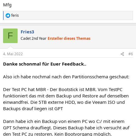
Mfg
feris
R
e
a
Fries3
k
F
t
Cadet 2nd Year
Ersteller dieses Themas
i
o
n
4. Mai 2022
#6
e
n
Danke schonmal für Euer Feedback..
:
Also ich habe nochmal nach den Partitionsschema geschaut:
Der Test PC hat MBR - Der Bootstick ist MBR. Vom TestPC
funktioniert das mit dem Backup und Restore auf denselben
einwandfrei. Die 5TB externe HDD, wo die Veeam ISO und
Backups drauf liegen ist GPT
Dann habe ich ein Backup von einem PC wo C:/ mit einem
GPT Schema draufliegt. Dieses Backup habe ich versucht auf
den Test PC zu restoren. Kein Bootvorgang möglich.