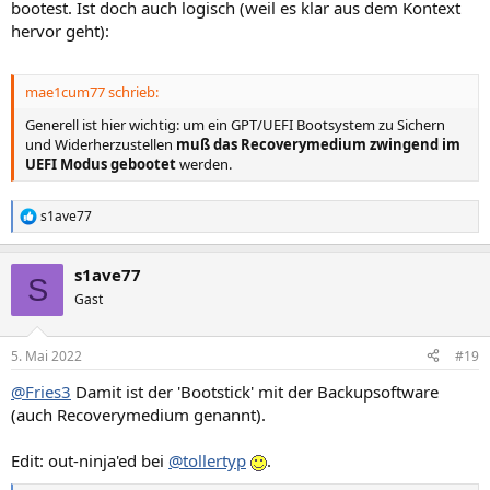
bootest. Ist doch auch logisch (weil es klar aus dem Kontext
hervor geht):
mae1cum77 schrieb:
Generell ist hier wichtig: um ein GPT/UEFI Bootsystem zu Sichern
und Widerherzustellen
muß das Recoverymedium zwingend im
UEFI Modus gebootet
werden.
s1ave77
R
e
a
s1ave77
k
S
t
Gast
i
o
n
5. Mai 2022
#19
e
n
@Fries3
Damit ist der 'Bootstick' mit der Backupsoftware
:
(auch Recoverymedium genannt).
Edit: out-ninja'ed bei
@tollertyp
.