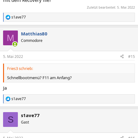
Zuletzt bearbeitet:
5. Mai 2022
s1ave77
R
e
a
Matthias80
k
M
t
Commodore
i
o
n
5. Mai 2022
#15
e
n
Fries3 schrieb:
:
Schnellbootmenü? F11 am Anfang?
Ja
s1ave77
R
e
a
s1ave77
k
S
t
Gast
i
o
n