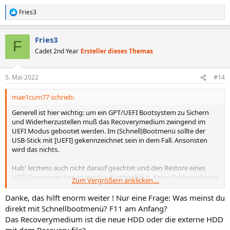
Fries3
R
e
a
Fries3
k
F
t
Cadet 2nd Year
Ersteller dieses Themas
i
o
n
5. Mai 2022
#14
e
n
mae1cum77 schrieb:
:
Generell ist hier wichtig: um ein GPT/UEFI Bootsystem zu Sichern
und Widerherzustellen muß das Recoverymedium zwingend im
UEFI Modus gebootet werden. Im (Schnell)Bootmenü sollte der
USB-Stick mit [UEFI] gekennzeichnet sein in dem Fall. Ansonsten
wird das nichts.
Hab' letztens auch nicht darauf geachtet und den Restore eines
UEFI Systems im Legacymodus durchgeführt. Keine Fehlermeldung
Zum Vergrößern anklicken....
(von Acronis) aber BSOD beim Bootversuch. Im zweiten Anlauf im
richtigen Modus war dann auch das System bootfähig
.
Danke, das hilft enorm weiter ! Nur eine Frage: Was meinst du
direkt mit Schnellbootmenü? F11 am Anfang?
Das Recoverymedium ist die neue HDD oder die externe HDD
mit dem Recovery file?