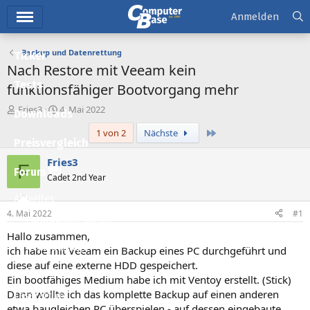
Hauptmenü
Anmelden
Backup und Datenrettung
Ticker
Nach Restore mit Veeam kein
Tests
funktionsfähiger Bootvorgang mehr
E
E
Fries3
4. Mai 2022
Downloads
r
r
Letzte
1 von 2
Nächste
s
s
Preisvergleich
t
t
e
e
Fries3
F
l
l
Forum
Cadet 2nd Year
l
l
e
t
Aktuelles
r
a
4. Mai 2022
#1
m
Empfohlene Inhalte
Hallo zusammen,
Neue Beiträge
ich habe mit Veeam ein Backup eines PC durchgeführt und
diese auf eine externe HDD gespeichert.
Neueste Aktivitäten
Ein bootfähiges Medium habe ich mit Ventoy erstellt. (Stick)
Dann wollte ich das komplette Backup auf einen anderen
Leserartikel
etwa baugleichen PC überspielen - auf dessen eingebaute