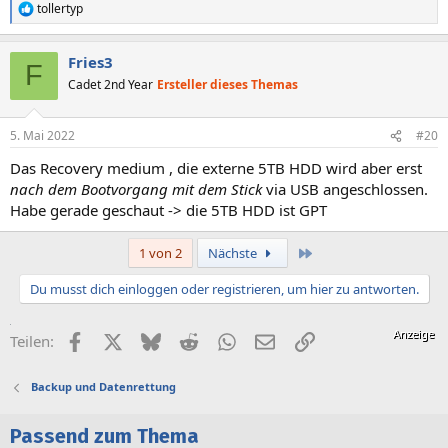
tollertyp
R
e
a
Fries3
k
F
t
Cadet 2nd Year
Ersteller dieses Themas
i
o
n
5. Mai 2022
#20
e
n
Das Recovery medium , die externe 5TB HDD wird aber erst
:
nach dem Bootvorgang mit dem Stick
via USB angeschlossen.
Habe gerade geschaut -> die 5TB HDD ist GPT
Letzte
1 von 2
Nächste
Du musst dich einloggen oder registrieren, um hier zu antworten.
Facebook
X (Twitter)
Bluesky
Reddit
WhatsApp
E-Mail
Link
Teilen:
Backup und Datenrettung
Passend zum Thema