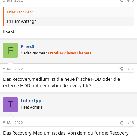
5. Mai 2022
#16
e
n
Fries3 schrieb:
:
F11 am Anfang?
Exakt.
Fries3
F
Cadet 2nd Year
Ersteller dieses Themas
5. Mai 2022
#17
Das Recoverymedium ist die neue frische HDD oder die
externe HDD mit dem .vbm Recovery file?
tollertyp
T
Fleet Admiral
5. Mai 2022
#18
Das Recovery-Medium ist das, von dem du für die Recovery