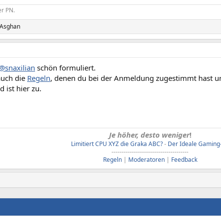
er PN.
Asghan
@snaxilian
schön formuliert.
auch die
Regeln
, denen du bei der Anmeldung zugestimmt hast un
 ist hier zu.
Je höher, desto weniger
!
Limitiert CPU XYZ die Graka ABC?
-
Der Ideale Gaming
---------------------------------------
Regeln
|
Moderatoren
|
Feedback