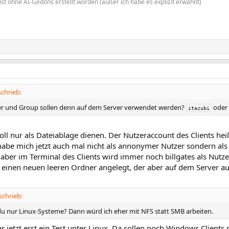
ist ohne AI-Gedöns erstellt worden (außer ich habe es explizit erwähnt)
chrieb:
r und Group sollen denn auf dem Server verwendet werden?
oder
itazubi
oll nur als Dateiablage dienen. Der Nutzeraccount des Clients hei
 habe mich jetzt auch mal nicht als annonymer Nutzer sondern als
aber im Terminal des Clients wird immer noch billgates als Nutz
einen neuen leeren Ordner angelegt, der aber auf dem Server auc
schrieb:
du nur Linux-Systeme? Dann würd ich eher mit NFS statt SMB arbeiten.
r jetzt erst ein Test unter Linux. Da sollen noch Windows Clients 