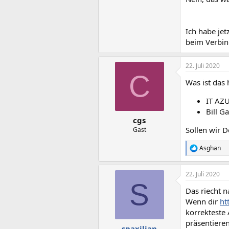
Ich habe jet
beim Verbin
22. Juli 2020
C
Was ist das 
IT AZ
Bill G
cgs
Sollen wir 
Gast
Asghan
R
e
a
22. Juli 2020
k
S
t
Das riecht 
i
o
Wenn dir
ht
n
korrekteste 
e
präsentieren
n
snaxilian