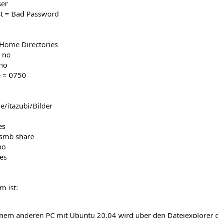
ser
t = Bad Password
Home Directories
 no
 no
 = 0750
e/itazubi/Bilder
es
smb share
no
es
m ist:
nem anderen PC mit Ubuntu 20.04 wird über den Dateiexplorer 