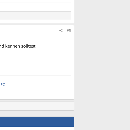
#8
d kennen solltest.
-PC