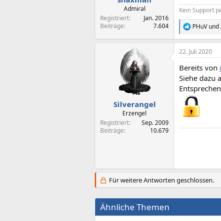
:
Admiral
Kein Support p
Registriert
Jan. 2016
Beiträge
7.604
PHuV
und
R
e
a
22. Juli 2020
k
t
Bereits von
i
o
Siehe dazu 
n
Entsprechend
e
n
Silverangel
:
Erzengel
Registriert
Sep. 2009
Beiträge
10.679
Für weitere Antworten geschlossen.
Ähnliche Themen