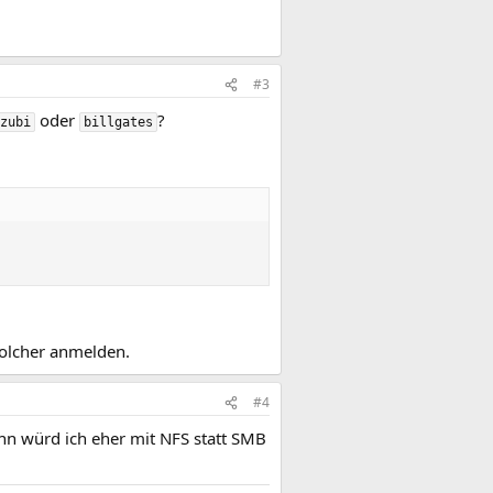
#3
oder
?
zubi
billgates
solcher anmelden.
#4
nn würd ich eher mit NFS statt SMB