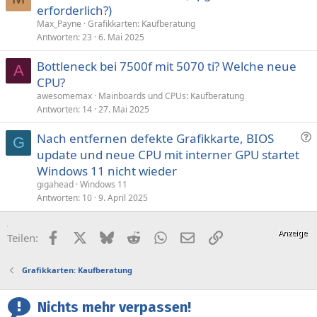
erforderlich?)
Max_Payne
Grafikkarten: Kaufberatung
Antworten
23
6. Mai 2025
Bottleneck bei 7500f mit 5070 ti? Welche neue
A
CPU?
awesomemax
Mainboards und CPUs: Kaufberatung
Antworten
14
27. Mai 2025
F
Nach entfernen defekte Grafikkarte, BIOS
G
r
update und neue CPU mit interner GPU startet
a
Windows 11 nicht wieder
g
gigahead
Windows 11
e
Antworten
10
9. April 2025
Facebook
X (Twitter)
Bluesky
Reddit
WhatsApp
E-Mail
Link
Teilen:
Grafikkarten: Kaufberatung
Nichts mehr verpassen!