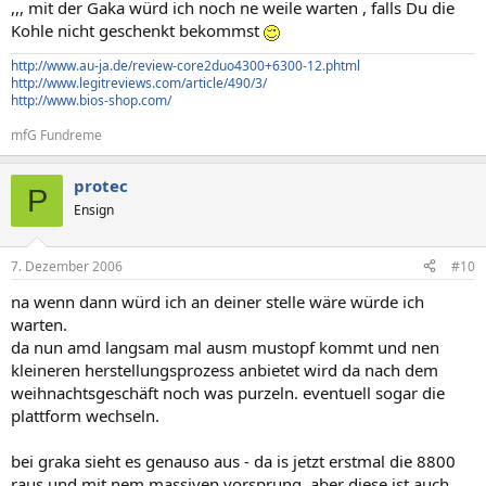
,,, mit der Gaka würd ich noch ne weile warten , falls Du die
Kohle nicht geschenkt bekommst
http://www.au-ja.de/review-core2duo4300+6300-12.phtml
http://www.legitreviews.com/article/490/3/
http://www.bios-shop.com/
mfG Fundreme
protec
P
Ensign
7. Dezember 2006
#10
na wenn dann würd ich an deiner stelle wäre würde ich
warten.
da nun amd langsam mal ausm mustopf kommt und nen
kleineren herstellungsprozess anbietet wird da nach dem
weihnachtsgeschäft noch was purzeln. eventuell sogar die
plattform wechseln.
bei graka sieht es genauso aus - da is jetzt erstmal die 8800
raus und mit nem massiven vorsprung. aber diese ist auch