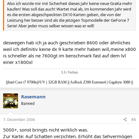
Also ich würde mir mit Sicherheit dieses Jahr keine neue GraKa mehr
kaufen! Was soll das auch! Wartet mal ab, im kommenden Jahr wird
es die ersten abgeschpeckten DX10 Karten geben, die von der
Leistung her besser sind als die jetzigen Topmodelle der GeForce 7
Serie! Aber jeder muss selber wissen was er will!
deswegen hab ich ja auch geschrieben 8600 oder ähnliches
weil ich definitiv keine dx 9 karte mehr haben will,meine x800
is schneller als ne 7600gt im benschmark fast auf dem lvl
einer x1800xl
LG Stefan
|
|
Intel Core i7 9700k@UV
|
32GB RAM
|
|
AsRock Z390 Extreme4
|
Gigabyte 3080
||
Rasemann
Banned
7. Dezember 2006
#8
5000+, sonst bringts nicht wirklich was.
Zur Karte: Auf Schatten verzichten. Erhöht das Sehvermögen