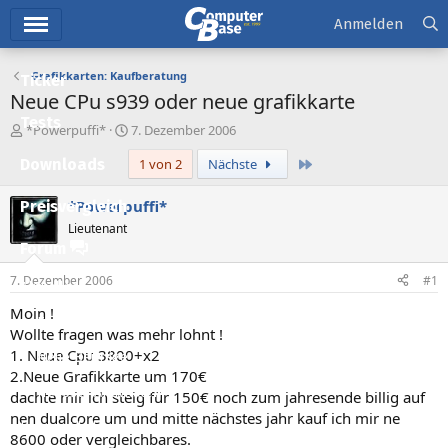
Hauptmenü
Anmelden
Grafikkarten: Kaufberatung
Ticker
Neue CPu s939 oder neue grafikkarte
Tests
E
E
*Powerpuffi*
7. Dezember 2006
r
r
Letzte
Downloads
1 von 2
Nächste
s
s
t
t
e
e
*Powerpuffi*
Preisvergleich
l
l
Lieutenant
l
l
Forum
e
t
r
a
7. Dezember 2006
#1
Aktuelles
m
Moin !
Empfohlene Inhalte
Wollte fragen was mehr lohnt !
1. Neue Cpu 3800+x2
Neue Beiträge
2.Neue Grafikkarte um 170€
Neueste Aktivitäten
dachte mir ich steig für 150€ noch zum jahresende billig auf
nen dualcore um und mitte nächstes jahr kauf ich mir ne
Leserartikel
8600 oder vergleichbares.