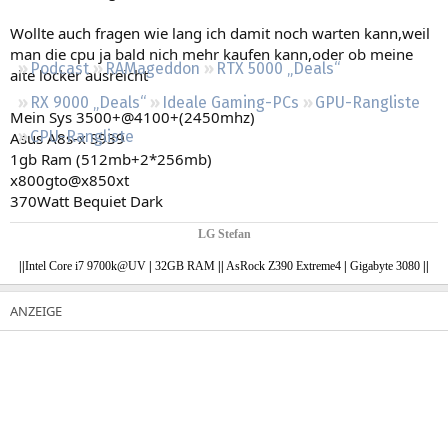
Regeln
Wollte auch fragen wie lang ich damit noch warten kann,weil
man die cpu ja bald nich mehr kaufen kann,oder ob meine
Podcast
RAMageddon
RTX 5000 „Deals“
alte locker ausreicht
RX 9000 „Deals“
Ideale Gaming-PCs
GPU-Rangliste
Mein Sys 3500+@4100+(2450mhz)
CPU-Rangliste
Asus A8s-x S939
1gb Ram (512mb+2*256mb)
x800gto@x850xt
370Watt Bequiet Dark
LG Stefan
|
|
Intel Core i7 9700k@UV
|
32GB RAM
|
|
AsRock Z390 Extreme4
|
Gigabyte 3080
||