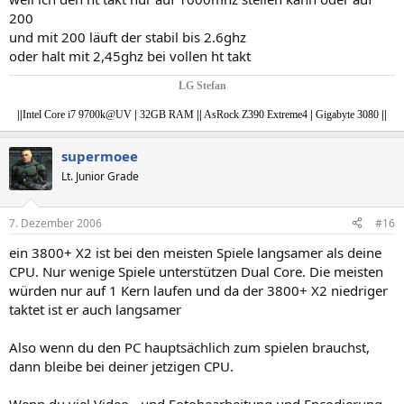
200
und mit 200 läuft der stabil bis 2.6ghz
oder halt mit 2,45ghz bei vollen ht takt
LG Stefan
|
|
Intel Core i7 9700k@UV
|
32GB RAM
|
|
AsRock Z390 Extreme4
|
Gigabyte 3080
||
supermoee
Lt. Junior Grade
7. Dezember 2006
#16
ein 3800+ X2 ist bei den meisten Spiele langsamer als deine
CPU. Nur wenige Spiele unterstützen Dual Core. Die meisten
würden nur auf 1 Kern laufen und da der 3800+ X2 niedriger
taktet ist er auch langsamer
Also wenn du den PC hauptsächlich zum spielen brauchst,
dann bleibe bei deiner jetzigen CPU.
Wenn du viel Video - und Fotobearbeitung und Encodierung