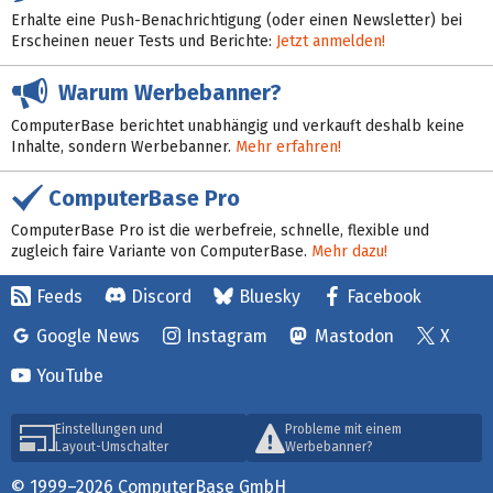
Erhalte eine Push-Benachrichtigung (oder einen Newsletter) bei
Erscheinen neuer Tests und Berichte:
Jetzt anmelden!
Warum Werbebanner?
ComputerBase berichtet unabhängig und verkauft deshalb keine
Inhalte, sondern Werbebanner.
Mehr erfahren!
ComputerBase Pro
ComputerBase Pro ist die werbefreie, schnelle, flexible und
zugleich faire Variante von ComputerBase.
Mehr dazu!
Feeds
Discord
Bluesky
Facebook
Google News
Instagram
Mastodon
X
YouTube
Einstellungen und
Probleme mit einem
Layout-Umschalter
Werbebanner?
© 1999–2026 ComputerBase GmbH