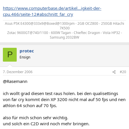
https://www.computerbase.de/artikel...igkeit-der-
cpu.466/seite-12#abschnitt_far_cry
Asus P5K E4300@333x9@Boxed@1300rpm - 2GB OCZ800 - 250GB Hitachi
7K500
Zotac 9600GT@740/1100 - 600W Tagan - Chieftec Dragon - Vista HP32 -
Samsung 2032BW​
protec
P
Ensign
7. Dezember 2006
#20
@Rasemann
ich wollt grad diesen test raus holen. bei den qualisettings
von far cry kommt dein XP 3200 nicht mal auf 50 fps und nen
athlon 64 schon auf 70 fps.
also für mich schon sehr wichtig.
und solch ein C2D wird noch mehr bringen.