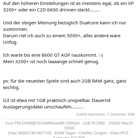
Auf den höheren Einstellungen ist es meistens egal, ob ein XP
3200+ oder ein C2D 6600 drinnen steckt........
Und der obigen Meinung bezüglich Dualcore kann ich nur
zustimmen.
Darum riet ich auch zu einem 5000+, alles andere wäre
Unfug.
Ich warte bis eine 8600 GT AGP rauskommt. :-)
Mein 3200+ ist noch laaaange schnell genug.
ps: für die neuesten Spiele sind auch 2GB RAM ganz, ganz
wichtig.
G3 ist etwa mit 1GB praktisch unspielbar. Dauernd
Auslagerungsdatei umschaufeln..........
Zuletzt bearbeitet:
7. Dezember 2006
Asus P5K E4300@333x9@Boxed@1300rpm - 2GB OCZ800 - 250GB Hitachi
7K500
Zotac 9600GT@740/1100 - 600W Tagan - Chieftec Dragon - Vista HP32 -
Samsung 2032BW​