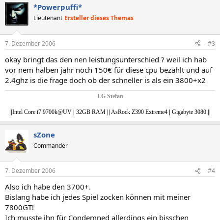
*Powerpuffi*
Lieutenant
Ersteller dieses Themas
7. Dezember 2006
#3
okay bringt das den nen leistungsunterschied ? weil ich hab
vor nem halben jahr noch 150€ für diese cpu bezahlt und auf
2.4ghz is die frage doch ob der schneller is als ein 3800+x2
LG Stefan
|
|
Intel Core i7 9700k@UV
|
32GB RAM
|
|
AsRock Z390 Extreme4
|
Gigabyte 3080
||
sZone
Commander
7. Dezember 2006
#4
Also ich habe den 3700+.
Bislang habe ich jedes Spiel zocken können mit meiner
7800GT!
Ich musste ihn für Condemned allerdings ein bisschen