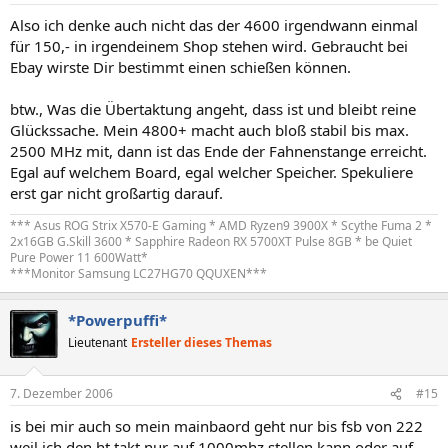
Also ich denke auch nicht das der 4600 irgendwann einmal
für 150,- in irgendeinem Shop stehen wird. Gebraucht bei
Ebay wirste Dir bestimmt einen schießen können.
btw., Was die Übertaktung angeht, dass ist und bleibt reine
Glückssache. Mein 4800+ macht auch bloß stabil bis max.
2500 MHz mit, dann ist das Ende der Fahnenstange erreicht.
Egal auf welchem Board, egal welcher Speicher. Spekuliere
erst gar nicht großartig darauf.
*** Asus ROG Strix X570-E Gaming * AMD Ryzen9 3900X * Scythe Fuma 2 *
2x16GB G.Skill 3600 * Sapphire Radeon RX 5700XT Pulse 8GB * be Quiet
Pure Power 11 600Watt*
***Monitor Samsung LC27HG70 QQUXEN***
*Powerpuffi*
Lieutenant
Ersteller dieses Themas
7. Dezember 2006
#15
is bei mir auch so mein mainbaord geht nur bis fsb von 222
weil ich den ht takt nur auf 1000mhz stellen kann oder auf