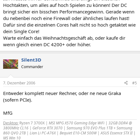
Hochtakten, um alles auf hoch Spielen zu können! Der DC
bringt sicher ein bisschen Performancegewinn. Gerade wenn
du nebenbei noch eine Firewall oder ähnliches laufen hast!
Dafür sind die einzelnen Cores halt nicht so hoch getaktet wie
dein Single Core!
Warte einfach das Weihnachtsgeschäft ab, oder kaufe dir
wenn gleich einen DC 4200+ oder höher.
Silent3D
Commander
7. Dezember 2006
#5
Entweder komplett neuer Rechner, oder ne neue Graka
(sofern PCIe).
MfG
Desktop:
Ryzen 7 3700X
| MSI MPG X570 Gaming Edge WiFi | 32GB DDR4 @
3800MHz CL16 | GeForce RTX 3070 | Samsung 970 EVO Plus 1TB + Samsung
860 QVO 2TB | Lian Li PC-A76X | Bequiet E10-CM 500W | ASUS Essence STX II |
MS Win 10