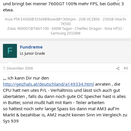
und bringt bei meiner 7600GT 100% mehr FPS, bei Gothic 3
etwa.
Asus P5K E4300@333x9@Boxed@1300rpm - 2GB OCZ800 - 250GB Hitachi
7K500
Zotac 9600GT@740/1100 - 600W Tagan - Chieftec Dragon - Vista HP32 -
Samsung 2032BW​
Fundreme
F
Lt. Junior Grade
7. Dezember 2006
#9
,,, ich kann Dir nur den
http://geizhals.at/deutschland/a149334.html
anraten , die
CPU hatt nen utes P/L - Verhältniss und lässt sich auch gut
übertakten , falls du dann noch gute OC Speicher hast is alles
in Butter, sonst mußt halt mit Ram - Teiler arbeiten
so hättest noch sehr lange Spass bis dann mal AM3 auf'm
Markt & bezahlbar is, AM2 macht keinen Sinn im Vergleich zu
Sys 939