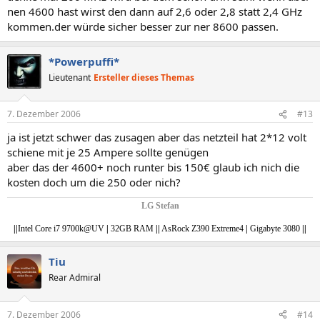
nen 4600 hast wirst den dann auf 2,6 oder 2,8 statt 2,4 GHz
kommen.der würde sicher besser zur ner 8600 passen.
*Powerpuffi*
Lieutenant
Ersteller dieses Themas
7. Dezember 2006
#13
ja ist jetzt schwer das zusagen aber das netzteil hat 2*12 volt
schiene mit je 25 Ampere sollte genügen
aber das der 4600+ noch runter bis 150€ glaub ich nich die
kosten doch um die 250 oder nich?
LG Stefan
|
|
Intel Core i7 9700k@UV
|
32GB RAM
|
|
AsRock Z390 Extreme4
|
Gigabyte 3080
||
Tiu
Rear Admiral
7. Dezember 2006
#14