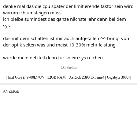
denke mal das die cpu später der limitierende faktor sein wird
warum ich umsteigen muss
ich bleibe zumindest das ganze nächste jahr dann bei dem
sys.
das mit dem schatten ist mir auch aufgefallen ^^ bringt von
der optik selten was und meist 10-30% mehr leistung
würde mein netzteil denn für so ein sys reichen
LG Stefan
|
|
Intel Core i7 9700k@UV
|
32GB RAM
|
|
AsRock Z390 Extreme4
|
Gigabyte 3080
||