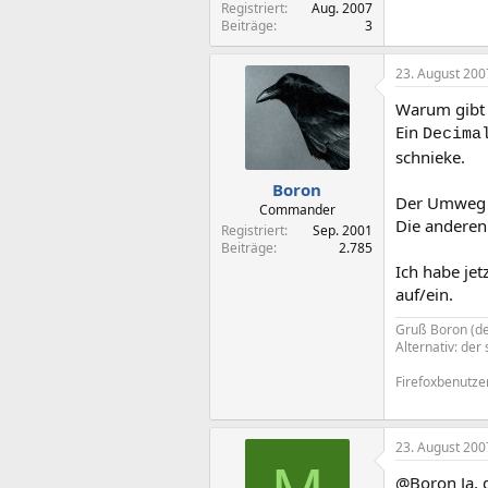
Registriert
Aug. 2007
Beiträge
3
23. August 200
Warum gibt 
Ein
Decima
schnieke.
Boron
Der Umweg ü
Commander
Die anderen
Registriert
Sep. 2001
Beiträge
2.785
Ich habe jet
auf/ein.
Gruß Boron (de
Alternativ: de
Firefoxbenutzer
23. August 200
@Boron Ja, d