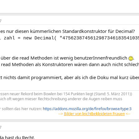
7
es nur diesen kümmerlichen Standardkonstruktor für Decimal?
l zahl = new Decimal( "475623874561298734618354103
ber die read Methoden ist wenig benutzerInnenfreundlich
.
 read Methoden als Konstruktoren wären dann auch nicht schlech
zt nichts damit programmiert, aber als ich die Doku mal kurz über
ssen neuer Rekord beim Bowlen bei 154 Punkten liegt (Stand: 5. März 2011))
r sich oft wegen mieser Rechtschreibung anderer die Augen reiben muss
 sollten das hier nutzen:
https://addons.mozilla.org/de/firefox/browse/type:3
-->
Bilder von leichtbekleideten Frauen
<--
7
a hast du Recht.