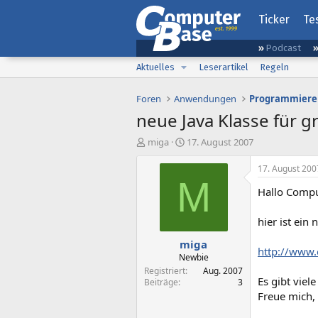
Ticker
Te
Podcast
Aktuelles
Leserartikel
Regeln
Foren
Anwendungen
Programmiere
neue Java Klasse für 
E
E
miga
17. August 2007
r
r
s
s
17. August 200
t
t
M
Hallo Compu
e
e
l
l
l
l
hier ist ein
e
t
miga
r
a
http://www.
m
Newbie
Registriert
Aug. 2007
Es gibt viel
Beiträge
3
Freue mich, 