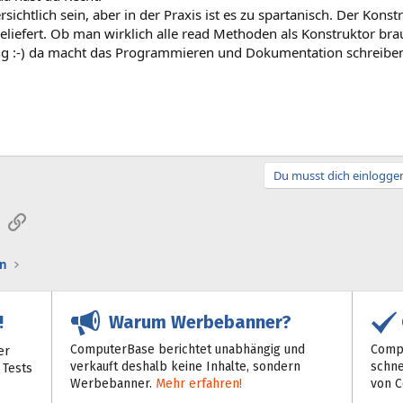
rsichtlich sein, aber in der Praxis ist es zu spartanisch. Der Konst
liefert. Ob man wirklich alle read Methoden als Konstruktor brau
 :-) da macht das Programmieren und Dokumentation schreiben
Du musst dich einloggen
sApp
E-Mail
Link
n
Warum Werbebanner?
!
ComputerBase berichtet unabhängig und
Compu
er
verkauft deshalb keine Inhalte, sondern
schne
 Tests
Werbebanner.
Mehr erfahren!
von 