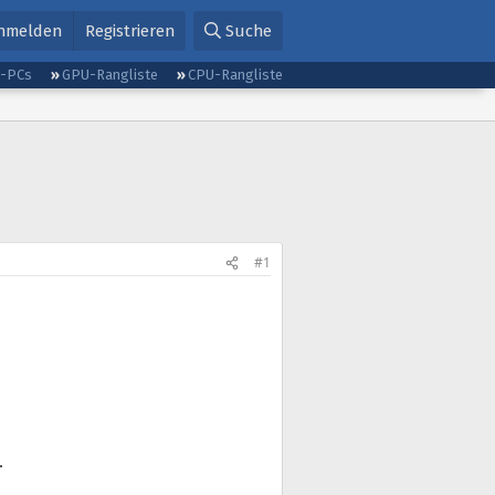
nmelden
Registrieren
Suche
g-PCs
GPU-Rangliste
CPU-Rangliste
#1
.