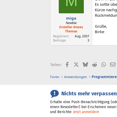
M
Es sollte übe
Kürze nachge
Rückmeldung
miga
Newbie
Grüße,
Ersteller dieses
Themas
Birke
Registriert
Aug. 2007
Beiträge
3
Facebook
X (Twitter)
Bluesky
Reddit
What
Teilen:
Foren
Anwendungen
Programmiere
Nichts mehr verpassen
Erhalte eine Push-Benachrichtigung (od
einen Newsletter) bei Erscheinen neuer
und Berichte:
Jetzt anmelden!