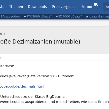
sts
Themen
Downloads
Preisvergleich
Forum
A
RAMageddon
RTX 5000 „Deals“
RX 9000 „Deals“
Ideale Gamin
n
große Dezimalzahlen (mutable)
7
terBase,
 neues Java Paket (Beta Version 1.0) zu finden:
copepod.de/decimals.html
e Unterschiede zu der Klasse BigDecimal.
wenn Leute es ausprobieren und mir schreiben, wie sie es finden