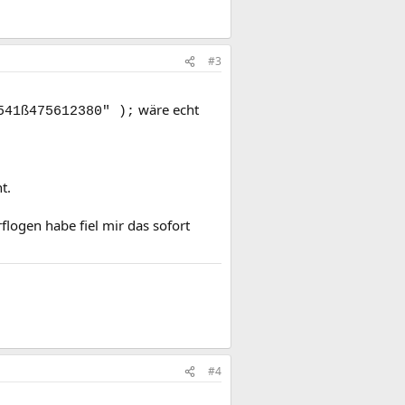
#3
wäre echt
541ß475612380" );
t.
flogen habe fiel mir das sofort
#4