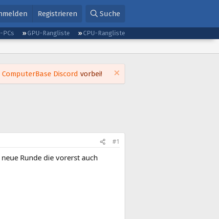
nmelden
Registrieren
Suche
g-PCs
GPU-Rangliste
CPU-Rangliste
m
ComputerBase Discord
vorbei!
#1
e neue Runde die vorerst auch