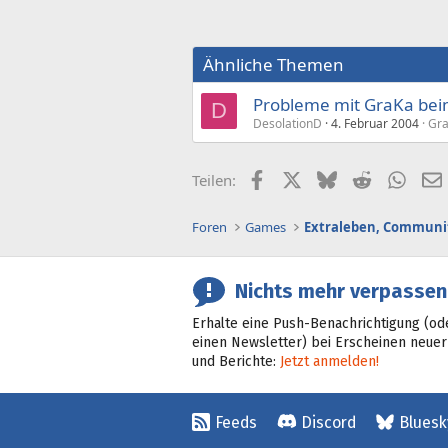
Ähnliche Themen
Probleme mit GraKa be
D
DesolationD
4. Februar 2004
Gra
Facebook
X (Twitter)
Bluesky
Reddit
What
Teilen:
Foren
Games
Extraleben, Communit
Nichts mehr verpassen
Erhalte eine Push-Benachrichtigung (od
einen Newsletter) bei Erscheinen neuer
und Berichte:
Jetzt anmelden!
Feeds
Discord
Bluesk