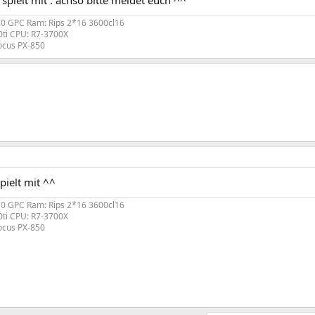
h spielt mit : achso bitte meldet euch ^^
70 GPC Ram: Rips 2*16 3600cl16
ti CPU: R7-3700X
ocus PX-850
pielt mit ^^
70 GPC Ram: Rips 2*16 3600cl16
ti CPU: R7-3700X
ocus PX-850