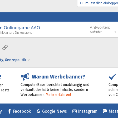
Du musst dich einloggen
im Onlinegame AAO
Antworten
Aufrufe
1.
fikkarten: Diskussionen
sApp
E-Mail
Link
y, Genrepolitik
Warum Werbebanner?
!
ComputerBase berichtet unabhängig und
Compu
er
verkauft deshalb keine Inhalte, sondern
schne
 Tests
Werbebanner.
Mehr erfahren!
von 
y
Facebook
Google News
Instagram
Mas