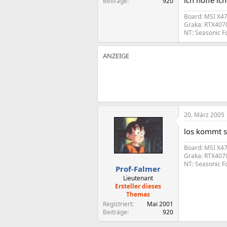
ich hoffe ic
Beiträge
920
Board: MSI X4
Graka: RTX4070
NT: Seasonic F
20. März 2005
los kommt s
Board: MSI X4
Graka: RTX4070
NT: Seasonic F
Prof-Falmer
Lieutenant
Ersteller dieses
Themas
Registriert
Mai 2001
Beiträge
920