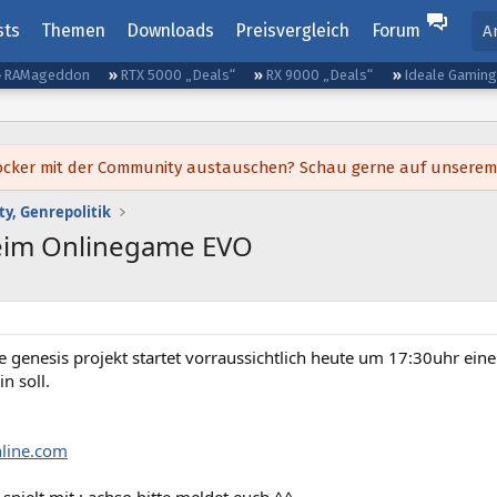
sts
Themen
Downloads
Preisvergleich
Forum
A
RAMageddon
RTX 5000 „Deals“
RX 9000 „Deals“
Ideale Gamin
h locker mit der Community austauschen? Schau gerne auf unsere
y, Genrepolitik
eim Onlinegame EVO
e genesis projekt startet vorraussichtlich heute um 17:30uhr ein
n soll.
line.com