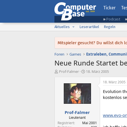
Ticker
Te
Podcast
Aktuelles
Leserartikel
Regeln
Mitspieler gesucht? Du willst dic
Foren
Games
Extraleben, Communit
Neue Runde Startet b
E
E
Prof-Falmer
18. März 2005
r
r
s
s
18. März 2005
t
t
Evolution th
e
e
l
l
kostenlos sei
l
l
e
t
Prof-Falmer
r
a
www.evo-on
m
Lieutenant
Registriert
Mai 2001