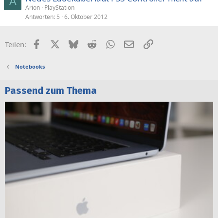
A
Arion
PlayStation
Antworten
5
6. Oktober 2012
Facebook
X (Twitter)
Bluesky
Reddit
WhatsApp
E-Mail
Link
Teilen:
Notebooks
Passend zum Thema