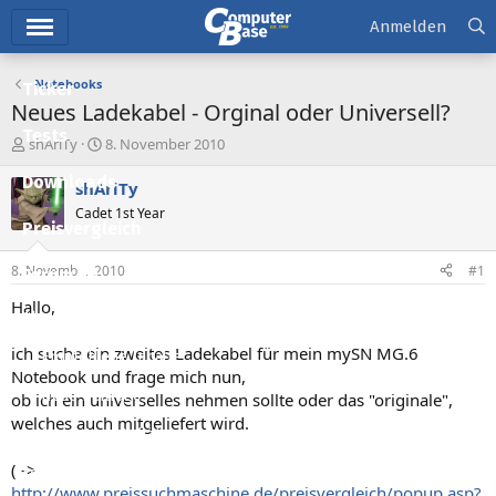
Hauptmenü
Anmelden
Notebooks
Ticker
Neues Ladekabel - Orginal oder Universell?
Tests
E
E
shAriTy
8. November 2010
r
r
Downloads
s
s
shAriTy
t
t
Cadet 1st Year
e
e
Preisvergleich
l
l
l
l
8. November 2010
#1
Forum
e
t
r
a
Hallo,
Aktuelles
m
ich suche ein zweites Ladekabel für mein mySN MG.6
Empfohlene Inhalte
Notebook und frage mich nun,
Neue Beiträge
ob ich ein universelles nehmen sollte oder das "originale",
welches auch mitgeliefert wird.
Neueste Aktivitäten
( ->
Leserartikel
http://www.preissuchmaschine.de/preisvergleich/popup.asp?