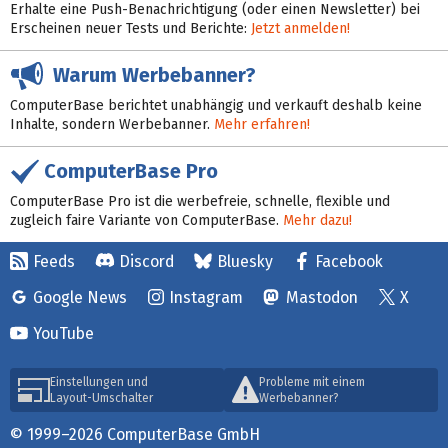
Erhalte eine Push-Benachrichtigung (oder einen Newsletter) bei
Erscheinen neuer Tests und Berichte:
Jetzt anmelden!
Warum Werbebanner?
ComputerBase berichtet unabhängig und verkauft deshalb keine
Inhalte, sondern Werbebanner.
Mehr erfahren!
ComputerBase Pro
ComputerBase Pro ist die werbefreie, schnelle, flexible und
zugleich faire Variante von ComputerBase.
Mehr dazu!
Feeds
Discord
Bluesky
Facebook
Google News
Instagram
Mastodon
X
YouTube
Einstellungen und
Probleme mit einem
Layout-Umschalter
Werbebanner?
© 1999–2026 ComputerBase GmbH