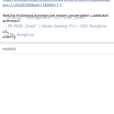
Regeln
pid=510628206&pnr=1&foto=1
)
Welche Probleme könnten bei einem universellen Ladekabel
Podcast
RAMageddon
RTX 5000 „Deals“
auftreten?
RX 9000 „Deals“
Ideale Gaming-PCs
GPU-Rangliste
LG,
CPU-Rangliste
shAriTy