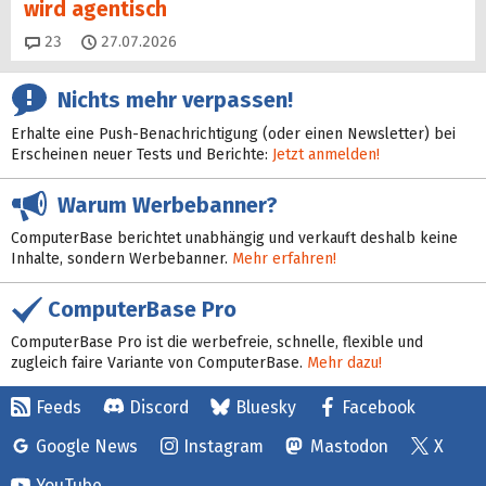
wird agentisch
Kommentare
23
27.07.2026
Nichts mehr verpassen!
Erhalte eine Push-Benachrichtigung (oder einen Newsletter) bei
Erscheinen neuer Tests und Berichte:
Jetzt anmelden!
Warum Werbebanner?
ComputerBase berichtet unabhängig und verkauft deshalb keine
Inhalte, sondern Werbebanner.
Mehr erfahren!
ComputerBase Pro
ComputerBase Pro ist die werbefreie, schnelle, flexible und
zugleich faire Variante von ComputerBase.
Mehr dazu!
Feeds
Discord
Bluesky
Facebook
Google News
Instagram
Mastodon
X
YouTube