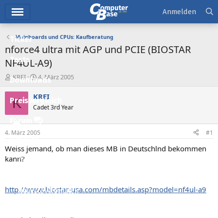
Hauptmenü
Anmelden
Mainboards und CPUs: Kaufberatung
Ticker
nforce4 ultra mit AGP und PCIE (BIOSTAR
Tests
NF4UL-A9)
E
E
KREI
4. März 2005
Downloads
r
r
s
s
KREI
K
Preisvergleich
t
t
Cadet 3rd Year
e
e
l
l
Forum
l
l
4. März 2005
#1
e
t
Aktuelles
r
a
Weiss jemand, ob man dieses MB in Deutschlnd bekommen
m
Empfohlene Inhalte
kann?
Neue Beiträge
http://www.biostar-usa.com/mbdetails.asp?model=nf4ul-a9
Neueste Aktivitäten
Leserartikel