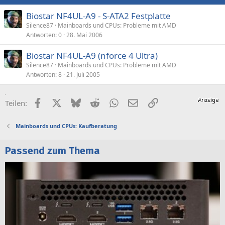
Biostar NF4UL-A9 - S-ATA2 Festplatte
Silence87
Mainboards und CPUs: Probleme mit AMD
Antworten
0
28. Mai 2006
Biostar NF4UL-A9 (nforce 4 Ultra)
Silence87
Mainboards und CPUs: Probleme mit AMD
Antworten
8
21. Juli 2005
Facebook
X (Twitter)
Bluesky
Reddit
WhatsApp
E-Mail
Link
Teilen:
Mainboards und CPUs: Kaufberatung
Passend zum Thema