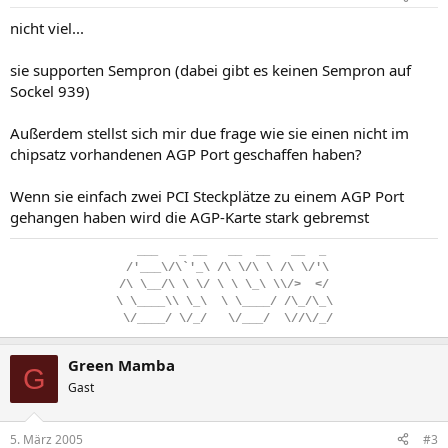
nicht viel...
sie supporten Sempron (dabei gibt es keinen Sempron auf
Sockel 939)
Außerdem stellst sich mir due frage wie sie einen nicht im
chipsatz vorhandenen AGP Port geschaffen haben?
Wenn sie einfach zwei PCI Steckplätze zu einem AGP Port
gehangen haben wird die AGP-Karte stark gebremst
..
___
...
_
.
__
...
__
..
__
...
__
..
_
.
/'___\/\`'_\
.
/\
.
\/\
.
\
.
/\
.
\/'\
/\
.
\__/\
.
\
.
\/
.
\
.
\
.
\_\
.
\\/>
..
</
\
.
\____\\
.
\_\
..
\
.
\____/
.
/\_/\_\
.
\/____/
.
\/_/
...
\/___/
..
\//\/_/
Green Mamba
G
Gast
5. März 2005
#3