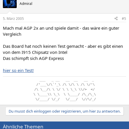
Admiral
5. März 2005
#5
Mach mal AGP 2x an und spiele damit - das wäre ein guter
Vergleich
Das Board hat noch keinen Test gemacht - aber es gibt einen
von dem I915 Chipsatz von Intel
Das schimpft sich AGP Express
hier so ein Test!
..
___
...
_
.
__
...
__
..
__
...
__
..
_
.
/'___\/\`'_\
.
/\
.
\/\
.
\
.
/\
.
\/'\
/\
.
\__/\
.
\
.
\/
.
\
.
\
.
\_\
.
\\/>
..
</
\
.
\____\\
.
\_\
..
\
.
\____/
.
/\_/\_\
.
\/____/
.
\/_/
...
\/___/
..
\//\/_/
Du musst dich einloggen oder registrieren, um hier zu antworten.
Ähnliche Themen